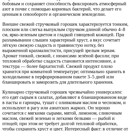
бобовым и сохраняет способность фиксировать атмосферный
азот в почве с помощью корневых бактерий, что делает его
ценным в севообороте и органическом земледелии.
Внешне свежий стручковый горошек характеризуется тонким,
плоским или слегка выпуклым стручком длиной обычно 4–8
см, ярко‑зеленым цветом и гладкой глянцевой кожицей. При
разламывании слышен характерный хруст, а вкус сочетает
лёгкую свежую сладость и травянистую нотку, без
выраженной крахмалистости, присущей зрелым зернам.
Аромат тонкий, свежий, с нюансами зелёной фасоли; при
тепловой обработке сладость становится интенсивнее, а
текстура — более бархатистой. Свежий продукт плохо
хранится при комнатной температуре; оптимально хранить в
холодильнике в перфорированном пакете 3–5 дней или
бланшировать и заморозить для длительного хранения.
Кулинарно стручковый горошек чрезвычайно универсален:
его едят сырым в салатах, добавляют в бланшированном виде
в пасты и гарниры, тушат с оливковым маслом и чесноком, и
используют в рагу или азиатских жарких. Он хорошо
сочетается с мягкими сырами, мятой, лимоном, сливочным
маслом, свежей зеленью и легкими белками — рыбой и
птицей; при этом не требует долгой тепловой обработки,
чтобы сохранить хруст и цвет. Интересный факт: в отличие от