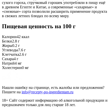
сухого гороха, стручковый горошек употребляли в пищу ещё
в древнем Египте и Китае, а современные «сахарные» и
«снежные» сорта позволили расширить применение продукта
в свежих летних блюдах по всему миру.
Пищевая ценность
на 100 г
Калории
42
ккал
Белки
2.8
г
Жиры
0.2
г
Углеводы
7.6
г
Клетчатка
2.6
г
Сахара
4
г
Натрий
4
мг
Холестерин
0
мг
Нашли ошибку на странице, есть жалобы или предложения?
Пишите на
info@recepty-po-ingredientam.ru
18+ Сайт содержит информацию об алкогольной продукции и
предназначен только для лиц старше 18 лет.