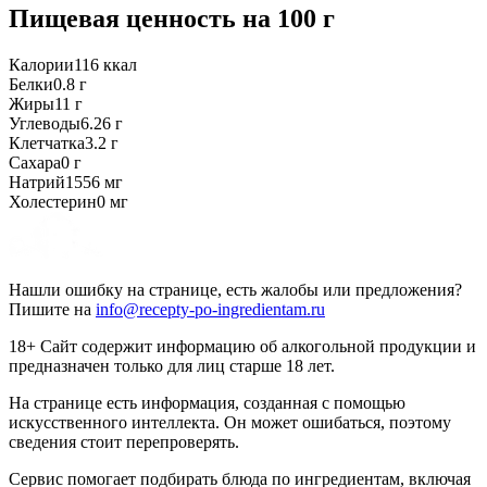
Пищевая ценность
на 100 г
Калории
116
ккал
Белки
0.8
г
Жиры
11
г
Углеводы
6.26
г
Клетчатка
3.2
г
Сахара
0
г
Натрий
1556
мг
Холестерин
0
мг
Нашли ошибку на странице, есть жалобы или предложения?
Пишите на
info@recepty-po-ingredientam.ru
18+ Сайт содержит информацию об алкогольной продукции и
предназначен только для лиц старше 18 лет.
На странице есть информация, созданная с помощью
искусственного интеллекта. Он может ошибаться, поэтому
сведения стоит перепроверять.
Сервис помогает подбирать блюда по ингредиентам, включая