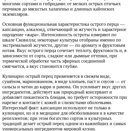
многими сортами и гибридами: от мелких острых птичьих
перчиков до мясистых халапеньо и длинных кайенских
экземпляров.
Основная функциональная характеристика острого перца —
капсаицин, алкалоид, отвечающий за жгучесть и характерное
ощущение «жара». Интенсивность остроты измеряют по
шкале Сковилла; некоторые культуры отобраны именно по
экстремальной жгучести, другие — по аромату и фруктовым
нотам. Вкус острого перца сочетает теплоту, фруктовость и, в
зависимости от сорта, сладкие или дымные оттенки, при
термической обработке часть эфирных соединений
смягчается, а вкус становится глубже.
Кулинарно острый перец применяется в свежем виде,
сушёном, маринованном, в виде хлопьев, паст и соусов — от
сальсы и чатни до карри и рамэна. Он усиливает вкус других
ингредиентов, действует как природный консервант и
добавляет пикантность блюдам, но требует осторожности при
нарезке и контакте с кожей и слизистыми оболочками.
Интересный факт: капсаицин используют не только в
кулинарии, но и в медицине для обезболивания и в качестве
репеллентов; при этом богатство сортов и культурных
традиций делает острый перец одним из важнейших и самых
универсальных ингредиентов мировой кухни.