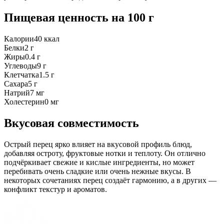
Пищевая ценность
на 100 г
Калории
40
ккал
Белки
2
г
Жиры
0.4
г
Углеводы
9
г
Клетчатка
1.5
г
Сахара
5
г
Натрий
7
мг
Холестерин
0
мг
Вкусовая совместимость
Острый перец ярко влияет на вкусовой профиль блюд,
добавляя остроту, фруктовые нотки и теплоту. Он отлично
подчёркивает свежие и кислые ингредиенты, но может
перебивать очень сладкие или очень нежные вкусы. В
некоторых сочетаниях перец создаёт гармонию, а в других —
конфликт текстур и ароматов.