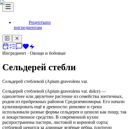
Рецепты
по
ингредиентам
Ингредиент
· Овощи и бобовые
Сельдерей стебли
Сельдерей стеблевой (Apium graveolens var.
Сельдерей стеблевой (Apium graveolens var. dulce) —
однолетнее или двулетнее растение из семейства зонтичных,
родом из прибрежных районов Средиземноморья. Его начали
культивировать ещё в древности: римляне и греки
использовали разные формы сельдерея и ценили как пищу, так
и лекарственное средство. В современной кухне
распространены пастерн, листовой и корневой сорта;
стеблевой ценится за длинные зелёные рёбра, плотную