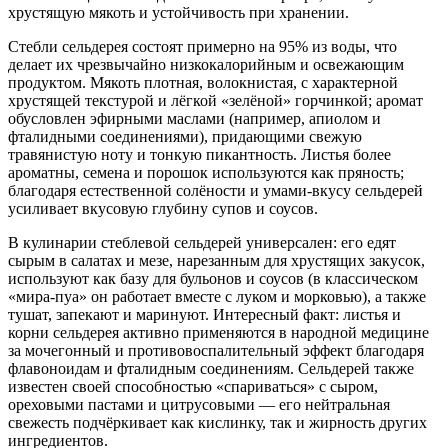
хрустящую мякоть и устойчивость при хранении.
Стебли сельдерея состоят примерно на 95% из воды, что
делает их чрезвычайно низкокалорийным и освежающим
продуктом. Мякоть плотная, волокнистая, с характерной
хрустящей текстурой и лёгкой «зелёной» горчинкой; аромат
обусловлен эфирными маслами (например, апиолом и
фталидными соединениями), придающими свежую
травянистую ноту и тонкую пикантность. Листья более
ароматны, семена и порошок используются как пряность;
благодаря естественной солёности и умами-вкусу сельдерей
усиливает вкусовую глубину супов и соусов.
В кулинарии стеблевой сельдерей универсален: его едят
сырым в салатах и мезе, нарезанным для хрустящих закусок,
используют как базу для бульонов и соусов (в классическом
«мира-пуа» он работает вместе с луком и морковью), а также
тушат, запекают и маринуют. Интересный факт: листья и
корни сельдерея активно применяются в народной медицине
за мочегонный и противовоспалительный эффект благодаря
флавоноидам и фталидным соединениям. Сельдерей также
известен своей способностью «спариваться» с сыром,
ореховыми пастами и цитрусовыми — его нейтральная
свежесть подчёркивает как кислинку, так и жирность других
ингредиентов.