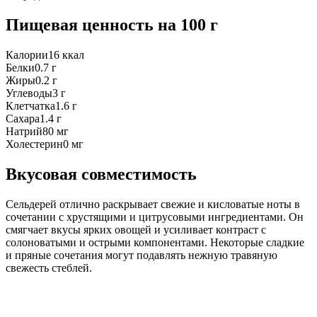
Пищевая ценность
на 100 г
Калории
16
ккал
Белки
0.7
г
Жиры
0.2
г
Углеводы
3
г
Клетчатка
1.6
г
Сахара
1.4
г
Натрий
80
мг
Холестерин
0
мг
Вкусовая совместимость
Сельдерей отлично раскрывает свежие и кисловатые ноты в
сочетании с хрустящими и цитрусовыми ингредиентами. Он
смягчает вкусы ярких овощей и усиливает контраст с
солоноватыми и острыми компонентами. Некоторые сладкие
и пряные сочетания могут подавлять нежную травяную
свежесть стеблей.