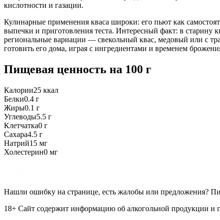
кислотности и газации.
Кулинарные применения кваса широки: его пьют как самостояте
выпечки и приготовления теста. Интересный факт: в старину 
региональные вариации — свекольный квас, медовый или с тр
готовить его дома, играя с ингредиентами и временем брожени
Пищевая ценность
на 100 г
Калории
25
ккал
Белки
0.4
г
Жиры
0.1
г
Углеводы
5.5
г
Клетчатка
0
г
Сахара
4.5
г
Натрий
15
мг
Холестерин
0
мг
Нашли ошибку на странице, есть жалобы или предложения? П
18+ Сайт содержит информацию об алкогольной продукции и пр