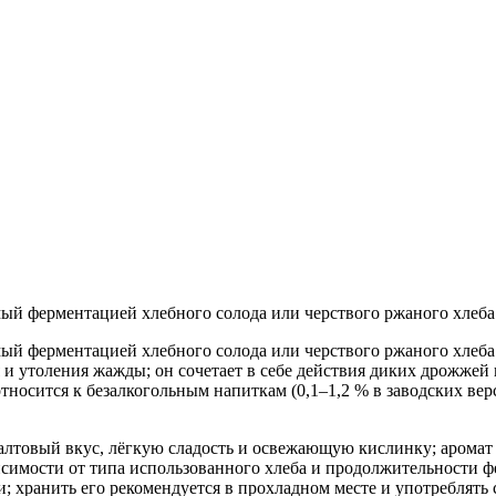
 ферментацией хлебного солода или черствого ржаного хлеба с
 ферментацией хлебного солода или черствого ржаного хлеба с
и утоления жажды; он сочетает в себе действия диких дрожжей 
носится к безалкогольным напиткам (0,1–1,2 % в заводских вер
лтовый вкус, лёгкую сладость и освежающую кислинку; аромат 
висимости от типа использованного хлеба и продолжительности 
 хранить его рекомендуется в прохладном месте и употреблять 