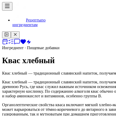
Рецепты
по
ингредиентам
Ингредиент
· Пищевые добавки
Квас хлебный
Квас хлебный — традиционный славянский напиток, получаемый
Квас хлебный — традиционный славянский напиток, получаемый
древнюю Русь, где квас служил важным источником освежения 
характерную кислинку. По содержанию алкоголя квас обычно от
и набор аминокислот и витаминов, особенно группы B.
Органолептические свойства кваса включают мягкий хлебно-ма
может варьироваться от тёмно-коричневого до янтарного в за
газированным, так и мутноватым при домашнем приготовлении;