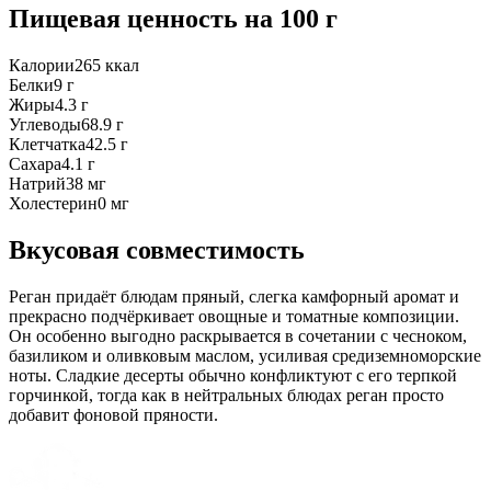
Пищевая ценность
на 100 г
Калории
265
ккал
Белки
9
г
Жиры
4.3
г
Углеводы
68.9
г
Клетчатка
42.5
г
Сахара
4.1
г
Натрий
38
мг
Холестерин
0
мг
Вкусовая совместимость
Реган придаёт блюдам пряный, слегка камфорный аромат и
прекрасно подчёркивает овощные и томатные композиции.
Он особенно выгодно раскрывается в сочетании с чесноком,
базиликом и оливковым маслом, усиливая средиземноморские
ноты. Сладкие десерты обычно конфликтуют с его терпкой
горчинкой, тогда как в нейтральных блюдах реган просто
добавит фоновой пряности.