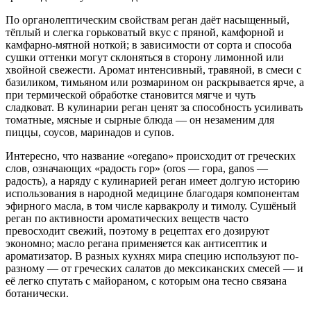
По органолептическим свойствам реган даёт насыщенный,
тёплый и слегка горьковатый вкус с пряной, камфорной и
камфарно-мятной ноткой; в зависимости от сорта и способа
сушки оттенки могут склоняться в сторону лимонной или
хвойной свежести. Аромат интенсивный, травяной, в смеси с
базиликом, тимьяном или розмарином он раскрывается ярче, а
при термической обработке становится мягче и чуть
сладковат. В кулинарии реган ценят за способность усиливать
томатные, мясные и сырные блюда — он незаменим для
пиццы, соусов, маринадов и супов.
Интересно, что название «oregano» происходит от греческих
слов, означающих «радость гор» (oros — гора, ganos —
радость), а наряду с кулинарией реган имеет долгую историю
использования в народной медицине благодаря компонентам
эфирного масла, в том числе карвакролу и тимолу. Сушёный
реган по активности ароматических веществ часто
превосходит свежий, поэтому в рецептах его дозируют
экономно; масло регана применяется как антисептик и
ароматизатор. В разных кухнях мира специю используют по-
разному — от греческих салатов до мексиканских смесей — и
её легко спутать с майораном, с которым она тесно связана
ботанически.