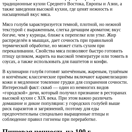
традиционные кухни Среднего Востока, Европы и Азии, а
также заведения высокой кухни, где ценят нежность и
насыщенный вкус мяса.
Мясо голубя характеризуется темной, плотной, но нежной
текстурой с выраженным, слегка дичащим ароматом; вкус
богаче, чем у курицы, ближе к перепелке или утке. Жир
распределён в мышцах, дает сочность при правильной
термической обработке, но может стать сухим при
перекаливании. Свойства мяса позволяют быстро готовить
птицу целиком, жарить на высокой температуре или томить в
соусах, а также использовать для паштетов и конфи.
В кулинарии голубя готовят запечённым, жареным, тушёным
и копчёным; классические приёмы включают карамелизацию
кожи и медленное томление грудки для сохранения сочности.
Интересный факт: скваб — один из немногих видов
«городской» дичи, который получил признание в ресторанах
высокой кухни с XIX века. При этом важно различать
домашние и дикие популяции: у городских голубей выше
риск паразитов и загрязнений, поэтому для еды
предпочтительны специально выращенные птицы и
соблюдение правил гигиены при переработке.
Пищевая ценность
на 100 г