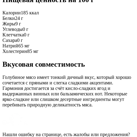
Калории
185
ккал
Белки
24
г
Жиры
9
г
Углеводы
0
г
Клетчатка
0
г
Сахара
0
г
Натрий
65
мг
Холестерин
85
мг
Вкусовая совместимость
Голубиное мясо имеет тонкий дичный вкус, который хорошо
сочетается с пряными и слегка сладкими акцентами.
Гармония достигается за счёт кисло-сладких ягод и
выдержанных винных или бальзамических нот. Некоторые
ярко-сладкие или слишком десертные ингредиенты могут
перебивать природную деликатность мяса.
Нашли ошибку на странице, есть жалобы или предложения?