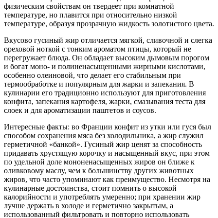
физическим свойствам он твердеет при комнатной
температуре, но плавится при относительно низкой
температуре, образуя прозрачную жидкость золотистого цвета.
Вкусово гусиный жир отличается мягкой, сливочной и слегка
ореховой ноткой с тонким ароматом птицы, который не
перегружает блюда. Он обладает высоким дымовым порогом
и богат моно- и полиненасыщенными жирными кислотами,
особенно олеиновой, что делает его стабильным при
термообработке и популярным для жарки и запекания. В
кулинарии его традиционно используют для приготовления
конфита, запекания картофеля, жарки, смазывания теста для
слоек и для ароматизации паштетов и соусов.
Интересные факты: во Франции конфит из утки или гуся был
способом сохранения мяса без холодильника, а жир служил
герметичной «банкой». Гусиный жир ценят за способность
придавать хрустящую корочку и насыщенный вкус, при этом
по удельной доле мононенасыщенных жиров он ближе к
оливковому маслу, чем к большинству других животных
жиров, что часто упоминают как преимущество. Несмотря на
кулинарные достоинства, стоит помнить о высокой
калорийности и употреблять умеренно; при хранении жир
лучше держать в холоде и герметично закрытым, а
использованный фильтровать и повторно использовать