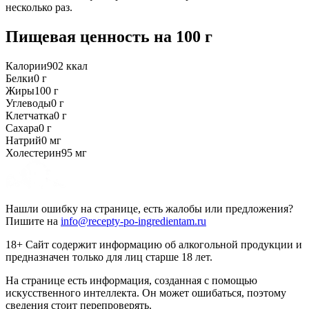
несколько раз.
Пищевая ценность
на 100 г
Калории
902
ккал
Белки
0
г
Жиры
100
г
Углеводы
0
г
Клетчатка
0
г
Сахара
0
г
Натрий
0
мг
Холестерин
95
мг
Нашли ошибку на странице, есть жалобы или предложения?
Пишите на
info@recepty-po-ingredientam.ru
18+ Сайт содержит информацию об алкогольной продукции и
предназначен только для лиц старше 18 лет.
На странице есть информация, созданная с помощью
искусственного интеллекта. Он может ошибаться, поэтому
сведения стоит перепроверять.