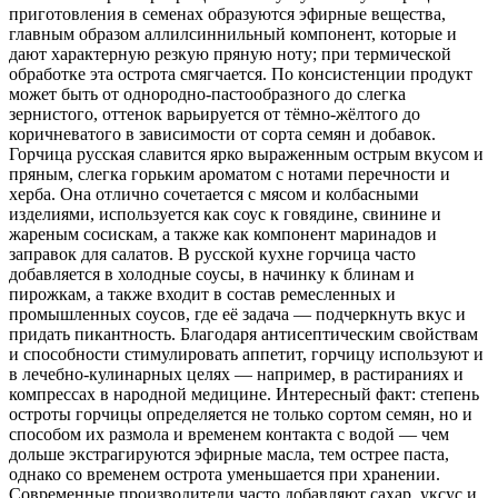
приготовления в семенах образуются эфирные вещества,
главным образом аллилсиннильный компонент, которые и
дают характерную резкую пряную ноту; при термической
обработке эта острота смягчается. По консистенции продукт
может быть от однородно-пастообразного до слегка
зернистого, оттенок варьируется от тёмно-жёлтого до
коричневатого в зависимости от сорта семян и добавок.
Горчица русская славится ярко выраженным острым вкусом и
пряным, слегка горьким ароматом с нотами перечности и
херба. Она отлично сочетается с мясом и колбасными
изделиями, используется как соус к говядине, свинине и
жареным сосискам, а также как компонент маринадов и
заправок для салатов. В русской кухне горчица часто
добавляется в холодные соусы, в начинку к блинам и
пирожкам, а также входит в состав ремесленных и
промышленных соусов, где её задача — подчеркнуть вкус и
придать пикантность. Благодаря антисептическим свойствам
и способности стимулировать аппетит, горчицу используют и
в лечебно-кулинарных целях — например, в растираниях и
компрессах в народной медицине. Интересный факт: степень
остроты горчицы определяется не только сортом семян, но и
способом их размола и временем контакта с водой — чем
дольше экстрагируются эфирные масла, тем острее паста,
однако со временем острота уменьшается при хранении.
Современные производители часто добавляют сахар, уксус и