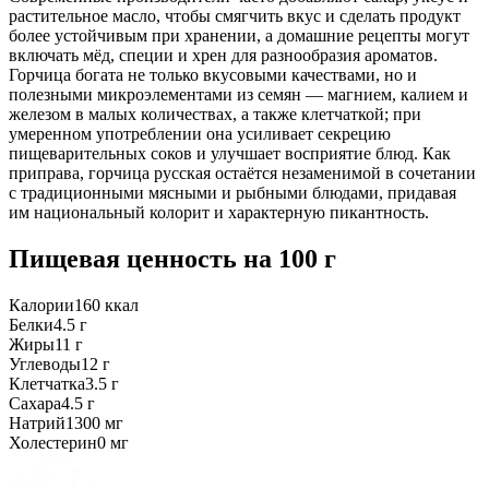
растительное масло, чтобы смягчить вкус и сделать продукт
более устойчивым при хранении, а домашние рецепты могут
включать мёд, специи и хрен для разнообразия ароматов.
Горчица богата не только вкусовыми качествами, но и
полезными микроэлементами из семян — магнием, калием и
железом в малых количествах, а также клетчаткой; при
умеренном употреблении она усиливает секрецию
пищеварительных соков и улучшает восприятие блюд. Как
приправа, горчица русская остаётся незаменимой в сочетании
с традиционными мясными и рыбными блюдами, придавая
им национальный колорит и характерную пикантность.
Пищевая ценность
на 100 г
Калории
160
ккал
Белки
4.5
г
Жиры
11
г
Углеводы
12
г
Клетчатка
3.5
г
Сахара
4.5
г
Натрий
1300
мг
Холестерин
0
мг