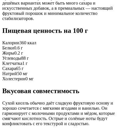
дешёвых вариантах может быть много сахара и
искусственных добавок, а в премиальных — настоящий
фруктовый порошок и минимальное количество
стабилизаторов.
Пищевая ценность
на 100 г
Калории
360
ккал
Белки
0.6
г
Жиры
0.2
г
Углеводы
88
г
Клетчатка
1
г
Сахара
65
г
Натрий
50
мг
Холестерин
0
мг
Вкусовая совместимость
Сухой кисель обычно даёт сладкую фруктовую основу и
хорошо сочетается с мягкими ягодами и ванилью. Он
гармонирует с молочными продуктами и мёдом, которые
смягчают кислотность. Острые и солёные ноты будут
конфликтовать с его текстурой и сладостью.