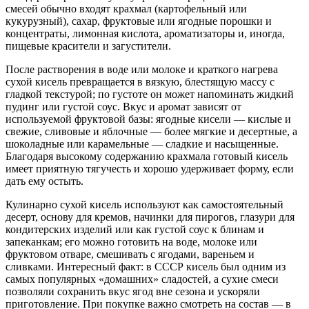
смесей обычно входят крахмал (картофельный или
кукурузный), сахар, фруктовые или ягодные порошки и
концентраты, лимонная кислота, ароматизаторы и, иногда,
пищевые красители и загустители.
После растворения в воде или молоке и краткого нагрева
сухой кисель превращается в вязкую, блестящую массу с
гладкой текстурой; по густоте он может напоминать жидкий
пудинг или густой соус. Вкус и аромат зависят от
используемой фруктовой базы: ягодные кисели — кислые и
свежие, сливовые и яблочные — более мягкие и десертные, а
шоколадные или карамельные — сладкие и насыщенные.
Благодаря высокому содержанию крахмала готовый кисель
имеет приятную тягучесть и хорошо удерживает форму, если
дать ему остыть.
Кулинарно сухой кисель используют как самостоятельный
десерт, основу для кремов, начинки для пирогов, глазури для
кондитерских изделий или как густой соус к блинам и
запеканкам; его можно готовить на воде, молоке или
фруктовом отваре, смешивать с ягодами, вареньем и
сливками. Интересный факт: в СССР кисель был одним из
самых популярных «домашних» сладостей, а сухие смеси
позволяли сохранить вкус ягод вне сезона и ускоряли
приготовление. При покупке важно смотреть на состав — в