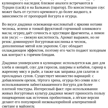
кулинарного наследия; близкие аналоги встречаются в
Турции (cacık) и на Балканах (таратор). По консистенции соус
может быть от густого кремового до более жидкого, в
зависимости от пропорций йогурта и огурца.
Во вкусе дзадзики освежающе-кисловатый с яркими нотами
чеснока, зелени и тонкой фруктовой горчинкой оливкового
масла; огурец даёт сочность и хрустящие фрагменты, а лимон
или уксус — свежую кислотность. Аромат выражен, но не
резок: доминируют йогуртовая кислинка и чеснок,
дополненные мятой или укропом. Соус обладает
охлаждающим эффектом, поэтому его часто подают холодным
как контраст к горячим блюдам.
Дзадзики универсален в кулинарии: используется как дип для
хлеба и овощей, соус для гиросов, шаурмы и кебабов, гарнир к
жареному мясу и рыбе, а также как заправка для салатов и
прохладных супов. Существует множество вариаций: с
добавлением орехов, тёртого хрена, огурца без семян или с
использованием лабне/сквашенного йогурта для более
плотной текстуры. Интересный факт: при использовании
живых йогуртовых культур дзадзики может приносить пользу
пищеварению как источник пробиотиков, а лёгкие версии
делают его популярной низкокалорийной альтернативой
сметане и майонезу.