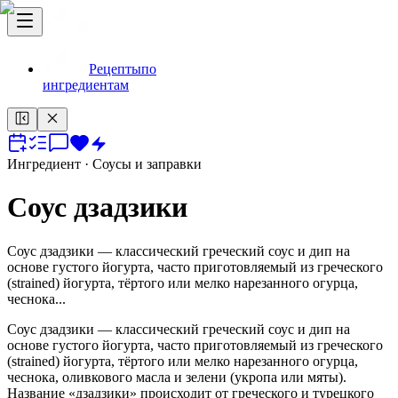
Рецепты
по
ингредиентам
Ингредиент
· Соусы и заправки
Соус дзадзики
Соус дзадзики — классический греческий соус и дип на
основе густого йогурта, часто приготовляемый из греческого
(strained) йогурта, тёртого или мелко нарезанного огурца,
чеснока...
Соус дзадзики — классический греческий соус и дип на
основе густого йогурта, часто приготовляемый из греческого
(strained) йогурта, тёртого или мелко нарезанного огурца,
чеснока, оливкового масла и зелени (укропа или мяты).
Название «дзадзики» происходит от греческого и турецкого