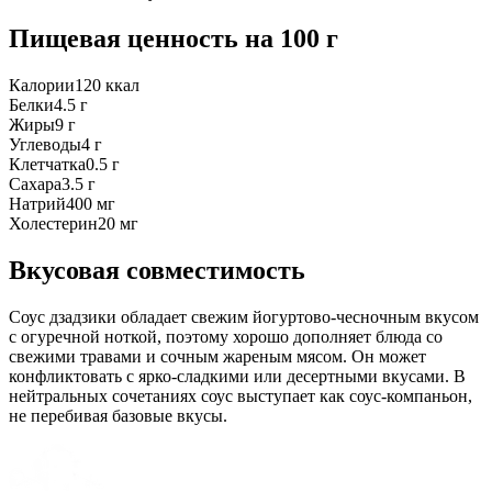
Пищевая ценность
на 100 г
Калории
120
ккал
Белки
4.5
г
Жиры
9
г
Углеводы
4
г
Клетчатка
0.5
г
Сахара
3.5
г
Натрий
400
мг
Холестерин
20
мг
Вкусовая совместимость
Соус дзадзики обладает свежим йогуртово-чесночным вкусом
с огуречной ноткой, поэтому хорошо дополняет блюда со
свежими травами и сочным жареным мясом. Он может
конфликтовать с ярко-сладкими или десертными вкусами. В
нейтральных сочетаниях соус выступает как соус-компаньон,
не перебивая базовые вкусы.