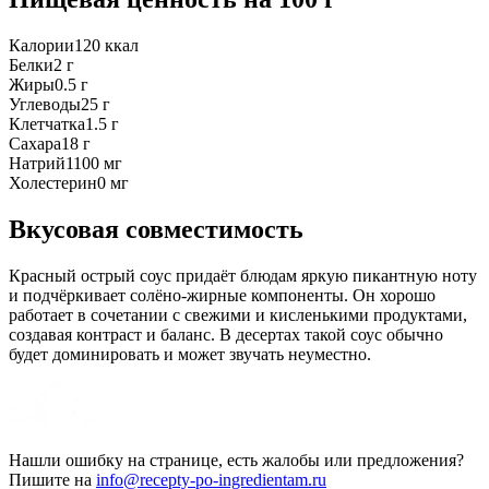
Калории
120
ккал
Белки
2
г
Жиры
0.5
г
Углеводы
25
г
Клетчатка
1.5
г
Сахара
18
г
Натрий
1100
мг
Холестерин
0
мг
Вкусовая совместимость
Красный острый соус придаёт блюдам яркую пикантную ноту
и подчёркивает солёно-жирные компоненты. Он хорошо
работает в сочетании с свежими и кисленькими продуктами,
создавая контраст и баланс. В десертах такой соус обычно
будет доминировать и может звучать неуместно.
Нашли ошибку на странице, есть жалобы или предложения?
Пишите на
info@recepty-po-ingredientam.ru