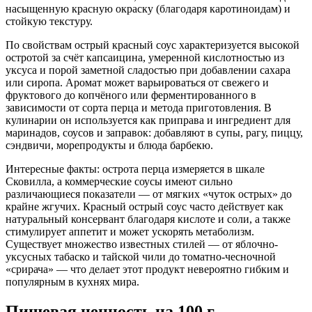
насыщенную красную окраску (благодаря каротиноидам) и
стойкую текстуру.
По свойствам острый красный соус характеризуется высокой
остротой за счёт капсаицина, умеренной кислотностью из
уксуса и порой заметной сладостью при добавлении сахара
или сиропа. Аромат может варьироваться от свежего и
фруктового до копчёного или ферментированного в
зависимости от сорта перца и метода приготовления. В
кулинарии он используется как приправа и ингредиент для
маринадов, соусов и заправок: добавляют в супы, рагу, пиццу,
сэндвичи, морепродукты и блюда барбекю.
Интересные факты: острота перца измеряется в шкале
Сковилла, а коммерческие соусы имеют сильно
различающиеся показатели — от мягких «чуток острых» до
крайне жгучих. Красный острый соус часто действует как
натуральный консервант благодаря кислоте и соли, а также
стимулирует аппетит и может ускорять метаболизм.
Существует множество известных стилей — от яблочно-
уксусных табаско и тайской чили до томатно-чесночной
«срирача» — что делает этот продукт невероятно гибким и
популярным в кухнях мира.
Пищевая ценность
на 100 г