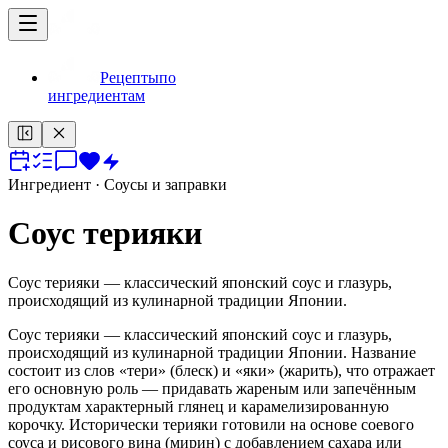
Рецепты
по
ингредиентам
Ингредиент
· Соусы и заправки
Соус терияки
Соус терияки — классический японский соус и глазурь,
происходящий из кулинарной традиции Японии.
Соус терияки — классический японский соус и глазурь,
происходящий из кулинарной традиции Японии. Название
состоит из слов «тери» (блеск) и «яки» (жарить), что отражает
его основную роль — придавать жареным или запечённым
продуктам характерный глянец и карамелизированную
корочку. Исторически терияки готовили на основе соевого
соуса и рисового вина (мирин) с добавлением сахара или