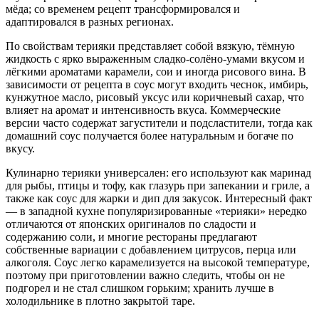
мёда; со временем рецепт трансформировался и
адаптировался в разных регионах.
По свойствам терияки представляет собой вязкую, тёмную
жидкость с ярко выраженным сладко-солёно-умами вкусом и
лёгкими ароматами карамели, сои и иногда рисового вина. В
зависимости от рецепта в соус могут входить чеснок, имбирь,
кунжутное масло, рисовый уксус или коричневый сахар, что
влияет на аромат и интенсивность вкуса. Коммерческие
версии часто содержат загустители и подсластители, тогда как
домашний соус получается более натуральным и богаче по
вкусу.
Кулинарно терияки универсален: его используют как маринад
для рыбы, птицы и тофу, как глазурь при запекании и гриле, а
также как соус для жарки и дип для закусок. Интересный факт
— в западной кухне популяризированные «терияки» нередко
отличаются от японских оригиналов по сладости и
содержанию соли, и многие рестораны предлагают
собственные вариации с добавлением цитрусов, перца или
алкоголя. Соус легко карамелизуется на высокой температуре,
поэтому при приготовлении важно следить, чтобы он не
подгорел и не стал слишком горьким; хранить лучше в
холодильнике в плотно закрытой таре.