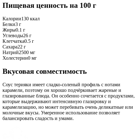
Пищевая ценность
на 100 г
Калории
130
ккал
Белки
3
г
Жиры
0.1
г
Углеводы
26
г
Клетчатка
0.5
г
Сахара
22
г
Натрий
2500
мг
Холестерин
0
мг
Вкусовая совместимость
Соус терияки имеет сладко-соленый профиль с нотами
карамели, поэтому он хорошо подчёркивает жареные и
глазированные блюда. Он особенно сочетается с продуктами,
которые выдерживают интенсивную глазировку и
карамелизацию, но может перебивать очень деликатные или
молочные вкусы. Умеренное использование позволяет
балансировать сладость и умами.