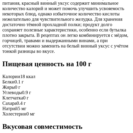
питания, красный винный уксус содержит минимальное
количество калорий и может помочь улучшить усвояемость
некоторых блюд, однако избыточное количество кислоты
нежелательно для чувствительного желудка. Для хранения
достаточно тёмной прохладной полки; продукт долго
сохраняет полезные характеристики, особенно если бутылка
плотно закрыта. В рецептах он легко комбинируется с мёдом,
горчицей, травами и выдержанными винами, а при
отсутствии можно заменить на белый винный уксус с учётом
тонкой разницы во вкусе.
Пищевая ценность
на 100 г
Калории
18
ккал
Белки
0.1
г
Жиры
0
г
Углеводы
0.9
г
Клетчатка
0
г
Сахара
0.4
г
Натрий
5
мг
Холестерин
0
мг
Вкусовая совместимость