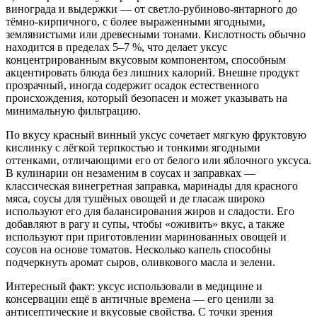
винограда и выдержки — от светло-рубиново-янтарного до
тёмно-кирпичного, с более выраженными ягодными,
землянистыми или древесными тонами. Кислотность обычно
находится в пределах 5–7 %, что делает уксус
концентрированным вкусовым компонентом, способным
акцентировать блюда без лишних калорий. Внешне продукт
прозрачный, иногда содержит осадок естественного
происхождения, который безопасен и может указывать на
минимальную фильтрацию.
По вкусу красный винный уксус сочетает мягкую фруктовую
кислинку с лёгкой терпкостью и тонкими ягодными
оттенками, отличающими его от белогo или яблочного уксуса.
В кулинарии он незаменим в соусах и заправках —
классическая винегретная заправка, маринады для красного
мяса, соусы для тушёных овощей и де глаcаж широко
используют его для балансирования жиров и сладости. Его
добавляют в рагу и супы, чтобы «оживить» вкус, а также
используют при приготовлении маринованных овощей и
соусов на основе томатов. Несколько капель способны
подчеркнуть аромат сыров, оливкового масла и зелени.
Интересный факт: уксус использовали в медицине и
консервации ещё в античные времена — его ценили за
антисептические и вкусовые свойства. С точки зрения