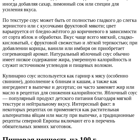
иногда добавляя сахар, лимонный сок или специи для
усиления вкуса.
По текстуре соус может быть от полностью гладкого до слегка
зернистого или с кусочками фруктовой мякоти; цвет
варьируется от бледно-жёлтого до коричневого в зависимости
от сорта яблок и обработки. Вкус чаще всего мягкий, сладко-
кисловатый, с фруктовой свежестью и лёгкой терпкостью; при
добавлении корицы, ванили или имбиря он приобретает
согревающий аромат. Натуральный яблочный соус обычно
имеет низкое содержание жира, умеренную калорийность и
служит источником углеводов и пищевых волокон.
Кулинарно соус используется как гарнир к мясу (особенно
свинине), дополнение к блинам и кашам, а также как
ингредиент в выпечке и десертах; он часто заменяет жир или
масло в рецептах для снижения калорийности. Яблочный соус
— популярный продукт детского питания благодаря мягкой
текстуре и нейтральному вкусу. Интересный факт: в
некоторых рецептах он применяется как растительная
альтернатива яйцам или маслу при выпечке, а традиционные
рецепты северной Европы включают его в перечень
обязательных зимних заготовок.
Пищевая ценность
на 100 г