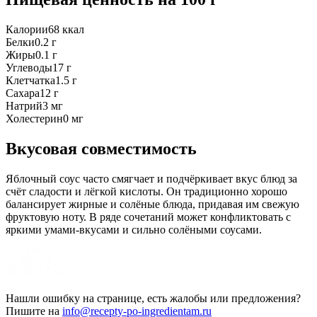
Калории
68
ккал
Белки
0.2
г
Жиры
0.1
г
Углеводы
17
г
Клетчатка
1.5
г
Сахара
12
г
Натрий
3
мг
Холестерин
0
мг
Вкусовая совместимость
Яблочный соус часто смягчает и подчёркивает вкус блюд за
счёт сладости и лёгкой кислоты. Он традиционно хорошо
балансирует жирные и солёные блюда, придавая им свежую
фруктовую ноту. В ряде сочетаний может конфликтовать с
яркими умами‑вкусами и сильно солёными соусами.
Нашли ошибку на странице, есть жалобы или предложения?
Пишите на
info@recepty-po-ingredientam.ru