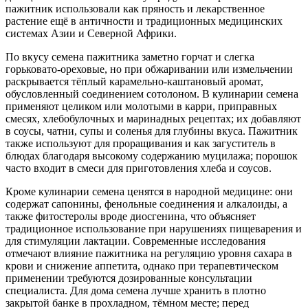
пажитник использовали как пряность и лекарственное
растение ещё в античности и традиционных медицинских
системах Азии и Северной Африки.
По вкусу семена пажитника заметно горчат и слегка
горьковато-ореховые, но при обжаривании или измельчении
раскрывается тёплый карамельно-каштановый аромат,
обусловленный соединением сотолоном. В кулинарии семена
применяют целиком или молотыми в карри, приправных
смесях, хлебобулочных и маринадных рецептах; их добавляют
в соусы, чатни, супы и соленья для глубины вкуса. Пажитник
также используют для проращивания и как загуститель в
блюдах благодаря высокому содержанию муцилажа; порошок
часто входит в смеси для приготовления хлеба и соусов.
Кроме кулинарии семена ценятся в народной медицине: они
содержат сапонины, фенольные соединения и алкалоиды, а
также фитостеролы вроде диосгенина, что объясняет
традиционное использование при нарушениях пищеварения и
для стимуляции лактации. Современные исследования
отмечают влияние пажитника на регуляцию уровня сахара в
крови и снижение аппетита, однако при терапевтическом
применении требуются дозированные консультации
специалиста. Для дома семена лучше хранить в плотно
закрытой банке в прохладном, тёмном месте; перед