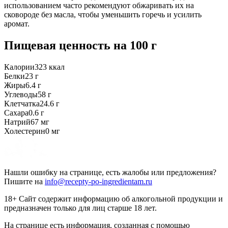
использованием часто рекомендуют обжаривать их на
сковороде без масла, чтобы уменьшить горечь и усилить
аромат.
Пищевая ценность
на 100 г
Калории
323
ккал
Белки
23
г
Жиры
6.4
г
Углеводы
58
г
Клетчатка
24.6
г
Сахара
0.6
г
Натрий
67
мг
Холестерин
0
мг
Нашли ошибку на странице, есть жалобы или предложения?
Пишите на
info@recepty-po-ingredientam.ru
18+ Сайт содержит информацию об алкогольной продукции и
предназначен только для лиц старше 18 лет.
На странице есть информация, созданная с помощью