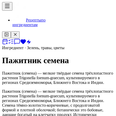
Рецепты
по
ингредиентам
Ингредиент
· Зелень, травы, цветы
Пажитник семена
Пажитник (семена) — мелкие твёрдые семена трёхлопастного
растения Trigonella foenum-graecum, культивируемого в
регионах Средиземноморья, Ближнего Востока и Индии.
Пажитник (семена) — мелкие твёрдые семена трёхлопастного
растения Trigonella foenum-graecum, культивируемого в
регионах Средиземноморья, Ближнего Востока и Индии.
Семена тёмно-золотисто-коричневые, с продолговатой
формой и плотной оболочкой; ботанически это бобовые,
дающие богатый на клетчатку продукт. Исторически