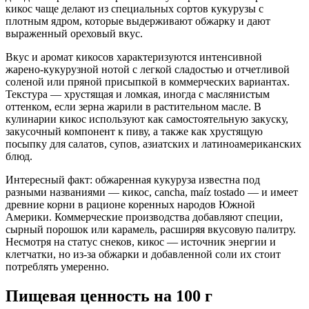
кикос чаще делают из специальных сортов кукурузы с
плотным ядром, которые выдерживают обжарку и дают
выраженный ореховый вкус.
Вкус и аромат кикосов характеризуются интенсивной
жарено‑кукурузной нотой с легкой сладостью и отчетливой
соленой или пряной присыпкой в коммерческих вариантах.
Текстура — хрустящая и ломкая, иногда с маслянистым
оттенком, если зерна жарили в растительном масле. В
кулинарии кикос используют как самостоятельную закуску,
закусочный компонент к пиву, а также как хрустящую
посыпку для салатов, супов, азиатских и латиноамериканских
блюд.
Интересный факт: обжаренная кукуруза известна под
разными названиями — кикос, cancha, maíz tostado — и имеет
древние корни в рационе коренных народов Южной
Америки. Коммерческие производства добавляют специи,
сырный порошок или карамель, расширяя вкусовую палитру.
Несмотря на статус снеков, кикос — источник энергии и
клетчатки, но из‑за обжарки и добавленной соли их стоит
потреблять умеренно.
Пищевая ценность
на 100 г