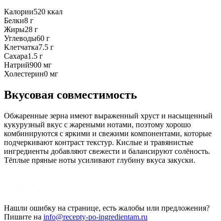
Калории
520
ккал
Белки
8
г
Жиры
28
г
Углеводы
60
г
Клетчатка
7.5
г
Сахара
1.5
г
Натрий
900
мг
Холестерин
0
мг
Вкусовая совместимость
Обжаренные зерна имеют выраженный хруст и насыщенный
кукурузный вкус с жареными нотами, поэтому хорошо
комбинируются с яркими и свежими компонентами, которые
подчеркивают контраст текстур. Кислые и травянистые
ингредиенты добавляют свежести и балансируют солёность.
Тёплые пряные ноты усиливают глубину вкуса закуски.
Нашли ошибку на странице, есть жалобы или предложения?
Пишите на
info@recepty-po-ingredientam.ru