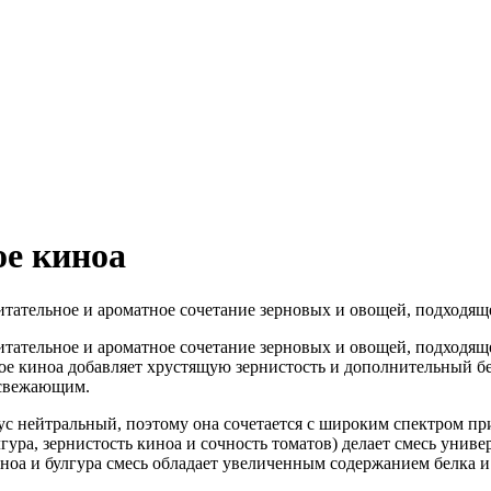
ое киноа
итательное и ароматное сочетание зерновых и овощей, подходяще
итательное и ароматное сочетание зерновых и овощей, подходяще
ное киноа добавляет хрустящую зернистость и дополнительный б
освежающим.
вкус нейтральный, поэтому она сочетается с широким спектром 
лгура, зернистость киноа и сочность томатов) делает смесь униве
ноа и булгура смесь обладает увеличенным содержанием белка и