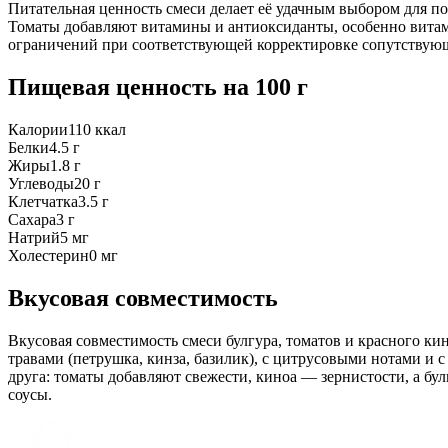
Питательная ценность смеси делает её удачным выбором для по
Томаты добавляют витамины и антиоксиданты, особенно витам
ограничений при соответствующей корректировке сопутствую
Пищевая ценность
на 100 г
Калории
110
ккал
Белки
4.5
г
Жиры
1.8
г
Углеводы
20
г
Клетчатка
3.5
г
Сахара
3
г
Натрий
5
мг
Холестерин
0
мг
Вкусовая совместимость
Вкусовая совместимость смеси булгура, томатов и красного ки
травами (петрушка, кинза, базилик), с цитрусовыми нотами и 
друга: томаты добавляют свежести, киноа — зернистости, а бул
соусы.