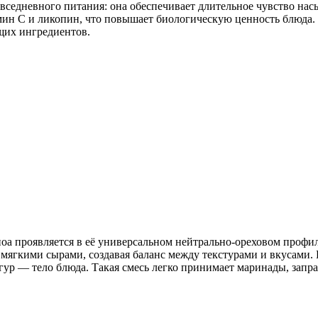
вседневного питания: она обеспечивает длительное чувство нас
ин C и ликопин, что повышает биологическую ценность блюда. 
щих ингредиентов.
ноа проявляется в её универсальном нейтрально-ореховом профи
с мягкими сырами, создавая баланс между текстурами и вкусами
гур — тело блюда. Такая смесь легко принимает маринады, запра