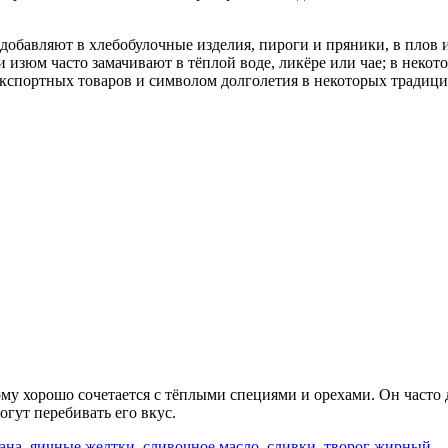
обавляют в хлебобулочные изделия, пироги и пряники, в плов и 
и изюм часто замачивают в тёплой воде, ликёре или чае; в неко
экспортных товаров и символом долголетия в некоторых традици
у хорошо сочетается с тёплыми специями и орехами. Он часто д
гут перебивать его вкус.
ана
,
яичные желтки
,
сливочное масло
,
сливки
,
творог жирный