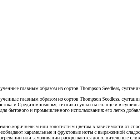
ченные главным образом из сортов Thompson Seedless, султанин
ченные главным образом из сортов Thompson Seedless, султани
стока и Средиземноморья; техника сушки на солнце и в сушильн
 для бытового и промышленного использования: его легко добав
тёмно-коричневым или золотистым цветом в зависимости от спос
реобладают карамельные и фруктовые ноты с выраженной сладос
нагревании или замачивании раскрываются дополнительные слив