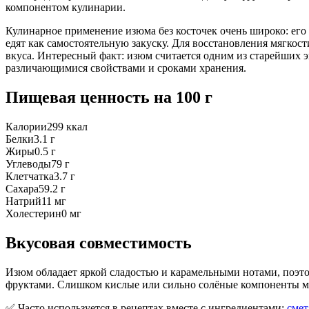
компонентом кулинарии.
Кулинарное применение изюма без косточек очень широко: его д
едят как самостоятельную закуску. Для восстановления мягкост
вкуса. Интересный факт: изюм считается одним из старейших 
различающимися свойствами и сроками хранения.
Пищевая ценность
на 100 г
Калории
299
ккал
Белки
3.1
г
Жиры
0.5
г
Углеводы
79
г
Клетчатка
3.7
г
Сахара
59.2
г
Натрий
11
мг
Холестерин
0
мг
Вкусовая совместимость
Изюм обладает яркой сладостью и карамельными нотами, поэтом
фруктами. Слишком кислые или сильно солёные компоненты мо
✅ Часто используется в рецептах вместе с ингредиентами:
смет