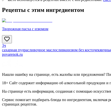
Рецепты с этим ингредиентом
Творожная пасха с изюмом
3ч
сахарная пудра
сливочное масло
сливки
изюм без косточек
яичны
povarenok.ru
Нашли ошибку на странице, есть жалобы или предложения? П
18+ Сайт содержит информацию об алкогольной продукции и пр
На странице есть информация, созданная с помощью искусстве
Сервис помогает подбирать блюда по ингредиентам, включая 
страницах рецептов.