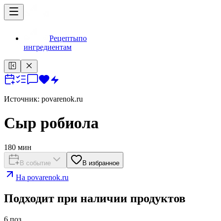
Рецепты
по
ингредиентам
Источник:
povarenok.ru
Сыр робиола
180
мин
В событие
В избранное
На
povarenok.ru
Подходит при наличии продуктов
6
поз.