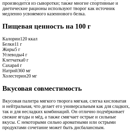
производится из сыворотки; также многие спортивные и
диетические рационы используют творог как источник
медленно усвояемого казеинового белка.
Пищевая ценность
на 100 г
Калории
120
ккал
Белки
11
г
Жиры
5
г
Углеводы
4
г
Клетчатка
0
г
Сахара
4
г
Натрий
360
мг
Холестерин
20
мг
Вкусовая совместимость
Вкусовая палитра мягкого творога мягкая, слегка кисловатая
и нейтральная, что делает его универсальным как для сладких,
так и для несладких комбинаций. Он отлично подчёркивает
свежие ягоды и мёд, а также смягчает острые и сильные
вкусы. С некоторыми сильно ароматными или острыми
продуктами сочетание может быть дисбалансным.