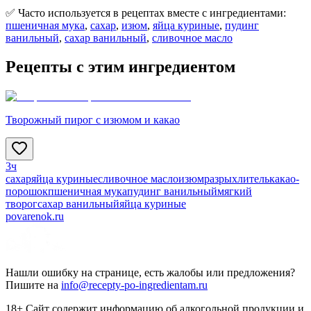
✅ Часто используется в рецептах вместе с ингредиентами:
пшеничная мука
,
сахар
,
изюм
,
яйца куриные
,
пудинг
ванильный
,
сахар ванильный
,
сливочное масло
Рецепты с этим ингредиентом
Творожный пирог с изюмом и какао
3ч
сахар
яйца куриные
сливочное масло
изюм
разрыхлитель
какао-
порошок
пшеничная мука
пудинг ванильный
мягкий
творог
сахар ванильный
яйца куриные
povarenok.ru
Нашли ошибку на странице, есть жалобы или предложения?
Пишите на
info@recepty-po-ingredientam.ru
18+ Сайт содержит информацию об алкогольной продукции и