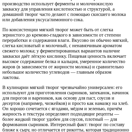
производство использует ферменты и молочнокислую
закваску для управления кислотностью и структурой, а
домашний творог часто делают с помощью скисшего молока
или добавления уксуса/лимонного сока.
По консистенции мягкий творог может быть от слегка
зернистого до кремово-гладкого в зависимости от степени
переработки и содержания влаги. Вкусово он обычно мягкий,
слегка кисловатый и молочный, с ненавязчивым ароматом
свежего молока; у ферментированных вариантов наличие
закваски даёт лёгкую кислинку. Пищевая ценность включает
высокое содержание белка и кальция, умеренное количество
жиров (в зависимости от жирности молока) и сравнительно
небольшое количество углеводов — главным образом
лактозы.
В кулинарии мягкий творог чрезвычайно универсален: его
используют для приготовления сырников, запеканок, начинок
для пирогов и вареников, как основу для паст, соусов и
десертов (например, чизкейков) и просто как намазку на хлеб.
Он хорошо сочетается с ягодами, мёдом и зеленью, причём
жирность и текстура определяют подходящие рецепты —
более жидкий творог удобен для соусов, плотный — для
формования сырников. Интересный факт: творог по составу
ближе к сыру, но отличается от рикотты, которая традиционно