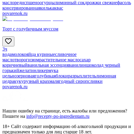
масло
редис
пшено
огурцы
лимонный сок
дрожжи свежие
фасоль
консервированная
килька
квас
povarenok.ru
Торт с голубичным муссом
3ч
вода
молоко
яйца куриные
сливочное
масло
творог
изюм
растительное масло
сахар
коричневый
ванильная эссенция
ванилин
шоколад черный
горький
желатин
ликер
мука
цельнозерновая
голубика
яблоки
разрыхлитель
лимонная
цедра
кукурузный крахмал
ягодный сироп
сливки
povarenok.ru
Нашли ошибку на странице, есть жалобы или предложения?
Пишите на
info@recepty-po-ingredientam.ru
18+ Сайт содержит информацию об алкогольной продукции и
предназначен только для лиц старше 18 лет.