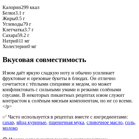
Калории
299
ккал
Белки
3.1
г
Жиры
0.5
г
Углеводы
79
г
Клетчатка
3.7
г
Сахара
59.2
г
Натрий
11
мг
Холестерин
0
мг
Вкусовая совместимость
Изюм даёт яркую сладкую ноту и обычно усиливает
фруктовые и ореховые букеты в блюдах. Он отлично
сочетается с тёплыми специями и медом, но может
конфликтовать с сильными умами и резкими солёными
соусами. В некоторых пикантных рецептах изюм служит
контрастом к солёным мясным компонентам, но не со всеми.
</p>
✅ Часто используется в рецептах вместе с ингредиентами:
сахар
,
яйца куриные
,
пшеничная мука
,
сливочное масло
,
соль
,
молоко