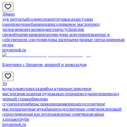
30мин
лук репчатый
соль
чеснок
петрушка
сахар
сухари
панировочные
баранина
рис
оливковое масло
перец
чили
изюм
орегано
моцарелла
уксус
базилик
свежий
пармезан
корица
помидоры консервированные в
собственном соку
помидоры вяленые
кедровые орехи
лимонная
цедра
povarenok.ru
Блинчики с бананом, вишней и шоколадом
3ч
вода
соль
молоко
сахар
яйца куриные
сливочное
масло
изюм
сахарная пудра
какао-порошок
сода
орехи
шоколад
черный горький
молоко
сгущенное
имбирь
сливки
вишня
корица
подсолнечное
масло
пшеничная мука
банан
подсолнечные семечки
кленовый
сироп
лимонная кислота
тыквенные семечки
овсяные
хлопья
отруби
povarenok.ru