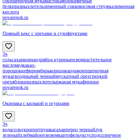
сок
пшеничная мука
мастика
яблоки
яичные
белки
разрыхлитель
лимонный сок
кокосовая стружка
лимонная
кислота
povarenok.ru
Пряный кекс с орехами и сухофруктами
3ч
соль
сахар
кориандр
яйца куриные
изюм
растительное
масло
мед
какао-
порошок
кефир
имбирь
корица
кардамон
пшеничная
мука
гвоздика
чай черный
мускатный орех
грецкий
орех
яблоки
разрыхлитель
ржаная мука
финики
povarenok.ru
Окрошка с килькой и огурцами
3ч
вода
соль
укроп
петрушка
сахар
перец черный
лук
зеленый
хлеб
майонез
изюм
картофель
уксус
подсолнечное