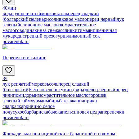
40мин
вода
лук репчатый
морковь
соль
перец сладкий
(болгарский)
зелень
рис
оливковое масло
перец черный
лук
зеленый
сливочное масло
изюм
растительное
масло
говядина
кинза свежая
сливки
тимьян
пшеничная
мука
редис
грецкий орех
огурцы
лимонный сок
povarenok.ru
Перепелки в тажине
3ч
лук репчатый
морковь
соль
перец сладкий
(болгарский)
чеснок
зелень
кумин (зира)
перец черный
перец
чили
помидоры
изюм
растительное масло
горошек
зеленый
лайм
хурма
имбирь
баклажан
паприка
сладкая
карри
вино белое
полусухое
барбарис
кабачок
апельсиновая цедра
перепелки
povarenok.ru
Фрикадельки по-сицилийски с бараниной и изюмом