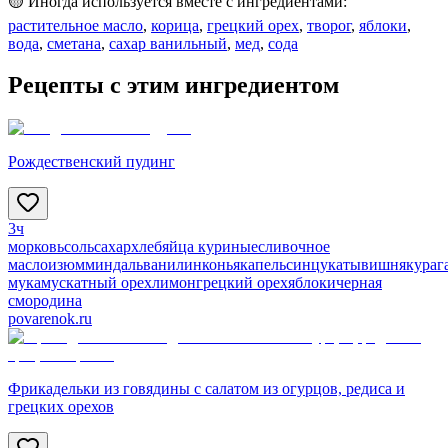
🟡 Иногда используется вместе с ингредиентами:
растительное масло
,
корица
,
грецкий орех
,
творог
,
яблоки
,
вода
,
сметана
,
сахар ванильный
,
мед
,
сода
Рецепты с этим ингредиентом
Рождественский пудинг
3ч
морковь
соль
сахар
хлеб
яйца куриные
сливочное
масло
изюм
миндаль
ванилин
коньяк
апельсин
цукаты
вишня
кураг
мука
мускатный орех
лимон
грецкий орех
яблоки
черная
смородина
povarenok.ru
Фрикадельки из говядины с салатом из огурцов, редиса и
грецких орехов