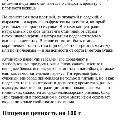
кишмиш и султана отличаются по сладости, аромату и
плотности кожицы.
По свойствам изюм плотный, липковатый и сладкий, с
выраженным карамельно-фруктовым ароматом, который
усиливается в процессе сушки. Высокая концентрация
натуральных сахаров делает его отличным быстрым
источником энергии и натуральным подсластителем в
выпечке и десертах. Внешне он может быть тёмно-
коричневым, золотистым (при обработке сернистым газом)
или почти чёрным — в зависимости от сорта и метода сушки.
Кулинарно изюм универсален: его добавляют в
хлебобулочные продукты, каша, плов, салаты, мясные и
овощные блюда, используют в компотах и настойках, а также
едят как самостоятельный перекус. Интересный факт:
сушёный виноград применялся не только в питании, но и как
подсластитель и консервант в древности; кроме того, разные
культуры имеют свои традиции использования изюма — от
индийских сладостей до средиземноморских рисовых блюд.
При хранении в прохладном и сухом месте изюм сохраняет
вкус и полезные свойства долгое время.
Пищевая ценность
на 100 г