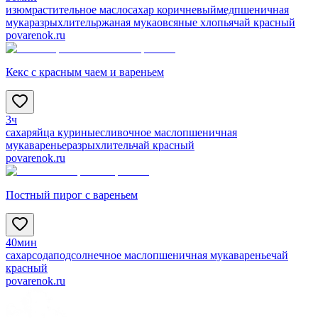
изюм
растительное масло
сахар коричневый
мед
пшеничная
мука
разрыхлитель
ржаная мука
овсяные хлопья
чай красный
povarenok.ru
Кекс с красным чаем и вареньем
3ч
сахар
яйца куриные
сливочное масло
пшеничная
мука
варенье
разрыхлитель
чай красный
povarenok.ru
Постный пирог с вареньем
40мин
сахар
сода
подсолнечное масло
пшеничная мука
варенье
чай
красный
povarenok.ru