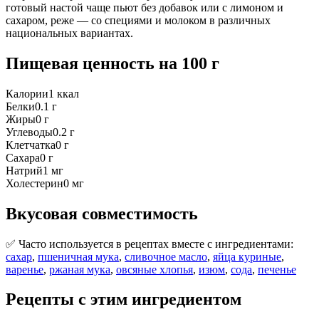
готовый настой чаще пьют без добавок или с лимоном и
сахаром, реже — со специями и молоком в различных
национальных вариантах.
Пищевая ценность
на 100 г
Калории
1
ккал
Белки
0.1
г
Жиры
0
г
Углеводы
0.2
г
Клетчатка
0
г
Сахара
0
г
Натрий
1
мг
Холестерин
0
мг
Вкусовая совместимость
✅ Часто используется в рецептах вместе с ингредиентами:
сахар
,
пшеничная мука
,
сливочное масло
,
яйца куриные
,
варенье
,
ржаная мука
,
овсяные хлопья
,
изюм
,
сода
,
печенье
Рецепты с этим ингредиентом