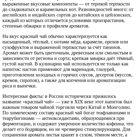
выраженные вкусовые компоненты — от терпкой терпкости
до сладковатых и карамельных нот. Разновидностей много: от
английских и индийских сортов до китайских и цейлонских,
каждый из которых отличается условиями произрастания,
степенью обжарки и профилем ароматов.
На вкус красный чай обычно характеризуется как
насыщенный, тёплый, с нотами мёда, карамели, орехов или
сухофруктов и выраженной терпкостью за счёт танинов.
Аромат может быть цветочным, древесным или смолистым в
зависимости от региона и сорта; крепкая заварка даёт тёмный,
густой настой. В кулинарии чай используется не только как
напиток: настои применяют для маринадов, глазурей,
приготовления холодных и горячих соусов, десертов (муссов,
кремов, сиропов), а также для копчения или ароматизации
риса и выпечки.
Интересные факты: в России исторически прижилось
название «красный чай» — уже в XIX веке этот напиток был
важным товаром чайной торговли через Китай и Монголию.
По химическому составу красный чай богат теафлавинами и
теарубигинами — антиоксидантами, образующимися при
ферментации, и содержит умеренное количество кофеина, что
делает его бодрящим, но не чрезмерно стимулирующим. Для
сохранения аромата листья хранят в сухом, тёмном месте, а