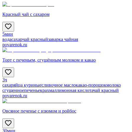
Красный чай с сахаром
5мин
вода
сахар
чай красный
заварка чайная
povarenok.ru
Торт с печеньем, сгущённым молоком и какао
3ч
сахар
яйца куриные
сливочное масло
какао-порошок
молоко
сгущенное
печенье
крахмал
лимонная кислота
чай красный
povarenok.ru
Овсяное печенье с изюмом и ройбос
30мин