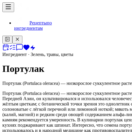
Рецепты
по
ингредиентам
Ингредиент
· Зелень, травы, цветы
Портулак
Портулак (Portulaca oleracea) — низкорослое суккулентное рас
Портулак (Portulaca oleracea) — низкорослое суккулентное рас
Передней Азии, он культивировался и использовался человечест
жёлтым цветкам; с ботанической точки зрения это однолетник 
солоноватые с лёгкой перечной или лимонной ноткой; мякоть 
(калий, магний) и редким среди овощей содержанием альфа-ли
камням рекомендуется умеренность. В кулинарии портулак ценят
кухнях поджаривают как шпинат. Интересно, что семена порту
использовалось и в народной медицине как противовоспалител