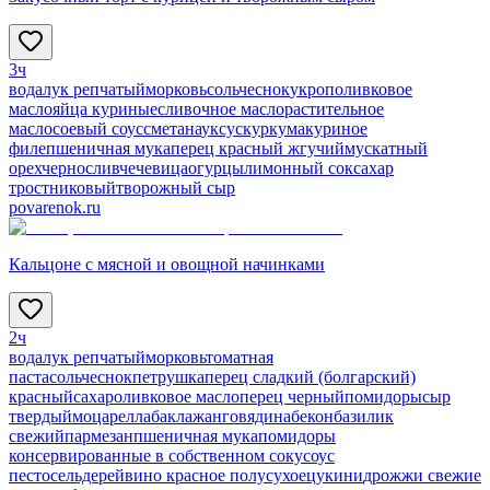
3ч
вода
лук репчатый
морковь
соль
чеснок
укроп
оливковое
масло
яйца куриные
сливочное масло
растительное
масло
соевый соус
сметана
уксус
куркума
куриное
филе
пшеничная мука
перец красный жгучий
мускатный
орех
чернослив
чечевица
огурцы
лимонный сок
сахар
тростниковый
творожный сыр
povarenok.ru
Кальцоне с мясной и овощной начинками
2ч
вода
лук репчатый
морковь
томатная
паста
соль
чеснок
петрушка
перец сладкий (болгарский)
красный
сахар
оливковое масло
перец черный
помидоры
сыр
твердый
моцарелла
баклажан
говядина
бекон
базилик
свежий
пармезан
пшеничная мука
помидоры
консервированные в собственном соку
соус
песто
сельдерей
вино красное полусухое
цукини
дрожжи свежие