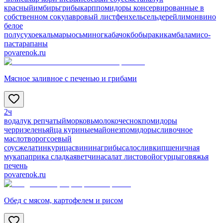
красный
имбирь
грибы
карп
помидоры консервированные в
собственном соку
лавровый лист
фенхель
сельдерей
лимон
вино
белое
полусухое
кальмары
осьминог
кабачок
бобы
раки
камбала
мисо-
паста
рапаны
povarenok.ru
Мясное заливное с печенью и грибами
2ч
вода
лук репчатый
морковь
молоко
чеснок
помидоры
черри
зелень
яйца куриные
майонез
помидоры
сливочное
масло
творог
соевый
соус
желатин
курица
свинина
грибы
сало
сливки
пшеничная
мука
паприка сладкая
ветчина
салат листовой
огурцы
говяжья
печень
povarenok.ru
Обед с мясом, картофелем и рисом