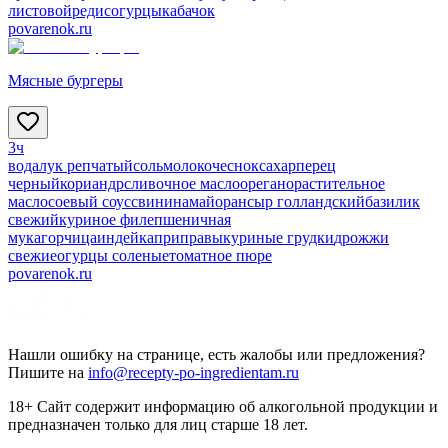
листовой
редис
огурцы
кабачок
povarenok.ru
Мясные бургеры
3ч
вода
лук репчатый
соль
молоко
чеснок
сахар
перец
черный
кориандр
сливочное масло
орегано
растительное
масло
соевый соус
свинина
майоран
сыр голландский
базилик
свежий
куриное филе
пшеничная
мука
горчица
индейка
приправы
куриные грудки
дрожжи
свежие
огурцы соленые
томатное пюре
povarenok.ru
Нашли ошибку на странице, есть жалобы или предложения?
Пишите на
info@recepty-po-ingredientam.ru
18+ Сайт содержит информацию об алкогольной продукции и
предназначен только для лиц старше 18 лет.