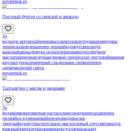
povarenok.ru
Постный бургер со свеклой и авокадо
3ч
вода
лук репчатый
морковь
соль
чеснок
петрушка
помидоры
черри
сахар
зелень
перец черный
кунжут
свекла
лук
красный
авокадо
мука цельнозерновая
подсолнечное
масло
пшеничная мука
кедровые орехи
салат листовой
манная
крупа
огурцы
лимонный сок
дрожжи свежие
перец
свежемолотый смесь
povarenok.ru
Тарталетки с мясом и овощами
3ч
вода
морковь
томатная паста
соль
чеснок
укроп
сахар
перец
чили
яйца куриные
майонез
помидоры
сыр
твердый
кунжут
растительное масло
соевый соус
сметана
лук
красный
тарталетки
свинина
уксус
горчица
салат