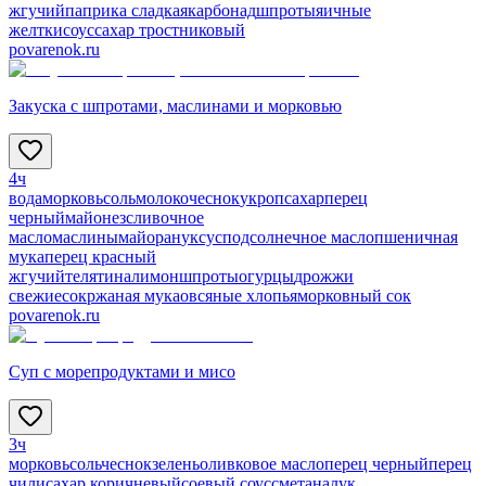
жгучий
паприка сладкая
карбонад
шпроты
яичные
желтки
соус
сахар тростниковый
povarenok.ru
Закуска с шпротами, маслинами и морковью
4ч
вода
морковь
соль
молоко
чеснок
укроп
сахар
перец
черный
майонез
сливочное
масло
маслины
майоран
уксус
подсолнечное масло
пшеничная
мука
перец красный
жгучий
телятина
лимон
шпроты
огурцы
дрожжи
свежие
сок
ржаная мука
овсяные хлопья
морковный сок
povarenok.ru
Суп с морепродуктами и мисо
3ч
морковь
соль
чеснок
зелень
оливковое масло
перец черный
перец
чили
сахар коричневый
соевый соус
сметана
лук