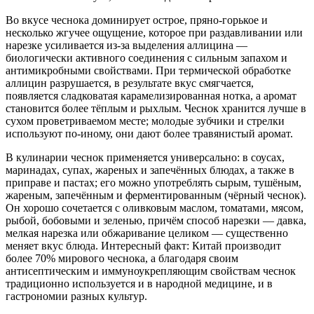
Во вкусе чеснока доминирует острое, пряно-горькое и
несколько жгучее ощущение, которое при раздавливании или
нарезке усиливается из-за выделения аллицина —
биологически активного соединения с сильным запахом и
антимикробными свойствами. При термической обработке
аллицин разрушается, в результате вкус смягчается,
появляется сладковатая карамелизированная нотка, а аромат
становится более тёплым и рыхлым. Чеснок хранится лучше в
сухом проветриваемом месте; молодые зубчики и стрелки
используют по-иному, они дают более травянистый аромат.
В кулинарии чеснок применяется универсально: в соусах,
маринадах, супах, жареных и запечённых блюдах, а также в
приправе и пастах; его можно употреблять сырым, тушёным,
жареным, запечённым и ферментированным (чёрный чеснок).
Он хорошо сочетается с оливковым маслом, томатами, мясом,
рыбой, бобовыми и зеленью, причём способ нарезки — давка,
мелкая нарезка или обжаривание целиком — существенно
меняет вкус блюда. Интересный факт: Китай производит
более 70% мирового чеснока, а благодаря своим
антисептическим и иммуноукрепляющим свойствам чеснок
традиционно используется и в народной медицине, и в
гастрономии разных культур.