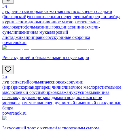
3ч
лук репчатый
морковь
томатная паста
соль
перец сладкий
(болгарский)
чеснок
зелень
рис
перец черный
перец чили
яйца
куриные
помидоры
сливочное масло
растительное
масло
картофель
маслины
говядина
свинина
хмели-
сунели
пшеничная мука
лавровый
лист
аджика
приправы
соус
куриные окорочка
povarenok.ru
Рис с курицей и баклажанами в соусе карри
2ч
лук репчатый
соль
мята
чеснок
сахар
кумин
(зира)
рис
кориандр
перец чили
сливочное масло
растительное
масло
соевый соус
имбирь
баклажан
уксус
крахмал
кинза
свежая
куркума
корица
кардамон
гвоздика
кокосовое
молоко
гарам масала
перец душистый
лимонный сок
куриные
бедра
povarenok.ru
Закусочный торт с курицей и творожным сыром