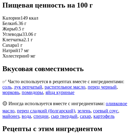
Пищевая ценность
на 100 г
Калории
149
ккал
Белки
6.36
г
Жиры
0.5
г
Углеводы
33.06
г
Клетчатка
2.1
г
Сахара
1
г
Натрий
17
мг
Холестерин
0
мг
Вкусовая совместимость
✅ Часто используется в рецептах вместе с ингредиентами:
соль
,
лук репчатый
,
растительное масло
,
перец черный
,
морковь
,
помидоры
,
яйца куриные
🟡 Иногда используется вместе с ингредиентами:
оливковое
масло
,
перец сладкий (болгарский)
,
зелень
,
соевый соус
,
майонез
,
вода
,
специи
,
сыр твердый
,
сахар
,
картофель
Рецепты с этим ингредиентом