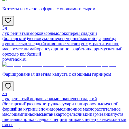
Котлеты из мясного фарша с овощами и сыром
3ч
лук репчатый
морковь
соль
молоко
перец сладкий
(болгарский)
чеснок
укроп
перец черный
мясной фарш
яйца
куриные
сыр твердый
сливочное масло
кунжут
растительное
масло
сметана
майоран
сухари
виноград
батон
карри
мускатный
орех
сыр колбасный
povarenok.ru
Фаршированная цветная капуста с овощным гарниром
3ч
лук репчатый
морковь
соль
молоко
перец сладкий
(болгарский)
чеснок
петрушка
сухари панировочные
мясной
фарш
яйца куриные
помидоры
сливочное масло
растительное
масло
шампиньоны
сметана
картофель
сливки
пармезан
капуста
цветная
паприка сладкая
специи
приправы
перец свежемолотый
смесь