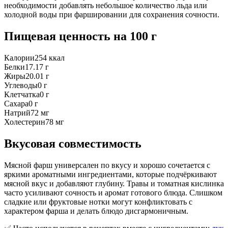
необходимости добавлять небольшое количество льда или
холодной воды при фаршировании для сохранения сочности.
Пищевая ценность
на 100 г
Калории
254
ккал
Белки
17.17
г
Жиры
20.01
г
Углеводы
0
г
Клетчатка
0
г
Сахара
0
г
Натрий
72
мг
Холестерин
78
мг
Вкусовая совместимость
Мясной фарш универсален по вкусу и хорошо сочетается с
яркими ароматными ингредиентами, которые подчёркивают
мясной вкус и добавляют глубину. Травы и томатная кислинка
часто усиливают сочность и аромат готового блюда. Слишком
сладкие или фруктовые нотки могут конфликтовать с
характером фарша и делать блюдо дисгармоничным.