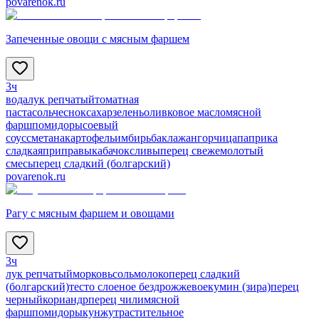
povarenok.ru
Запеченные овощи с мясным фаршем
3ч
вода
лук репчатый
томатная
паста
соль
чеснок
сахар
зелень
оливковое масло
мясной
фарш
помидоры
соевый
соус
сметана
картофель
имбирь
баклажан
горчица
паприка
сладкая
приправы
кабачок
сливы
перец свежемолотый
смесь
перец сладкий (болгарский)
povarenok.ru
Рагу с мясным фаршем и овощами
3ч
лук репчатый
морковь
соль
молоко
перец сладкий
(болгарский)
тесто слоеное бездрожжевое
кумин (зира)
перец
черный
кориандр
перец чили
мясной
фарш
помидоры
кунжут
растительное