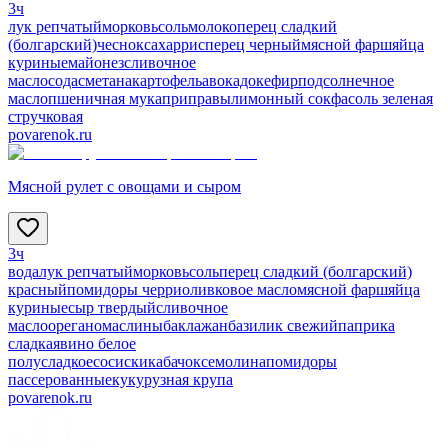
3ч
лук репчатый
морковь
соль
молоко
перец сладкий
(болгарский)
чеснок
сахар
рис
перец черный
мясной фарш
яйца
куриные
майонез
сливочное
масло
сода
сметана
картофель
авокадо
кефир
подсолнечное
масло
пшеничная мука
приправы
лимонный сок
фасоль зеленая
стручковая
povarenok.ru
Мясной рулет с овощами и сыром
3ч
вода
лук репчатый
морковь
соль
перец сладкий (болгарский)
красный
помидоры черри
оливковое масло
мясной фарш
яйца
куриные
сыр твердый
сливочное
масло
орегано
маслины
баклажан
базилик свежий
паприка
сладкая
вино белое
полусладкое
сосиски
кабачок
семолина
помидоры
пассерованные
кукурузная крупа
povarenok.ru