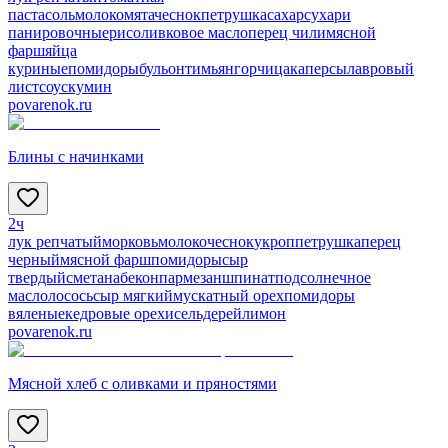
паста
соль
молоко
мята
чеснок
петрушка
сахар
сухари
панировочные
рис
оливковое масло
перец чили
мясной
фарш
яйца
куриные
помидоры
бульон
тимьян
горчица
каперсы
лавровый
лист
соус
кумин
povarenok.ru
Блины с начинками
2ч
лук репчатый
морковь
молоко
чеснок
укроп
петрушка
перец
черный
мясной фарш
помидоры
сыр
твердый
сметана
бекон
пармезан
шпинат
подсолнечное
масло
лосось
сыр мягкий
мускатный орех
помидоры
вяленые
кедровые орехи
сельдерей
лимон
povarenok.ru
Мясной хлеб с оливками и пряностями