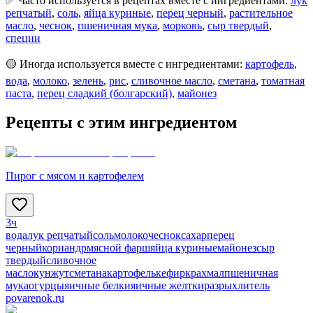
✅ Часто используется в рецептах вместе с ингредиентами:
лук
репчатый
,
соль
,
яйца куриные
,
перец черный
,
растительное
масло
,
чеснок
,
пшеничная мука
,
морковь
,
сыр твердый
,
специи
🟡 Иногда используется вместе с ингредиентами:
картофель
,
вода
,
молоко
,
зелень
,
рис
,
сливочное масло
,
сметана
,
томатная
паста
,
перец сладкий (болгарский)
,
майонез
Рецепты с этим ингредиентом
Пирог с мясом и картофелем
3ч
вода
лук репчатый
соль
молоко
чеснок
сахар
перец
черный
кориандр
мясной фарш
яйца куриные
майонез
сыр
твердый
сливочное
масло
кунжут
сметана
картофель
кефир
крахмал
пшеничная
мука
огурцы
яичные белки
яичные желтки
разрыхлитель
povarenok.ru