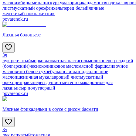
масло
имбирь
тмин
анис
куркума
корица
кардамон
гвоздика
лавров
лист
мускатный орех
фенхель
перец белый
яичные
желтки
кабачок
пажитник
povarenok.ru
Лазанья болоньезе
3ч
лук репчатый
морковь
томатная паста
соль
молоко
перец сладкий
(болгарский)
чеснок
оливковое масло
мясной фарш
сливочное
масло
вино белое сухое
бульон
сливки
подсолнечное
масло
пшеничная мука
лавровый лист
мускатный
орех
приправы
перец душистый
тесто макаронное для
лазаньи
сыр полутвердый
povarenok.ru
Мясные фрикадельки в соусе с рисом басмати
3ч
лук репчатый
томатная