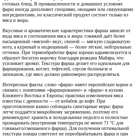
готовых блюд. В промышленности и домашних условиях
фарш иногда дополняют специями, овощами или связующими
ингредиентами, но классический продукт состоит только из
мяса и жира.
Вкусовые и ароматические характеристики фарша зависят от
вида мяса и соотношения мяса и жира: говяжий даёт более
насыщенный «мясной» вкус, свиной — мягкую сладковатую
ноту, а куриный и индюшиный — более лёгкие, нейтральные
оттенки. При термообработке фарш хорошо карамелизуется и
образует богатую корочку благодаря реакции Майяра, что
усиливает аромат. Текстура фарша делает его идеальным для
фарширования, котлет, тефтелей, соусов болоньезе и
запеканок, где мясо должно равномерно распределяться.
Интересные факты: слово «фарш» имеет европейские корни и
связано с понятиями «фарширование» и «фарш» в кухнях
Ближнего Востока и Европы; практики измельчения мяса
известны с древности — от кебабов до кофт. При
приготовлении важно соблюдать санитарные меры: фарш
легче поддаётся микробному загрязнению, поэтому его
рекомендуют хранить в холодильнике недолго и полностью
прожаривать (внутренняя температура не менее 71 °C для
говяжьего/смешанного фарша). Для получения оптимальной
текстуры повара советуют не переобрабатывать фарш и при