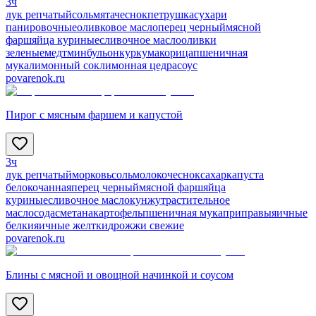
3ч
лук репчатый
соль
мята
чеснок
петрушка
сухари
панировочные
оливковое масло
перец черный
мясной
фарш
яйца куриные
сливочное масло
оливки
зеленые
мед
тмин
бульон
куркума
корица
пшеничная
мука
лимонный сок
лимонная цедра
соус
povarenok.ru
Пирог с мясным фаршем и капустой
3ч
лук репчатый
морковь
соль
молоко
чеснок
сахар
капуста
белокочанная
перец черный
мясной фарш
яйца
куриные
сливочное масло
кунжут
растительное
масло
сода
сметана
картофель
пшеничная мука
приправы
яичные
белки
яичные желтки
дрожжи свежие
povarenok.ru
Блины с мясной и овощной начинкой и соусом