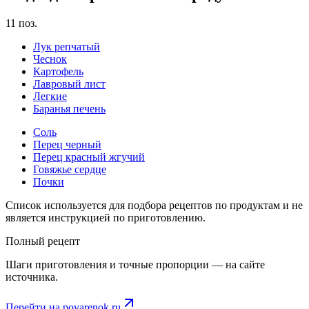
11
поз.
Лук репчатый
Чеснок
Картофель
Лавровый лист
Легкие
Баранья печень
Соль
Перец черный
Перец красный жгучий
Говяжье сердце
Почки
Список используется для подбора рецептов по продуктам и не
является инструкцией по приготовлению.
Полный рецепт
Шаги приготовления и точные пропорции — на сайте
источника.
Перейти на
povarenok.ru