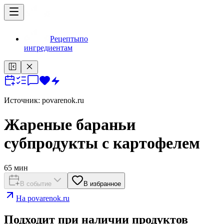
Рецепты
по
ингредиентам
Источник:
povarenok.ru
Жареные бараньи
субпродукты с картофелем
65
мин
В событие
В избранное
На
povarenok.ru
Подходит при наличии продуктов