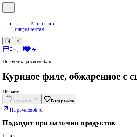
Рецепты
по
ингредиентам
Источник:
povarenok.ru
Куриное филе, обжаренное с 
180
мин
В событие
В избранное
На
povarenok.ru
Подходит при наличии продуктов
11
поз.