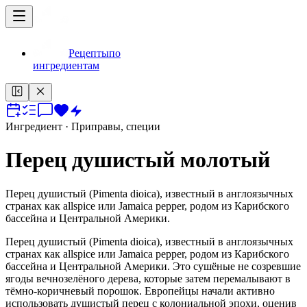
Рецепты
по
ингредиентам
Ингредиент
· Приправы, специи
Перец душистый молотый
Перец душистый (Pimenta dioica), известный в англоязычных
странах как allspice или Jamaica pepper, родом из Карибского
бассейна и Центральной Америки.
Перец душистый (Pimenta dioica), известный в англоязычных
странах как allspice или Jamaica pepper, родом из Карибского
бассейна и Центральной Америки. Это сушёные не созревшие
ягоды вечнозелёного дерева, которые затем перемалывают в
тёмно-коричневый порошок. Европейцы начали активно
использовать душистый перец с колониальной эпохи, оценив