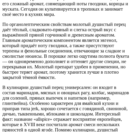
его сложный аромат, совмещающий ноты гвоздики, корицы и
муската. Сегодня он культивируется в тропиках и занимает
своё место в кухнях мира.
По органолептическим свойствам молотый душистый перец
даёт тёплый, сладковато-пряный и слегка острый вкус с
выражённой пряной горчинкой и древесным ароматом.
Главным ароматическим компонентом является эвгенол,
который придаёт ноту гвоздики, а также присутствуют
терпены и фенольные соединения, отвечающие за сладкие и
смолистые нюансы. В порошке легко ощутима полнота букета
— он одновременно дополняет и оттеняет другие специи, не
перекрывая их. Молотый препарат удобен в применении, но
быстрее теряет аромат, поэтому хранится лучше в плотно
закрытой тёмной ёмкости.
В кулинарии душистый перец универсален: он входит в
состав маринадов, мясных и овощных рагу, колбас, маринадов
для солений, пряных выпечек и напитков (например,
глинтвейна). Особенно характерен для ямайской кухни и
приправ типа jerk, хорошо сочетается с говядиной, свининой,
дичью, тыквенными, яблоками и шоколадом. Интересный
факт: название «allspice» отражает восприятие европейцев,
которые в XVIII веке посчитали аромат смеси нескольких
пряностей в одной ягode. Помимо кулинарии, душистый