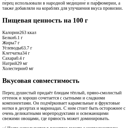
перец использовали в народной медицине и парфюмерии, а
также добавляли на кораблях для улучшения вкуса провизии.
Пищевая ценность
на 100 г
Калории
263
ккал
Белки
6.1
г
Жиры
7
г
Углеводы
63.7
г
Клетчатка
34
г
Сахара
0.4
г
Натрий
29
мг
Холестерин
0
мг
Вкусовая совместимость
Перец душистый придаёт блюдам тёплый, пряно-смолистый
оттенок и хорошо сочетается с сытными и сладкими
компонентами. Он подчёркивает карамельные и фруктовые
нотки в десертах и маринадах. С ним стоит быть осторожнее с
очень деликатными морепродуктами и освежающими
свежими овощами, где пряность может доминировать.