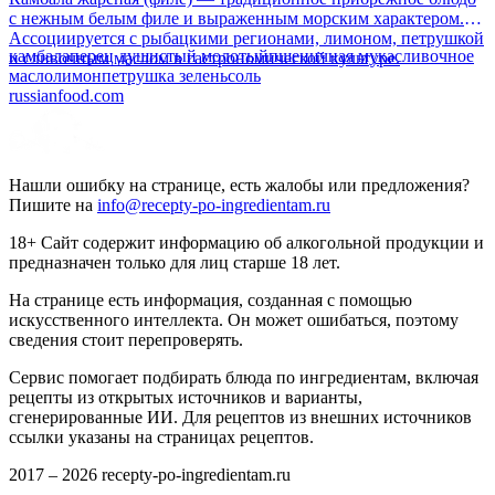
с нежным белым филе и выраженным морским характером.
Ассоциируется с рыбацкими регионами, лимоном, петрушкой
камбала
перец душистый молотый
пшеничная мука
сливочное
и сливочным маслом в гастрономической культуре.
масло
лимон
петрушка зелень
соль
russianfood.com
Нашли ошибку на странице, есть жалобы или предложения?
Пишите на
info@recepty-po-ingredientam.ru
18+ Сайт содержит информацию об алкогольной продукции и
предназначен только для лиц старше 18 лет.
На странице есть информация, созданная с помощью
искусственного интеллекта. Он может ошибаться, поэтому
сведения стоит перепроверять.
Сервис помогает подбирать блюда по ингредиентам, включая
рецепты из открытых источников и варианты,
сгенерированные ИИ. Для рецептов из внешних источников
ссылки указаны на страницах рецептов.
2017 –
2026
recepty-po-ingredientam.ru