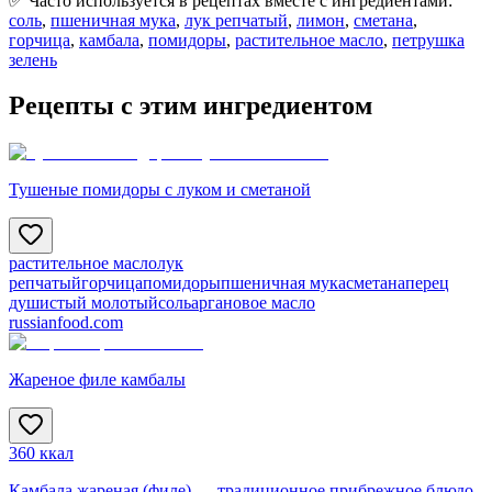
✅ Часто используется в рецептах вместе с ингредиентами:
соль
,
пшеничная мука
,
лук репчатый
,
лимон
,
сметана
,
горчица
,
камбала
,
помидоры
,
растительное масло
,
петрушка
зелень
Рецепты с этим ингредиентом
Тушеные помидоры с луком и сметаной
растительное масло
лук
репчатый
горчица
помидоры
пшеничная мука
сметана
перец
душистый молотый
соль
аргановое масло
russianfood.com
Жареное филе камбалы
360 ккал
Камбала жареная (филе) — традиционное прибрежное блюдо