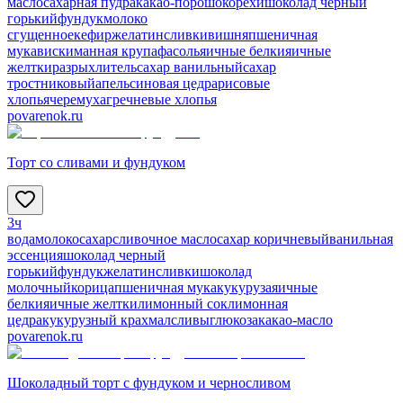
масло
сахарная пудра
какао-порошок
орехи
шоколад черный
горький
фундук
молоко
сгущенное
кефир
желатин
сливки
вишня
пшеничная
мука
виски
манная крупа
фасоль
яичные белки
яичные
желтки
разрыхлитель
сахар ванильный
сахар
тростниковый
апельсиновая цедра
рисовые
хлопья
черемуха
гречневые хлопья
povarenok.ru
Торт со сливами и фундуком
3ч
вода
молоко
сахар
сливочное масло
сахар коричневый
ванильная
эссенция
шоколад черный
горький
фундук
желатин
сливки
шоколад
молочный
корица
пшеничная мука
кукуруза
яичные
белки
яичные желтки
лимонный сок
лимонная
цедра
кукурузный крахмал
сливы
глюкоза
какао-масло
povarenok.ru
Шоколадный торт с фундуком и черносливом