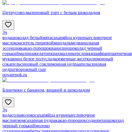
Цитрусово-малиновый торт с белым шоколадом
3ч
вода
шоколад белый
мята
сахар
яйца куриные
сливочное
масло
краситель пищевой
миндаль
мед
ванильная
эссенция
какао-порошок
ванилин
шоколад черный
горький
малина
желатин
крахмал
ликер
сливки
шафран
пшеничная
мука
вино белое полусладкое
яичные желтки
лимонный
сок
апельсиновый сок
лимонная цедра
апельсиновая
цедра
творожный сыр
povarenok.ru
Блинчики с бананом, вишней и шоколадом
3ч
вода
соль
молоко
сахар
яйца куриные
сливочное
масло
изюм
сахарная пудра
какао-порошок
сода
орехи
шоколад
черный горький
молоко
сгущенное
имбирь
сливки
вишня
корица
подсолнечное