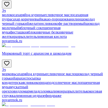
3ч
молоко
сахар
яйца куриные
сливочное масло
сахарная
пудра
сахар коричневый
какао-порошок
ванилин
шоколад
черный горький
желатин
сливки
кофе растворимый
шоколад
молочный
яблочный сок
пшеничная
мука
фисташки
яблоки
яичные белки
яичные
желтки
разрыхлитель
лимонная кислота
povarenok.ru
Морковный торт с арахисом и шоколадом
3ч
морковь
сахар
яйца куриные
сливочное масло
шоколад черный
горький
арахис
посыпка
кондитерская
сливки
корица
подсолнечное масло
пшеничная
мука
мускатный
орех
повидло
мармелад
соломка
лимон
разрыхлитель
кокосовая
стружка
лимонная цедра
зефир
драже
povarenok.ru