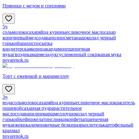
Пряники с медом и специями
5ч
соль
молоко
сахар
яйца куриные
сливочное масло
сахар
коричневый
мед
сода
ванилин
сметана
шоколад черный
горький
арахис
посыпка
кондитерская
корица
кардамон
пшеничная
мука
гвоздика
мармелад
уксус
лимонный сок
ржаная мука
povarenok.ru
Торт с ежевикой и маршмеллоу
3ч
вода
соль
молоко
сахар
яйца куриные
сливочное масло
краситель
пищевой
сахарная пудра
растительное
масло
сода
ванилин
маршмеллоу
шоколад черный
горький
кефир
желатин
сливки
конфеты
пшеничная
мука
ежевика
лимон
яичные белки
разрыхлитель
картофельный
крахмал
povarenok.ru