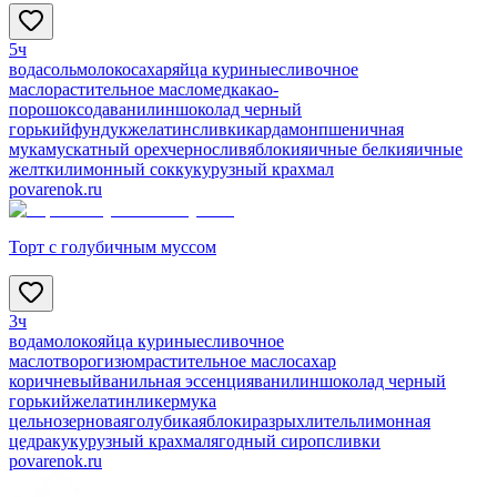
5ч
вода
соль
молоко
сахар
яйца куриные
сливочное
масло
растительное масло
мед
какао-
порошок
сода
ванилин
шоколад черный
горький
фундук
желатин
сливки
кардамон
пшеничная
мука
мускатный орех
чернослив
яблоки
яичные белки
яичные
желтки
лимонный сок
кукурузный крахмал
povarenok.ru
Торт с голубичным муссом
3ч
вода
молоко
яйца куриные
сливочное
масло
творог
изюм
растительное масло
сахар
коричневый
ванильная эссенция
ванилин
шоколад черный
горький
желатин
ликер
мука
цельнозерновая
голубика
яблоки
разрыхлитель
лимонная
цедра
кукурузный крахмал
ягодный сироп
сливки
povarenok.ru