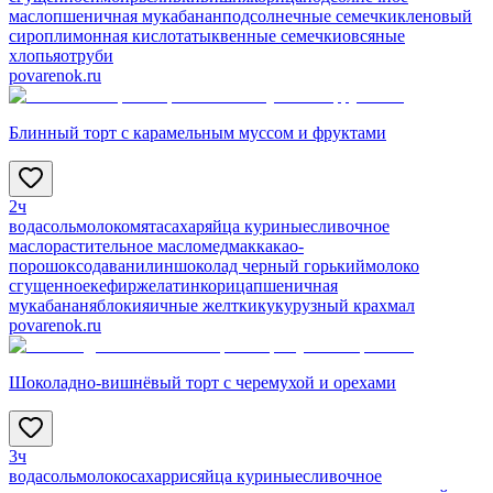
масло
пшеничная мука
банан
подсолнечные семечки
кленовый
сироп
лимонная кислота
тыквенные семечки
овсяные
хлопья
отруби
povarenok.ru
Блинный торт с карамельным муссом и фруктами
2ч
вода
соль
молоко
мята
сахар
яйца куриные
сливочное
масло
растительное масло
мед
мак
какао-
порошок
сода
ванилин
шоколад черный горький
молоко
сгущенное
кефир
желатин
корица
пшеничная
мука
банан
яблоки
яичные желтки
кукурузный крахмал
povarenok.ru
Шоколадно-вишнёвый торт с черемухой и орехами
3ч
вода
соль
молоко
сахар
рис
яйца куриные
сливочное