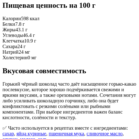
Пищевая ценность
на 100 г
Калории
598
ккал
Белки
7.8
г
Жиры
43.1
г
Углеводы
46.4
г
Клетчатка
10.9
г
Сахара
24
г
Натрий
24
мг
Холестерин
0
мг
Вкусовая совместимость
Горький чёрный шоколад часто даёт насыщенное горько-какао
послевкусие, которое хорошо подчёркивается свежими и
яркими вкусами, а также ореховыми нотами. Сочетания могут
либо усиливать шоколадную горчинку, либо она будет
конфликтовать с резкими солёными или рыбными
компонентами. При выборе ингредиентов важен баланс
кислотности, солёности и текстур.
✅ Часто используется в рецептах вместе с ингредиентами:
сахар
,
яйца куриные
,
пшеничная мука
,
сливочное масло
,