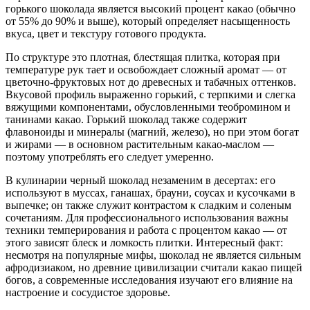
горького шоколада является высокий процент какао (обычно
от 55% до 90% и выше), который определяет насыщенность
вкуса, цвет и текстуру готового продукта.
По структуре это плотная, блестящая плитка, которая при
температуре рук тает и освобождает сложный аромат — от
цветочно-фруктовых нот до древесных и табачных оттенков.
Вкусовой профиль выраженно горький, с терпкими и слегка
вяжущими компонентами, обусловленными теобромином и
танинами какао. Горький шоколад также содержит
флавоноиды и минералы (магний, железо), но при этом богат
и жирами — в основном растительным какао-маслом —
поэтому употреблять его следует умеренно.
В кулинарии черный шоколад незаменим в десертах: его
используют в муссах, ганашах, брауни, соусах и кусочками в
выпечке; он также служит контрастом к сладким и соленым
сочетаниям. Для профессионального использования важны
техники темперирования и работа с процентом какао — от
этого зависят блеск и ломкость плитки. Интересный факт:
несмотря на популярные мифы, шоколад не является сильным
афродизиаком, но древние цивилизации считали какао пищей
богов, а современные исследования изучают его влияние на
настроение и сосудистое здоровье.