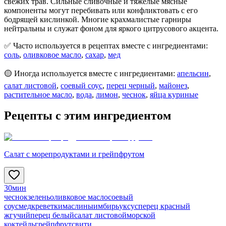
свежих трав. Сильные сливочные и тяжёлые мясные
компоненты могут перебивать или конфликтовать с его
бодрящей кислинкой. Многие крахмалистые гарниры
нейтральны и служат фоном для яркого цитрусового акцента.
✅ Часто используется в рецептах вместе с ингредиентами:
соль
,
оливковое масло
,
сахар
,
мед
🟡 Иногда используется вместе с ингредиентами:
апельсин
,
салат листовой
,
соевый соус
,
перец черный
,
майонез
,
растительное масло
,
вода
,
лимон
,
чеснок
,
яйца куриные
Рецепты с этим ингредиентом
Салат с морепродуктами и грейпфрутом
30мин
чеснок
зелень
оливковое масло
соевый
соус
мед
креветки
маслины
имбирь
уксус
перец красный
жгучий
перец белый
салат листовой
морской
коктейль
грейпфрут
свити