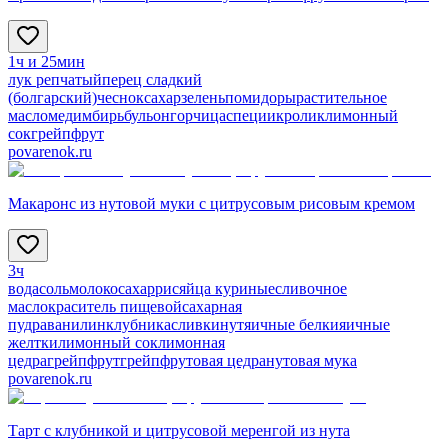
1ч и 25мин
лук репчатый
перец сладкий
(болгарский)
чеснок
сахар
зелень
помидоры
растительное
масло
мед
имбирь
бульон
горчица
специи
кролик
лимонный
сок
грейпфрут
povarenok.ru
Макаронс из нутовой муки с цитрусовым рисовым кремом
3ч
вода
соль
молоко
сахар
рис
яйца куриные
сливочное
масло
краситель пищевой
сахарная
пудра
ванилин
клубника
сливки
нут
яичные белки
яичные
желтки
лимонный сок
лимонная
цедра
грейпфрут
грейпфрутовая цедра
нутовая мука
povarenok.ru
Тарт с клубникой и цитрусовой меренгой из нута