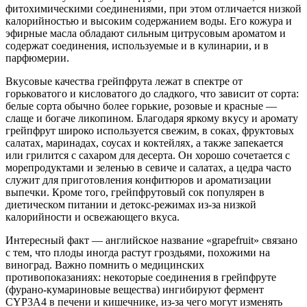
фитохимическими соединениями, при этом отличается низкой
калорийностью и высоким содержанием воды. Его кожура и
эфирные масла обладают сильным цитрусовым ароматом и
содержат соединения, используемые и в кулинарии, и в
парфюмерии.
Вкусовые качества грейпфрута лежат в спектре от
горьковатого и кисловатого до сладкого, что зависит от сорта:
белые сорта обычно более горькие, розовые и красные —
слаще и богаче ликопином. Благодаря яркому вкусу и аромату
грейпфрут широко используется свежим, в соках, фруктовых
салатах, маринадах, соусах и коктейлях, а также запекается
или грилится с сахаром для десерта. Он хорошо сочетается с
морепродуктами и зеленью в севиче и салатах, а цедра часто
служит для приготовления конфитюров и ароматизации
выпечки. Кроме того, грейпфрутовый сок популярен в
диетическом питании и детокс‑режимах из‑за низкой
калорийности и освежающего вкуса.
Интересный факт — английское название «grapefruit» связано
с тем, что плоды иногда растут гроздьями, похожими на
виноград. Важно помнить о медицинских
противопоказаниях: некоторые соединения в грейпфруте
(фурано‑кумариновые вещества) ингибируют фермент
CYP3A4 в печени и кишечнике, из‑за чего могут изменять