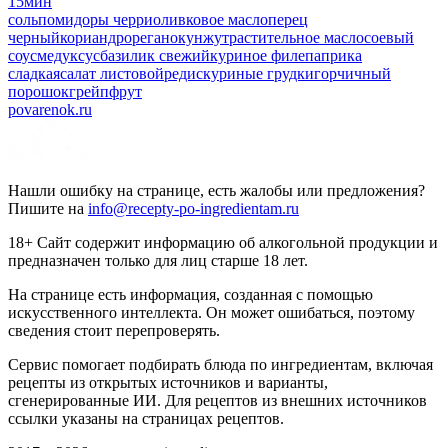
15мин
соль
помидоры черри
оливковое масло
перец
черный
кориандр
орегано
кунжут
растительное масло
соевый
соус
мед
уксус
базилик свежий
куриное филе
паприка
сладкая
салат листовой
редис
куриные грудки
горчичный
порошок
грейпфрут
povarenok.ru
Нашли ошибку на странице, есть жалобы или предложения?
Пишите на
info@recepty-po-ingredientam.ru
18+ Сайт содержит информацию об алкогольной продукции и
предназначен только для лиц старше 18 лет.
На странице есть информация, созданная с помощью
искусственного интеллекта. Он может ошибаться, поэтому
сведения стоит перепроверять.
Сервис помогает подбирать блюда по ингредиентам, включая
рецепты из открытых источников и варианты,
сгенерированные ИИ. Для рецептов из внешних источников
ссылки указаны на страницах рецептов.