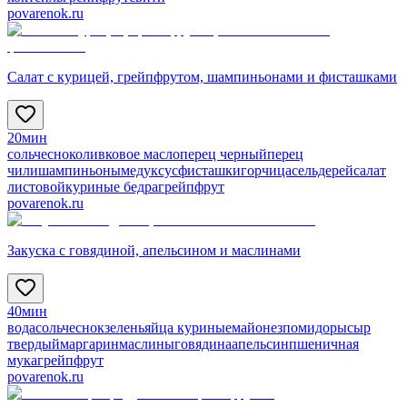
povarenok.ru
Салат с курицей, грейпфрутом, шампиньонами и фисташками
20мин
соль
чеснок
оливковое масло
перец черный
перец
чили
шампиньоны
мед
уксус
фисташки
горчица
сельдерей
салат
листовой
куриные бедра
грейпфрут
povarenok.ru
Закуска с говядиной, апельсином и маслинами
40мин
вода
соль
чеснок
зелень
яйца куриные
майонез
помидоры
сыр
твердый
маргарин
маслины
говядина
апельсин
пшеничная
мука
грейпфрут
povarenok.ru