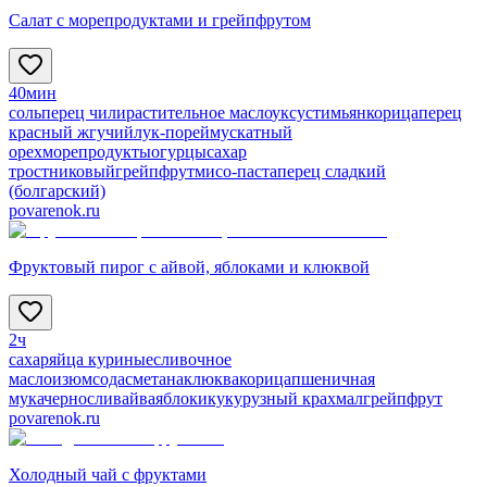
Салат с морепродуктами и грейпфрутом
40мин
соль
перец чили
растительное масло
уксус
тимьян
корица
перец
красный жгучий
лук-порей
мускатный
орех
морепродукты
огурцы
сахар
тростниковый
грейпфрут
мисо-паста
перец сладкий
(болгарский)
povarenok.ru
Фруктовый пирог с айвой, яблоками и клюквой
2ч
сахар
яйца куриные
сливочное
масло
изюм
сода
сметана
клюква
корица
пшеничная
мука
чернослив
айва
яблоки
кукурузный крахмал
грейпфрут
povarenok.ru
Холодный чай с фруктами