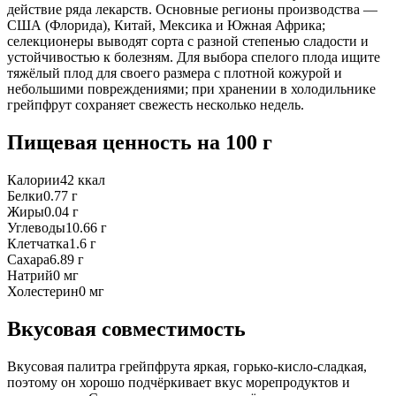
действие ряда лекарств. Основные регионы производства —
США (Флорида), Китай, Мексика и Южная Африка;
селекционеры выводят сорта с разной степенью сладости и
устойчивостью к болезням. Для выбора спелого плода ищите
тяжёлый плод для своего размера с плотной кожурой и
небольшими повреждениями; при хранении в холодильнике
грейпфрут сохраняет свежесть несколько недель.
Пищевая ценность
на 100 г
Калории
42
ккал
Белки
0.77
г
Жиры
0.04
г
Углеводы
10.66
г
Клетчатка
1.6
г
Сахара
6.89
г
Натрий
0
мг
Холестерин
0
мг
Вкусовая совместимость
Вкусовая палитра грейпфрута яркая, горько-кисло-сладкая,
поэтому он хорошо подчёркивает вкус морепродуктов и