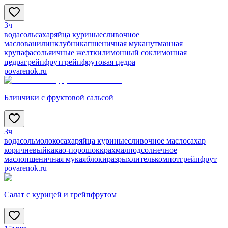
3ч
вода
соль
сахар
яйца куриные
сливочное
масло
ванилин
клубника
пшеничная мука
нут
манная
крупа
фасоль
яичные желтки
лимонный сок
лимонная
цедра
грейпфрут
грейпфрутовая цедра
povarenok.ru
Блинчики с фруктовой сальсой
3ч
вода
соль
молоко
сахар
яйца куриные
сливочное масло
сахар
коричневый
какао-порошок
крахмал
подсолнечное
масло
пшеничная мука
яблоки
разрыхлитель
компот
грейпфрут
povarenok.ru
Салат с курицей и грейпфрутом