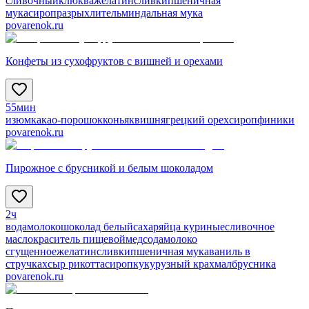
сливочный
клюква
желатин
сливки
пшеничная
мука
сироп
разрыхлитель
миндальная мука
povarenok.ru
Конфеты из сухофруктов с вишней и орехами
55мин
изюм
какао-порошок
коньяк
вишня
грецкий орех
сироп
финики
povarenok.ru
Пирожное с брусникой и белым шоколадом
2ч
вода
молоко
шоколад белый
сахар
яйца куриные
сливочное
масло
краситель пищевой
мед
сода
молоко
сгущенное
желатин
сливки
пшеничная мука
ваниль в
стручках
сыр рикотта
сироп
кукурузный крахмал
брусника
povarenok.ru