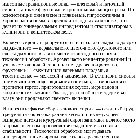
известные традиционные виды — кленовый и паточный
сиропы, а также фруктовые и тростниковые концентраты. По
консистенции они вязкие и глянцевые, гигроскопичны и
хорошо растворимы в горячих и холодных жидкостях, что
делает их универсальным ингредиентом и стабилизатором в
кулинарии и кондитерском деле.
Во вкусе сиропы варьируются от нейтрально-сладкого до ярко
выраженного — карамельного, цветочного, фруктового или
слегка дымного, в зависимости от исходного сырья и
технологии обработки. Аромат часто концентрированный и
узнаваем: кленовый сироп пахнет древесно-цветочно,
фруктовые — свежими или варёными плодами, а
тростниковые — мелассой и карамелью. В кулинарии сиропы
применяют для подслащивания напитков, глазирования и
пропитки тортов, приготовления соусов, маринадов и
кондитерских начинок; благодаря способности удерживать
влагу они продлевают свежесть выпечки.
Интересные факты: сбор кленового сиропа — сезонный труд,
требующий сбора сока ранней весной и последующей
выпарки; патока и кукурузный сироп занимают важное место
в промышленном производстве сладостей из‑за своей
стабильности. Технологии обработки могут давать
инвертированные сиропы, где сахароза расщеплена на