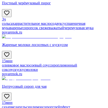
Постный черёмуховый пирог
3ч
соль
сахар
растительное масло
сода
уксус
пшеничная
мука
варенье
сироп
сок свежевыжатый
черемуховая мука
povarenok.ru
Жареные молоки лососевых с кускусом
15мин
оливковое масло
соевый соус
сироп
лимонный
сок
соус
кускус
молоки
povarenok.ru
Цитрусовый сироп для чая
15мин
сахар
мед
апельсин
лимон
сироп
грейпфрут