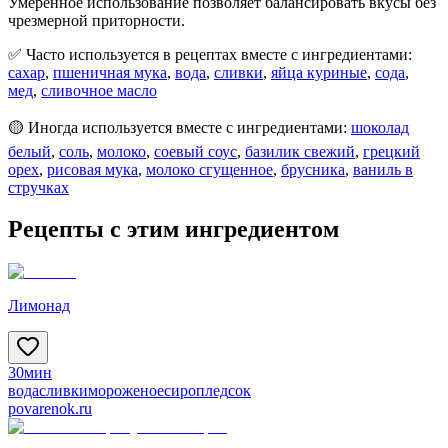
Умеренное использование позволяет балансировать вкусы без
чрезмерной приторности.
✅ Часто используется в рецептах вместе с ингредиентами:
сахар
,
пшеничная мука
,
вода
,
сливки
,
яйца куриные
,
сода
,
мед
,
сливочное масло
🟡 Иногда используется вместе с ингредиентами:
шоколад
белый
,
соль
,
молоко
,
соевый соус
,
базилик свежий
,
грецкий
орех
,
рисовая мука
,
молоко сгущенное
,
брусника
,
ваниль в
стручках
Рецепты с этим ингредиентом
Лимонад
30мин
вода
сливки
мороженое
сироп
лед
сок
povarenok.ru