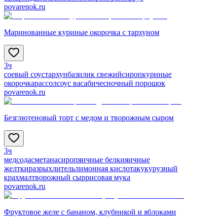
povarenok.ru
Маринованные куриные окорочка с тархуном
3ч
соевый соус
тархун
базилик свежий
сироп
куриные
окорочка
рассол
соус васаби
чесночный порошок
povarenok.ru
Безглютеновый торт с медом и творожным сыром
3ч
мед
сода
сметана
сироп
яичные белки
яичные
желтки
разрыхлитель
лимонная кислота
кукурузный
крахмал
творожный сыр
рисовая мука
povarenok.ru
Фруктовое желе с бананом, клубникой и яблоками