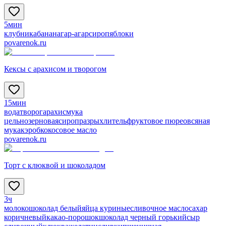
5мин
клубника
банан
агар-агар
сироп
яблоки
povarenok.ru
Кексы с арахисом и творогом
15мин
вода
творог
арахис
мука
цельнозерновая
сироп
разрыхлитель
фруктовое пюре
овсяная
мука
кэроб
кокосовое масло
povarenok.ru
Торт с клюквой и шоколадом
3ч
молоко
шоколад белый
яйца куриные
сливочное масло
сахар
коричневый
какао-порошок
шоколад черный горький
сыр