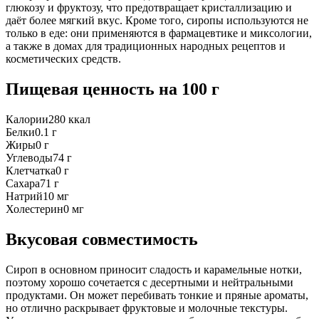
глюкозу и фруктозу, что предотвращает кристаллизацию и
даёт более мягкий вкус. Кроме того, сиропы используются не
только в еде: они применяются в фармацевтике и миксологии,
а также в домах для традиционных народных рецептов и
косметических средств.
Пищевая ценность
на 100 г
Калории
280
ккал
Белки
0.1
г
Жиры
0
г
Углеводы
74
г
Клетчатка
0
г
Сахара
71
г
Натрий
10
мг
Холестерин
0
мг
Вкусовая совместимость
Сироп в основном приносит сладость и карамельные нотки,
поэтому хорошо сочетается с десертными и нейтральными
продуктами. Он может перебивать тонкие и пряные ароматы,
но отлично раскрывает фруктовые и молочные текстуры.