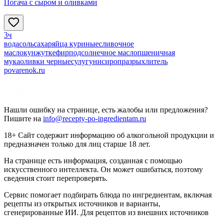
Погача с сыром и оливками
3ч
вода
соль
сахар
яйца куриные
сливочное
масло
кунжут
кефир
подсолнечное масло
пшеничная
мука
оливки черные
сулугуни
сироп
разрыхлитель
povarenok.ru
Нашли ошибку на странице, есть жалобы или предложения?
Пишите на
info@recepty-po-ingredientam.ru
18+ Сайт содержит информацию об алкогольной продукции и
предназначен только для лиц старше 18 лет.
На странице есть информация, созданная с помощью
искусственного интеллекта. Он может ошибаться, поэтому
сведения стоит перепроверять.
Сервис помогает подбирать блюда по ингредиентам, включая
рецепты из открытых источников и варианты,
сгенерированные ИИ. Для рецептов из внешних источников