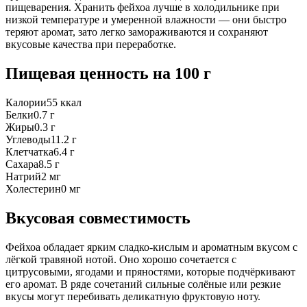
пищеварения. Хранить фейхоа лучше в холодильнике при
низкой температуре и умеренной влажности — они быстро
теряют аромат, зато легко замораживаются и сохраняют
вкусовые качества при переработке.
Пищевая ценность
на 100 г
Калории
55
ккал
Белки
0.7
г
Жиры
0.3
г
Углеводы
11.2
г
Клетчатка
6.4
г
Сахара
8.5
г
Натрий
2
мг
Холестерин
0
мг
Вкусовая совместимость
Фейхоа обладает ярким сладко-кислым и ароматным вкусом с
лёгкой травяной нотой. Оно хорошо сочетается с
цитрусовыми, ягодами и пряностями, которые подчёркивают
его аромат. В ряде сочетаний сильные солёные или резкие
вкусы могут перебивать деликатную фруктовую ноту.