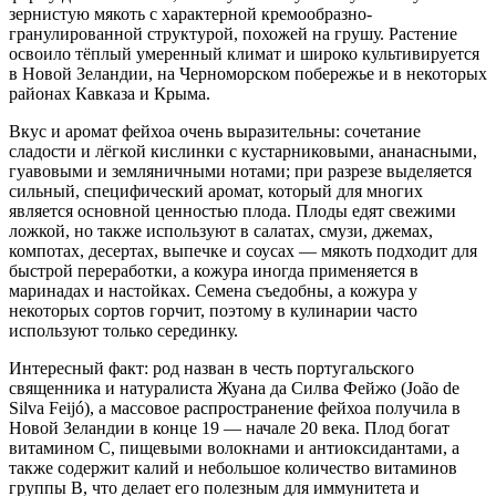
зернистую мякоть с характерной кремообразно-
гранулированной структурой, похожей на грушу. Растение
освоило тёплый умеренный климат и широко культивируется
в Новой Зеландии, на Черноморском побережье и в некоторых
районах Кавказа и Крыма.
Вкус и аромат фейхоа очень выразительны: сочетание
сладости и лёгкой кислинки с кустарниковыми, ананасными,
гуавовыми и земляничными нотами; при разрезе выделяется
сильный, специфический аромат, который для многих
является основной ценностью плода. Плоды едят свежими
ложкой, но также используют в салатах, смузи, джемах,
компотах, десертах, выпечке и соусах — мякоть подходит для
быстрой переработки, а кожура иногда применяется в
маринадах и настойках. Семена съедобны, а кожура у
некоторых сортов горчит, поэтому в кулинарии часто
используют только серединку.
Интересный факт: род назван в честь португальского
священника и натуралиста Жуана да Силва Фейжо (João de
Silva Feijó), а массовое распространение фейхоа получила в
Новой Зеландии в конце 19 — начале 20 века. Плод богат
витамином C, пищевыми волокнами и антиоксидантами, а
также содержит калий и небольшое количество витаминов
группы B, что делает его полезным для иммунитета и