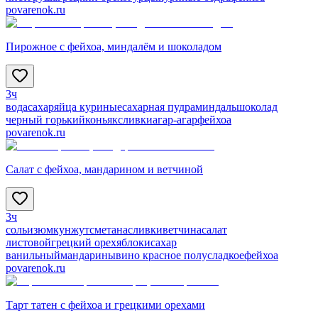
povarenok.ru
Пирожное с фейхоа, миндалём и шоколадом
3ч
вода
сахар
яйца куриные
сахарная пудра
миндаль
шоколад
черный горький
коньяк
сливки
агар-агар
фейхоа
povarenok.ru
Салат с фейхоа, мандарином и ветчиной
3ч
соль
изюм
кунжут
сметана
сливки
ветчина
салат
листовой
грецкий орех
яблоки
сахар
ванильный
мандарины
вино красное полусладкое
фейхоа
povarenok.ru
Тарт татен с фейхоа и грецкими орехами