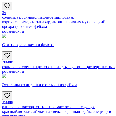
3ч
соль
яйца куриные
сливочное масло
сахар
коричневый
мед
сметана
кардамон
пшеничная мука
грецкий
орех
разрыхлитель
фейхоа
povarenok.ru
Салат с креветками и фейхоа
20мин
соль
чеснок
сметана
креветки
авокадо
уксус
горчица
специи
кешью
povarenok.ru
Эскалопы из индейки с сальсой из фейхоа
35мин
оливковое масло
растительное масло
соевый соус
лук
красный
авокадо
лайм
кинза свежая
горчица
индейка
специи
рис