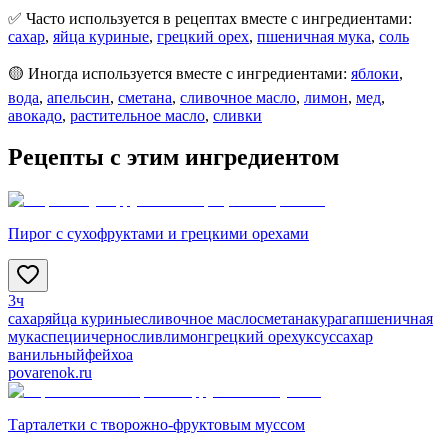
✅ Часто используется в рецептах вместе с ингредиентами:
сахар
,
яйца куриные
,
грецкий орех
,
пшеничная мука
,
соль
🟡 Иногда используется вместе с ингредиентами:
яблоки
,
вода
,
апельсин
,
сметана
,
сливочное масло
,
лимон
,
мед
,
авокадо
,
растительное масло
,
сливки
Рецепты с этим ингредиентом
Пирог с сухофруктами и грецкими орехами
3ч
сахар
яйца куриные
сливочное масло
сметана
курага
пшеничная
мука
специи
чернослив
лимон
грецкий орех
уксус
сахар
ванильный
фейхоа
povarenok.ru
Тарталетки с творожно-фруктовым муссом