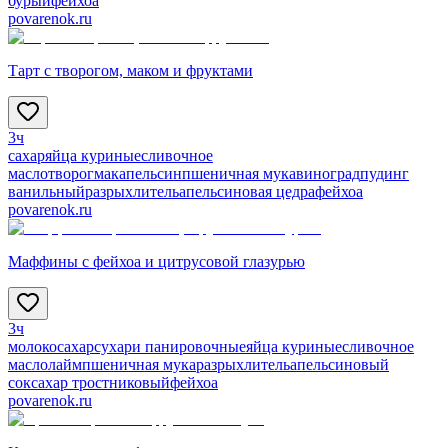
бурый
фейхоа
povarenok.ru
Тарт с творогом, маком и фруктами
3ч
сахар
яйца куриные
сливочное
масло
творог
мак
апельсин
пшеничная мука
виноград
пудинг
ванильный
разрыхлитель
апельсиновая цедра
фейхоа
povarenok.ru
Маффины с фейхоа и цитрусовой глазурью
3ч
молоко
сахар
сухари панировочные
яйца куриные
сливочное
масло
лайм
пшеничная мука
разрыхлитель
апельсиновый
сок
сахар тростниковый
фейхоа
povarenok.ru