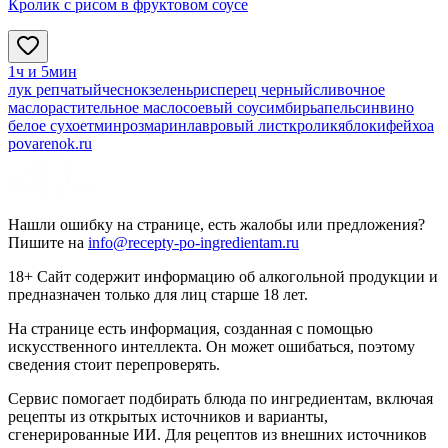
Кролик с рисом в фруктовом соусе
1ч и 5мин
лук репчатый
чеснок
зелень
рис
перец черный
сливочное
масло
растительное масло
соевый соус
имбирь
апельсин
вино
белое сухое
тмин
розмарин
лавровый лист
кролик
яблоки
фейхоа
povarenok.ru
Нашли ошибку на странице, есть жалобы или предложения?
Пишите на
info@recepty-po-ingredientam.ru
18+ Сайт содержит информацию об алкогольной продукции и
предназначен только для лиц старше 18 лет.
На странице есть информация, созданная с помощью
искусственного интеллекта. Он может ошибаться, поэтому
сведения стоит перепроверять.
Сервис помогает подбирать блюда по ингредиентам, включая
рецепты из открытых источников и варианты,
сгенерированные ИИ. Для рецептов из внешних источников