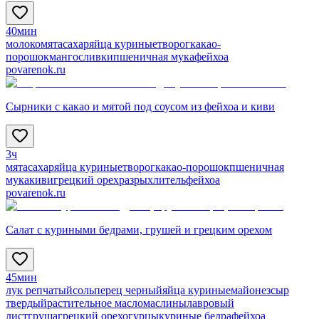
40мин
молоко
мята
сахар
яйца куриные
творог
какао-
порошок
манго
сливки
пшеничная мука
фейхоа
povarenok.ru
Сырники с какао и мятой под соусом из фейхоа и киви
3ч
мята
сахар
яйца куриные
творог
какао-порошок
пшеничная
мука
киви
грецкий орех
разрыхлитель
фейхоа
povarenok.ru
Салат с куриными бедрами, грушей и грецким орехом
45мин
лук репчатый
соль
перец черный
яйца куриные
майонез
сыр
твердый
растительное масло
маслины
лавровый
лист
груша
грецкий орех
огурцы
куриные бедра
фейхоа