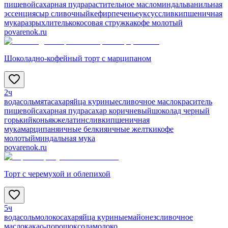
пищевой
сахарная пудра
растительное масло
миндаль
ванильная
эссенция
сыр сливочный
кефир
печенье
уксус
сливки
пшеничная
мука
разрыхлитель
кокосовая стружка
кофе молотый
povarenok.ru
Шоколадно-кофейный торт с марципаном
2ч
вода
соль
мята
сахар
яйца куриные
сливочное масло
краситель
пищевой
сахарная пудра
сахар коричневый
шоколад черный
горький
коньяк
желатин
сливки
пшеничная
мука
марципан
яичные белки
яичные желтки
кофе
молотый
миндальная мука
povarenok.ru
Торт с черемухой и облепихой
5ч
вода
соль
молоко
сахар
яйца куриные
майонез
сливочное
масло
какао-порошок
сода
молоко