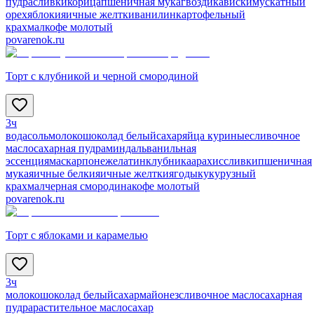
пудра
сливки
корица
пшеничная мука
гвоздика
виски
мускатный
орех
яблоки
яичные желтки
ванилин
картофельный
крахмал
кофе молотый
povarenok.ru
Торт с клубникой и черной смородиной
3ч
вода
соль
молоко
шоколад белый
сахар
яйца куриные
сливочное
масло
сахарная пудра
миндаль
ванильная
эссенция
маскарпоне
желатин
клубника
арахис
сливки
пшеничная
мука
яичные белки
яичные желтки
ягоды
кукурузный
крахмал
черная смородина
кофе молотый
povarenok.ru
Торт с яблоками и карамелью
3ч
молоко
шоколад белый
сахар
майонез
сливочное масло
сахарная
пудра
растительное масло
сахар