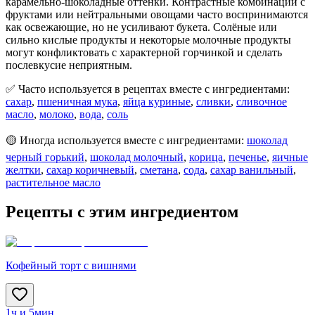
карамельно-шоколадные оттенки. Контрастные комбинации с
фруктами или нейтральными овощами часто воспринимаются
как освежающие, но не усиливают букета. Солёные или
сильно кислые продукты и некоторые молочные продукты
могут конфликтовать с характерной горчинкой и сделать
послевкусие неприятным.
✅ Часто используется в рецептах вместе с ингредиентами:
сахар
,
пшеничная мука
,
яйца куриные
,
сливки
,
сливочное
масло
,
молоко
,
вода
,
соль
🟡 Иногда используется вместе с ингредиентами:
шоколад
черный горький
,
шоколад молочный
,
корица
,
печенье
,
яичные
желтки
,
сахар коричневый
,
сметана
,
сода
,
сахар ванильный
,
растительное масло
Рецепты с этим ингредиентом
Кофейный торт с вишнями
1ч и 5мин