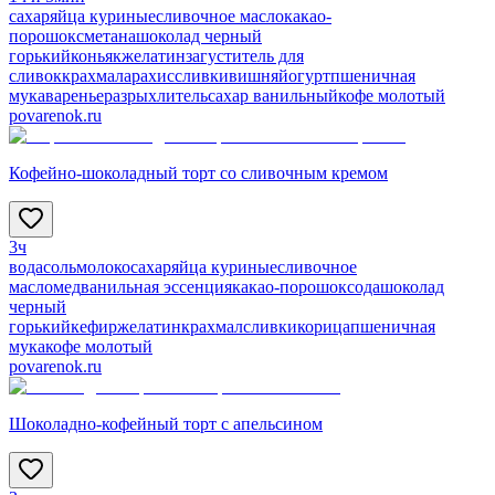
сахар
яйца куриные
сливочное масло
какао-
порошок
сметана
шоколад черный
горький
коньяк
желатин
загуститель для
сливок
крахмал
арахис
сливки
вишня
йогурт
пшеничная
мука
варенье
разрыхлитель
сахар ванильный
кофе молотый
povarenok.ru
Кофейно-шоколадный торт со сливочным кремом
3ч
вода
соль
молоко
сахар
яйца куриные
сливочное
масло
мед
ванильная эссенция
какао-порошок
сода
шоколад
черный
горький
кефир
желатин
крахмал
сливки
корица
пшеничная
мука
кофе молотый
povarenok.ru
Шоколадно-кофейный торт с апельсином