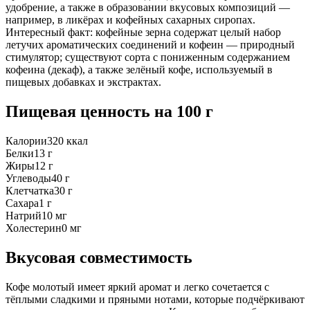
удобрение, а также в образовании вкусовых композиций —
например, в ликёрах и кофейных сахарных сиропах.
Интересный факт: кофейные зерна содержат целый набор
летучих ароматических соединений и кофеин — природный
стимулятор; существуют сорта с пониженным содержанием
кофеина (декаф), а также зелёный кофе, используемый в
пищевых добавках и экстрактах.
Пищевая ценность
на 100 г
Калории
320
ккал
Белки
13
г
Жиры
12
г
Углеводы
40
г
Клетчатка
30
г
Сахара
1
г
Натрий
10
мг
Холестерин
0
мг
Вкусовая совместимость
Кофе молотый имеет яркий аромат и легко сочетается с
тёплыми сладкими и пряными нотами, которые подчёркивают