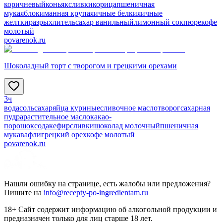
коричневый
коньяк
сливки
корица
пшеничная
мука
яблоки
манная крупа
яичные белки
яичные
желтки
разрыхлитель
сахар ванильный
лимонный сок
пюре
кофе
молотый
povarenok.ru
Шоколадный торт с творогом и грецкими орехами
3ч
вода
соль
сахар
яйца куриные
сливочное масло
творог
сахарная
пудра
растительное масло
какао-
порошок
сода
кефир
сливки
шоколад молочный
пшеничная
мука
вафли
грецкий орех
кофе молотый
povarenok.ru
Нашли ошибку на странице, есть жалобы или предложения?
Пишите на
info@recepty-po-ingredientam.ru
18+ Сайт содержит информацию об алкогольной продукции и
предназначен только для лиц старше 18 лет.