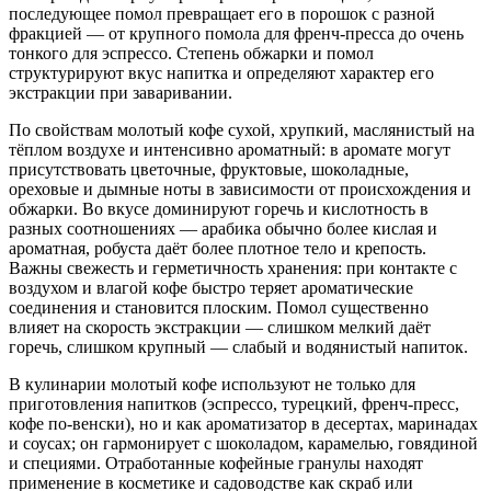
последующее помол превращает его в порошок с разной
фракцией — от крупного помола для френч-пресса до очень
тонкого для эспрессо. Степень обжарки и помол
структурируют вкус напитка и определяют характер его
экстракции при заваривании.
По свойствам молотый кофе сухой, хрупкий, маслянистый на
тёплом воздухе и интенсивно ароматный: в аромате могут
присутствовать цветочные, фруктовые, шоколадные,
ореховые и дымные ноты в зависимости от происхождения и
обжарки. Во вкусе доминируют горечь и кислотность в
разных соотношениях — арабика обычно более кислая и
ароматная, робуста даёт более плотное тело и крепость.
Важны свежесть и герметичность хранения: при контакте с
воздухом и влагой кофе быстро теряет ароматические
соединения и становится плоским. Помол существенно
влияет на скорость экстракции — слишком мелкий даёт
горечь, слишком крупный — слабый и водянистый напиток.
В кулинарии молотый кофе используют не только для
приготовления напитков (эспрессо, турецкий, френч-пресс,
кофе по-венски), но и как ароматизатор в десертах, маринадах
и соусах; он гармонирует с шоколадом, карамелью, говядиной
и специями. Отработанные кофейные гранулы находят
применение в косметике и садоводстве как скраб или