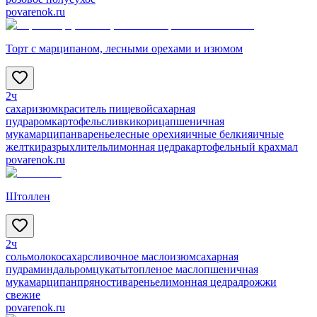
povarenok.ru
Торт с марципаном, лесными орехами и изюмом
2ч
сахар
изюм
краситель пищевой
сахарная
пудра
ром
картофель
сливки
корица
пшеничная
мука
марципан
варенье
лесные орехи
яичные белки
яичные
желтки
разрыхлитель
лимонная цедра
картофельный крахмал
povarenok.ru
Штоллен
2ч
соль
молоко
сахар
сливочное масло
изюм
сахарная
пудра
миндаль
ром
цукаты
топленое масло
пшеничная
мука
марципан
пряности
варенье
лимонная цедра
дрожжи
свежие
povarenok.ru