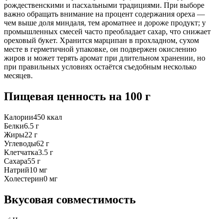
рождественскими и пасхальными традициями. При выборе
важно обращать внимание на процент содержания ореха —
чем выше доля миндаля, тем ароматнее и дороже продукт; у
промышленных смесей часто преобладает сахар, что снижает
ореховый букет. Хранится марципан в прохладном, сухом
месте в герметичной упаковке, он подвержен окислению
жиров и может терять аромат при длительном хранении, но
при правильных условиях остаётся съедобным несколько
месяцев.
Пищевая ценность
на 100 г
Калории
450
ккал
Белки
6.5
г
Жиры
22
г
Углеводы
62
г
Клетчатка
3.5
г
Сахара
55
г
Натрий
10
мг
Холестерин
0
мг
Вкусовая совместимость