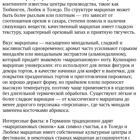
континенте известны центры производства, такие как
Тюбинген, Любек и Толедо. По структуре марципан может
быть более рыхлым или плотным — это зависит от
соотношения орехов и сахара, степени помола и наличия
связующих веществ; качественный марципан имеет гладкую
текстуру, характерный ореховый запах и приятную тягучесть.
Вкус марципана — насыщенно миндальный, сладкий и
маслянистый одновременно; аромат часто усиливают горьким
миндалём или миндальным экстрактом (альмондалином),
который придаёт знакомую «марципановую» ноту. Кулинарно
марципан универсален: его используют для лепки фигурок и
декора тортов, в качестве начинки для конфет и выпечки, для
покрытия праздничных тортов и приготовления пирожных;
он хорошо держит форму, но приёмлем плохо переносит
высокую температуру, поэтому чаще применяется в изделиях
без длительной термической обработки. Существуют лёгкие и
более сладкие вариации — от классического марципана до
менее дорогого персонажа «персипана», где часть миндаля
заменена косточками абрикоса.
Интересные факты: в Германии традиционно дарят
«марципановых свинок» как символ счастья, а в Толедо и
Любеке марципан имеет собственные культурные центры и
фестивали; в некоторых странах марципан ассоциируется с