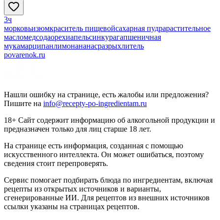
3ч
морковь
изюм
краситель пищевой
сахарная пудра
растительное
масло
мед
сода
орехи
апельсин
курага
пшеничная
мука
марципан
лимон
ананас
разрыхлитель
povarenok.ru
Нашли ошибку на странице, есть жалобы или предложения?
Пишите на
info@recepty-po-ingredientam.ru
18+ Сайт содержит информацию об алкогольной продукции и
предназначен только для лиц старше 18 лет.
На странице есть информация, созданная с помощью
искусственного интеллекта. Он может ошибаться, поэтому
сведения стоит перепроверять.
Сервис помогает подбирать блюда по ингредиентам, включая
рецепты из открытых источников и варианты,
сгенерированные ИИ. Для рецептов из внешних источников
ссылки указаны на страницах рецептов.