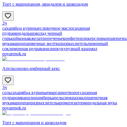
Торт с марципаном, миндалем и шоколадом
2ч
сахар
яйца куриные
сливочное масло
сахарная
пудра
миндаль
шоколад черный
горький
коньяк
желатин
печенье
конфитюр
ликер
сливки
пшеничн
мука
марципан
яичные желтки
разрыхлитель
лимонный
сок
лимонная цедра
ванилин
кукурузный крахмал
povarenok.ru
Апельсиново-имбирный кекс
3ч
соль
сахар
яйца куриные
маргарин
творог
сахарная
пудра
ром
ванилин
имбирь
апельсин
крахмал
пшеничная
мука
марципан
разрыхлитель
ароматизатор
миндальная мука
povarenok.ru
Торт с марципаном и шоколадом