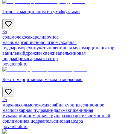
Пирог с марципаном и сухофруктами
3ч
соль
молоко
сахар
сливочное
масло
маргарин
творог
изюм
сахарная
пудра
ром
орехи
цукаты
пшеничная мука
марципан
сахар
ванильный
дрожжи свежие
апельсиновая
цедра
абрикос
ароматизатор
povarenok.ru
Кекс с марципаном, маком и морковью
2ч
морковь
соль
молоко
сахар
яйца куриные
сливочное
масло
сахарная пудра
миндаль
мак
пшеничная
мука
марципан
манная крупа
разрыхлитель
лимонный
сок
лимонная цедра
апельсиновая цедра
povarenok.ru