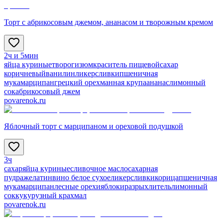
Торт с абрикосовым джемом, ананасом и творожным кремом
2ч и 5мин
яйца куриные
творог
изюм
краситель пищевой
сахар
коричневый
ванилин
ликер
сливки
пшеничная
мука
марципан
грецкий орех
манная крупа
ананас
лимонный
сок
абрикосовый джем
povarenok.ru
Яблочный торт с марципаном и ореховой подушкой
3ч
сахар
яйца куриные
сливочное масло
сахарная
пудра
желатин
вино белое сухое
ликер
сливки
корица
пшеничная
мука
марципан
лесные орехи
яблоки
разрыхлитель
лимонный
сок
кукурузный крахмал
povarenok.ru