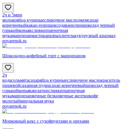
2ч и 5мин
молоко
яйца куриные
сливочное масло
джем
сахар
коричневый
какао-порошок
сода
ванилин
шоколад черный
горький
коньяк
сливки
пшеничная
мука
марципан
мастика
разрыхлитель
кукурузный крахмал
povarenok.ru
Шоколадно-кофейный торт с марципаном
2ч
вода
соль
мята
сахар
яйца куриные
сливочное масло
краситель
пищевой
сахарная пудра
сахар коричневый
шоколад черный
горький
коньяк
желатин
сливки
пшеничная
мука
марципан
яичные белки
яичные желтки
кофе
молотый
миндальная мука
povarenok.ru
Морковный кекс с сухофруктами и орехами