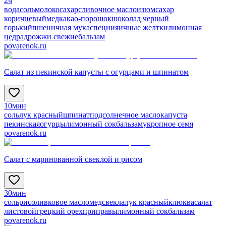
2ч
вода
соль
молоко
сахар
сливочное масло
изюм
сахар
коричневый
мед
какао-порошок
шоколад черный
горький
пшеничная мука
специи
яичные желтки
лимонная
цедра
дрожжи свежие
бальзам
povarenok.ru
Салат из пекинской капусты с огурцами и шпинатом
10мин
соль
лук красный
шпинат
подсолнечное масло
капуста
пекинская
огурцы
лимонный сок
бальзам
укропное семя
povarenok.ru
Салат с маринованной свеклой и рисом
30мин
соль
рис
оливковое масло
мед
свекла
лук красный
клюква
салат
листовой
грецкий орех
приправы
лимонный сок
бальзам
povarenok.ru