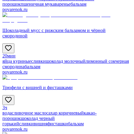
порошок
пшеничная мука
варенье
бальзам
povarenok.ru
Шоколадный мусс с рижским бальзамом и чёрной
смородиной
20мин
яйца куриные
сливки
шоколад молочный
лимонный сок
черная
смородина
бальзам
povarenok.ru
Трюфели с вишней и фисташками
3ч
вода
сливочное масло
сахар коричневый
какао-
порошок
шоколад черный
горький
сливки
вишня
фисташки
бальзам
povarenok.ru