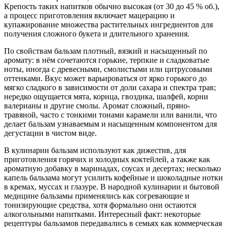
Крепость таких напитков обычно высокая (от 30 до 45 % об.),
а процесс приготовления включает мацерацию и
купажирование множества растительных ингредиентов для
получения сложного букета и длительного хранения.
По свойствам бальзам плотный, вязкий и насыщенный по
аромату: в нём сочетаются горькие, терпкие и сладковатые
ноты, иногда с древесными, смолистыми или цитрусовыми
оттенками. Вкус может варьироваться от ярко горького до
мягко сладкого в зависимости от доли сахара и спектра трав;
нередко ощущается мята, корица, гвоздика, шалфей, корни
валерианы и другие смолы. Аромат сложный, пряно-
травяной, часто с тонкими тонами карамели или ванили, что
делает бальзам узнаваемым и насыщенным компонентом для
дегустации в чистом виде.
В кулинарии бальзам используют как дижестив, для
приготовления горячих и холодных коктейлей, а также как
ароматную добавку в маринадах, соусах и десертах; несколько
капель бальзама могут усилить кофейные и шоколадные нотки
в кремах, муссах и глазуре. В народной кулинарии и бытовой
медицине бальзамы применялись как согревающие и
тонизирующие средства, хотя формально они остаются
алкогольными напитками. Интересный факт: некоторые
рецептуры бальзамов передавались в семьях как коммерческая