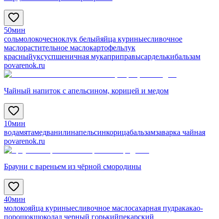
50мин
соль
молоко
чеснок
лук белый
яйца куриные
сливочное
масло
растительное масло
картофель
лук
красный
уксус
пшеничная мука
приправы
сардельки
бальзам
povarenok.ru
Чайный напиток с апельсином, корицей и медом
10мин
вода
мята
мед
ванилин
апельсин
корица
бальзам
заварка чайная
povarenok.ru
Брауни с вареньем из чёрной смородины
40мин
молоко
яйца куриные
сливочное масло
сахарная пудра
какао-
порошок
шоколад черный горький
пекарский