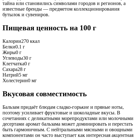
тайна или становились символами городов и регионов, а
известные бренды — предметом коллекционирования
бутылок и сувениров.
Пищевая ценность
на 100 г
Калории
270
ккал
Белки
0.1
г
Жиры
0
г
Углеводы
30
г
Клетчатка
0
г
Сахара
28
г
Натрий
5
мг
Холестерин
0
мг
Вкусовая совместимость
Бальзам придаёт блюдам сладко-горькие и пряные ноты,
поэтому усиливает фруктовые и шоколадные вкусы. В
сочетаниях с деликатными морепродуктами или молочными
десертами аромат бальзама может доминировать и перестать
быть гармоничным. С нейтральными мясными и овощными
компонентами он часто выступает как интересная акцентная