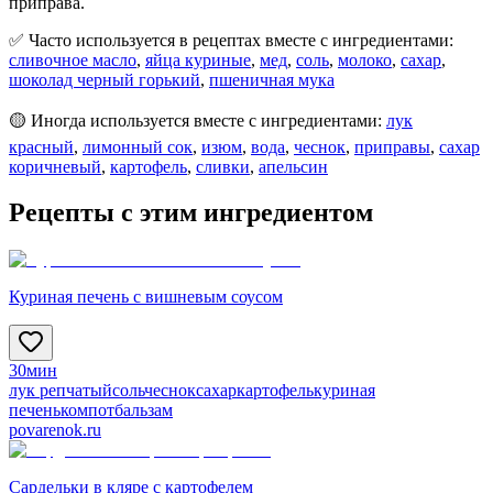
приправа.
✅ Часто используется в рецептах вместе с ингредиентами:
сливочное масло
,
яйца куриные
,
мед
,
соль
,
молоко
,
сахар
,
шоколад черный горький
,
пшеничная мука
🟡 Иногда используется вместе с ингредиентами:
лук
красный
,
лимонный сок
,
изюм
,
вода
,
чеснок
,
приправы
,
сахар
коричневый
,
картофель
,
сливки
,
апельсин
Рецепты с этим ингредиентом
Куриная печень с вишневым соусом
30мин
лук репчатый
соль
чеснок
сахар
картофель
куриная
печень
компот
бальзам
povarenok.ru
Сардельки в кляре с картофелем