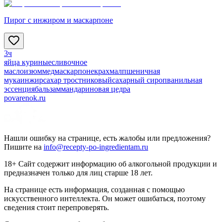
Пирог с инжиром и маскарпоне
3ч
яйца куриные
сливочное
масло
изюм
мед
маскарпоне
крахмал
пшеничная
мука
инжир
сахар тростниковый
сахарный сироп
ванильная
эссенция
бальзам
мандариновая цедра
povarenok.ru
Нашли ошибку на странице, есть жалобы или предложения?
Пишите на
info@recepty-po-ingredientam.ru
18+ Сайт содержит информацию об алкогольной продукции и
предназначен только для лиц старше 18 лет.
На странице есть информация, созданная с помощью
искусственного интеллекта. Он может ошибаться, поэтому
сведения стоит перепроверять.