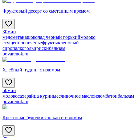
Фруктовый десерт со сметанным кремом
30мин
мед
сметана
шоколад черный горький
молоко
сгущенное
печенье
фрукты
кленовый
сироп
алкоголь
ириски
бальзам
povarenok.ru
Хлебный пудинг с изюмом
50мин
молоко
сахар
яйца куриные
сливочное масло
изюм
батон
бальзам
povarenok.ru
Крестовые булочки с какао и изюмом