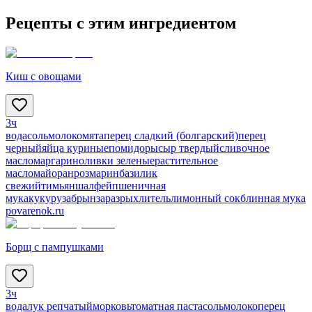
Рецепты с этим ингредиентом
Киш с овощами
3ч
вода
соль
молоко
мята
перец сладкий (болгарский)
перец
черный
яйца куриные
помидоры
сыр твердый
сливочное
масло
маргарин
оливки зеленые
растительное
масло
майоран
розмарин
базилик
свежий
тимьян
шалфей
пшеничная
мука
кукуруза
брынза
разрыхлитель
лимонный сок
блинная мука
povarenok.ru
Борщ с пампушками
3ч
вода
лук репчатый
морковь
томатная паста
соль
молоко
перец