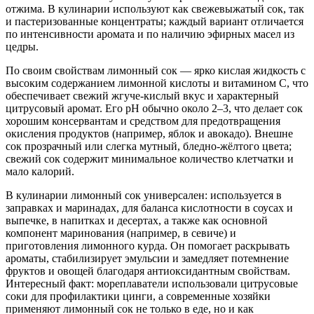
отжима. В кулинарии используют как свежевыжатый сок, так
и пастеризованные концентраты; каждый вариант отличается
по интенсивности аромата и по наличию эфирных масел из
цедры.
По своим свойствам лимонный сок — ярко кислая жидкость с
высоким содержанием лимонной кислоты и витамином C, что
обеспечивает свежий жгуче-кислый вкус и характерный
цитрусовый аромат. Его pH обычно около 2–3, что делает сок
хорошим консервантам и средством для предотвращения
окисления продуктов (например, яблок и авокадо). Внешне
сок прозрачный или слегка мутный, бледно-жёлтого цвета;
свежий сок содержит минимальное количество клетчатки и
мало калорий.
В кулинарии лимонный сок универсален: используется в
заправках и маринадах, для баланса кислотности в соусах и
выпечке, в напитках и десертах, а также как основной
компонент маринования (например, в севиче) и
приготовления лимонного курда. Он помогает раскрывать
ароматы, стабилизирует эмульсии и замедляет потемнение
фруктов и овощей благодаря антиоксидантным свойствам.
Интересный факт: мореплаватели использовали цитрусовые
соки для профилактики цинги, а современные хозяйки
применяют лимонный сок не только в еде, но и как