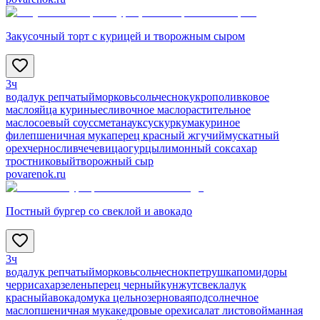
Закусочный торт с курицей и творожным сыром
3ч
вода
лук репчатый
морковь
соль
чеснок
укроп
оливковое
масло
яйца куриные
сливочное масло
растительное
масло
соевый соус
сметана
уксус
куркума
куриное
филе
пшеничная мука
перец красный жгучий
мускатный
орех
чернослив
чечевица
огурцы
лимонный сок
сахар
тростниковый
творожный сыр
povarenok.ru
Постный бургер со свеклой и авокадо
3ч
вода
лук репчатый
морковь
соль
чеснок
петрушка
помидоры
черри
сахар
зелень
перец черный
кунжут
свекла
лук
красный
авокадо
мука цельнозерновая
подсолнечное
масло
пшеничная мука
кедровые орехи
салат листовой
манная