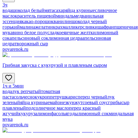
3ч
вода
шоколад белый
мята
сахар
яйца куриные
сливочное
масло
краситель пищевой
миндаль
мед
ванильная
эссенция
какао-порошок
ванилин
шоколад черный
горький
малина
желатин
крахмал
ликер
сливки
шафран
пшеничная
мука
вино белое полусладкое
яичные желтки
лимонный
сок
апельсиновый сок
лимонная цедра
апельсиновая
цедра
творожный сыр
povarenok.ru
Грибная закуска с кукурузой и плавленым сыром
1ч и 5мин
вода
лук репчатый
томатная
паста
соль
чеснок
укроп
петрушка
рис
перец черный
лук
зеленый
яйца куриные
майонез
кунжут
соевый соус
грибы
сыр
плавленый
подсолнечное масло
перец красный
жгучий
кукуруза
лимон
фасоль
ягоды
лимонный сок
миндальная
мука
povarenok.ru