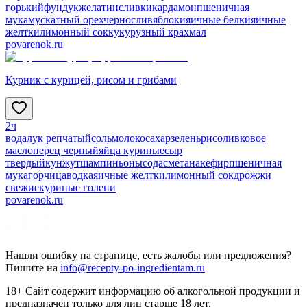
горький
фундук
желатин
сливки
кардамон
пшеничная
мука
мускатный орех
чернослив
яблоки
яичные белки
яичные
желтки
лимонный сок
кукурузный крахмал
povarenok.ru
Курник с курицей, рисом и грибами
2ч
вода
лук репчатый
соль
молоко
сахар
зелень
рис
оливковое
масло
перец черный
яйца куриные
сыр
твердый
кунжут
шампиньоны
сода
сметана
кефир
пшеничная
мука
горчица
водка
яичные желтки
лимонный сок
дрожжи
свежие
куриные голени
povarenok.ru
Нашли ошибку на странице, есть жалобы или предложения?
Пишите на
info@recepty-po-ingredientam.ru
18+ Сайт содержит информацию об алкогольной продукции и
предназначен только для лиц старше 18 лет.