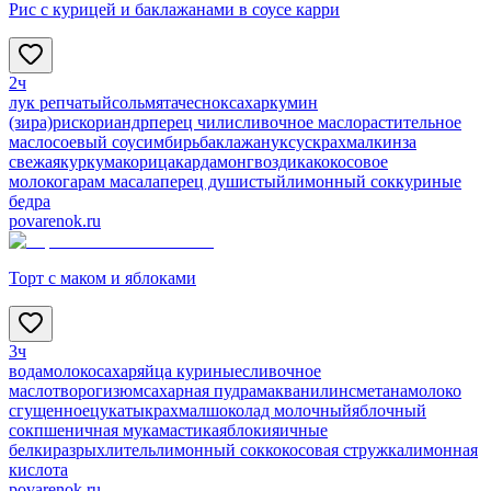
Рис с курицей и баклажанами в соусе карри
2ч
лук репчатый
соль
мята
чеснок
сахар
кумин
(зира)
рис
кориандр
перец чили
сливочное масло
растительное
масло
соевый соус
имбирь
баклажан
уксус
крахмал
кинза
свежая
куркума
корица
кардамон
гвоздика
кокосовое
молоко
гарам масала
перец душистый
лимонный сок
куриные
бедра
povarenok.ru
Торт с маком и яблоками
3ч
вода
молоко
сахар
яйца куриные
сливочное
масло
творог
изюм
сахарная пудра
мак
ванилин
сметана
молоко
сгущенное
цукаты
крахмал
шоколад молочный
яблочный
сок
пшеничная мука
мастика
яблоки
яичные
белки
разрыхлитель
лимонный сок
кокосовая стружка
лимонная
кислота
povarenok.ru