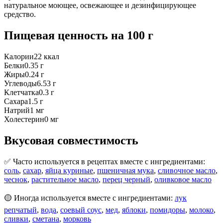
натуральное моющее, освежающее и дезинфицирующее
средство.
Пищевая ценность
на 100 г
Калории
22
ккал
Белки
0.35
г
Жиры
0.24
г
Углеводы
6.53
г
Клетчатка
0.3
г
Сахара
1.5
г
Натрий
1
мг
Холестерин
0
мг
Вкусовая совместимость
✅ Часто используется в рецептах вместе с ингредиентами:
соль
,
сахар
,
яйца куриные
,
пшеничная мука
,
сливочное масло
,
чеснок
,
растительное масло
,
перец черный
,
оливковое масло
🟡 Иногда используется вместе с ингредиентами:
лук
репчатый
,
вода
,
соевый соус
,
мед
,
яблоки
,
помидоры
,
молоко
,
сливки
,
сметана
,
морковь