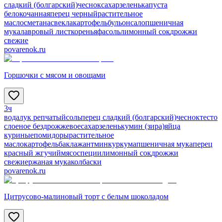
сладкий (болгарский)
чеснок
сахар
зелень
капуста
белокочанная
перец черный
растительное
масло
сметана
свекла
картофель
бульон
сало
пшеничная
мука
лавровый лист
коренья
фасоль
лимонный сок
дрожжи
свежие
povarenok.ru
Горшочки с мясом и овощами
3ч
вода
лук репчатый
соль
перец сладкий (болгарский)
чеснок
тесто
слоеное бездрожжевое
сахар
зелень
кумин (зира)
яйца
куриные
помидоры
растительное
масло
картофель
баклажан
тмин
куркума
пшеничная мука
перец
красный жгучий
мясо
специи
лимонный сок
дрожжи
свежие
ржаная мука
колбаски
povarenok.ru
Цитрусово-малиновый торт с белым шоколадом