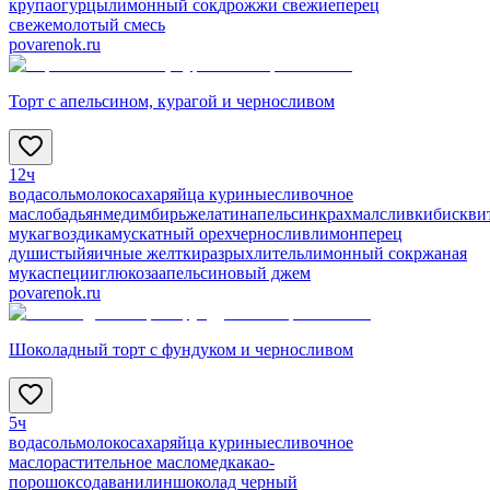
крупа
огурцы
лимонный сок
дрожжи свежие
перец
свежемолотый смесь
povarenok.ru
Торт с апельсином, курагой и черносливом
12ч
вода
соль
молоко
сахар
яйца куриные
сливочное
масло
бадьян
мед
имбирь
желатин
апельсин
крахмал
сливки
бискви
мука
гвоздика
мускатный орех
чернослив
лимон
перец
душистый
яичные желтки
разрыхлитель
лимонный сок
ржаная
мука
специи
глюкоза
апельсиновый джем
povarenok.ru
Шоколадный торт с фундуком и черносливом
5ч
вода
соль
молоко
сахар
яйца куриные
сливочное
масло
растительное масло
мед
какао-
порошок
сода
ванилин
шоколад черный