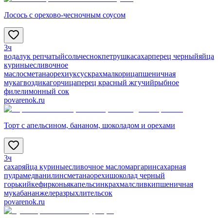
Лосось с орехово-чесночным соусом
3ч
вода
лук репчатый
соль
чеснок
петрушка
сахар
перец черный
яйца
куриные
сливочное
масло
сметана
орехи
уксус
крахмал
корица
пшеничная
мука
гвоздика
горчица
перец красный жгучий
рыбное
филе
лимонный сок
povarenok.ru
Торт с апельсином, бананом, шоколадом и орехами
3ч
сахар
яйца куриные
сливочное масло
маргарин
сахарная
пудра
мед
ванилин
сметана
орехи
шоколад черный
горький
кефир
коньяк
апельсин
крахмал
сливки
пшеничная
мука
банан
желе
разрыхлитель
сок
povarenok.ru