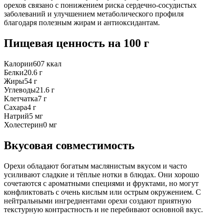
орехов связано с понижением риска сердечно-сосудистых
заболеваний и улучшением метаболического профиля
благодаря полезным жирам и антиоксидантам.
Пищевая ценность
на 100 г
Калории
607
ккал
Белки
20.6
г
Жиры
54
г
Углеводы
21.6
г
Клетчатка
7
г
Сахара
4
г
Натрий
5
мг
Холестерин
0
мг
Вкусовая совместимость
Орехи обладают богатым маслянистым вкусом и часто
усиливают сладкие и тёплые нотки в блюдах. Они хорошо
сочетаются с ароматными специями и фруктами, но могут
конфликтовать с очень кислым или острым окружением. С
нейтральными ингредиентами орехи создают приятную
текстурную контрастность и не перебивают основной вкус.