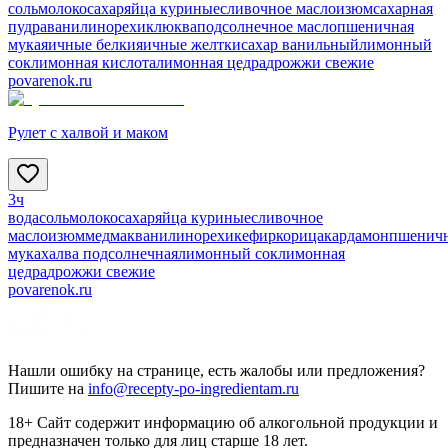
соль
молоко
сахар
яйца куриные
сливочное масло
изюм
сахарная
пудра
ванилин
орехи
клюква
подсолнечное масло
пшеничная
мука
яичные белки
яичные желтки
сахар ванильный
лимонный
сок
лимонная кислота
лимонная цедра
дрожжи свежие
povarenok.ru
Рулет с халвой и маком
3ч
вода
соль
молоко
сахар
яйца куриные
сливочное
масло
изюм
мед
мак
ванилин
орехи
кефир
корица
кардамон
пшенич
мука
халва подсолнечная
лимонный сок
лимонная
цедра
дрожжи свежие
povarenok.ru
Нашли ошибку на странице, есть жалобы или предложения?
Пишите на
info@recepty-po-ingredientam.ru
18+ Сайт содержит информацию об алкогольной продукции и
предназначен только для лиц старше 18 лет.