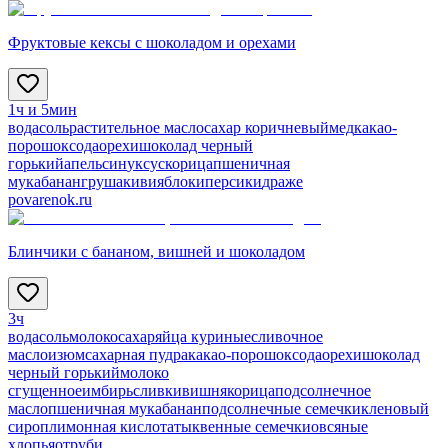
Фруктовые кексы с шоколадом и орехами
1ч и 5мин
вода
соль
растительное масло
сахар коричневый
мед
какао-
порошок
сода
орехи
шоколад черный
горький
апельсин
уксус
корица
пшеничная
мука
банан
груша
киви
яблоки
персики
драже
povarenok.ru
Блинчики с бананом, вишней и шоколадом
3ч
вода
соль
молоко
сахар
яйца куриные
сливочное
масло
изюм
сахарная пудра
какао-порошок
сода
орехи
шоколад
черный горький
молоко
сгущенное
имбирь
сливки
вишня
корица
подсолнечное
масло
пшеничная мука
банан
подсолнечные семечки
кленовый
сироп
лимонная кислота
тыквенные семечки
овсяные
хлопья
отруби