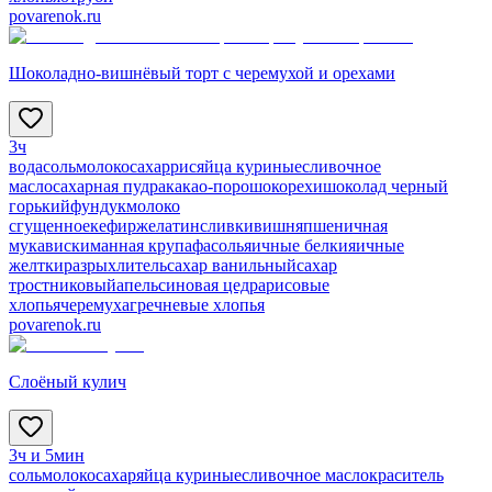
povarenok.ru
Шоколадно-вишнёвый торт с черемухой и орехами
3ч
вода
соль
молоко
сахар
рис
яйца куриные
сливочное
масло
сахарная пудра
какао-порошок
орехи
шоколад черный
горький
фундук
молоко
сгущенное
кефир
желатин
сливки
вишня
пшеничная
мука
виски
манная крупа
фасоль
яичные белки
яичные
желтки
разрыхлитель
сахар ванильный
сахар
тростниковый
апельсиновая цедра
рисовые
хлопья
черемуха
гречневые хлопья
povarenok.ru
Слоёный кулич
3ч и 5мин
соль
молоко
сахар
яйца куриные
сливочное масло
краситель