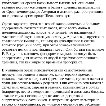
употребления орехов насчитывает тысячи лет: они были
важным источником жиров и белка у древних цивилизаций
от Средиземноморья до Америки и активно распространялись
по торговым путям вроде Шелкового пути.
Орехи характеризуются высокой калорийностью и большим
содержанием растительных масел, чаще всего моно- и
полиненасыщенных жиров, что придаёт им насыщенный,
маслянистый вкус и плотную текстуру. Аромат варьируется от
сладковатого (миндаль, кешью) до ярко-пряного и слегка
горького (грецкий орех), при этом обжарка усиливает
ореховые нотки и подчёркивает хруст. Они богаты витамином
E, B-группы, магнием, фосфором и медью, но могут быть
аллергенами для некоторых людей и требуют осторожного
хранения, так как жиры со временем прогоркают.
В кулинарии орехи используются как самостоятельный
перекус, ингредиент в выпечке, кондитерских кремах и
салатах, а также в виде паст (ореховое масло, нутовая паста) и
муки для безглютеновых рецептов. Они отлично сочетаются с
фруктами, мёдом, сырами и зеленью, применяются в соусах
(например, песто с кедровыми орешками) и азиатских блюдах,
а также служат основой для веганских десертов и
энергетических батончиков. Интересный факт: несмотря на
высокую калорийность, регулярное умеренное потребление