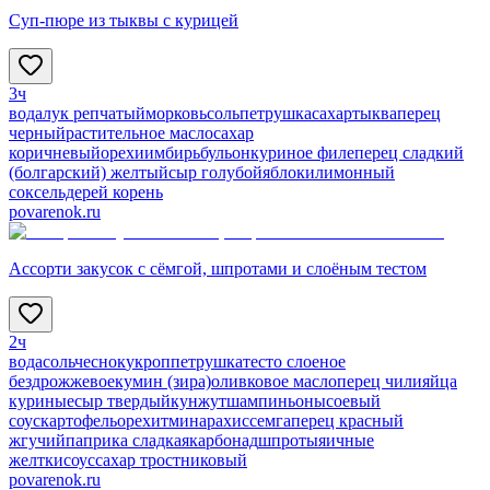
Суп-пюре из тыквы с курицей
3ч
вода
лук репчатый
морковь
соль
петрушка
сахар
тыква
перец
черный
растительное масло
сахар
коричневый
орехи
имбирь
бульон
куриное филе
перец сладкий
(болгарский) желтый
сыр голубой
яблоки
лимонный
сок
сельдерей корень
povarenok.ru
Ассорти закусок с сёмгой, шпротами и слоёным тестом
2ч
вода
соль
чеснок
укроп
петрушка
тесто слоеное
бездрожжевое
кумин (зира)
оливковое масло
перец чили
яйца
куриные
сыр твердый
кунжут
шампиньоны
соевый
соус
картофель
орехи
тмин
арахис
семга
перец красный
жгучий
паприка сладкая
карбонад
шпроты
яичные
желтки
соус
сахар тростниковый
povarenok.ru