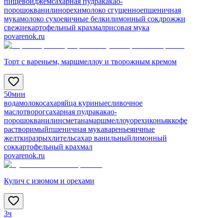
пищевой
джем
сахарная пудра
какао-
порошок
ванилин
орехи
молоко сгущенное
пшеничная
мука
молоко сухое
яичные белки
лимонный сок
дрожжи
свежие
картофельный крахмал
рисовая мука
povarenok.ru
Торт с вареньем, маршмеллоу и творожным кремом
50мин
вода
молоко
сахар
яйца куриные
сливочное
масло
творог
сахарная пудра
какао-
порошок
ванилин
сметана
маршмеллоу
орехи
коньяк
кофе
растворимый
пшеничная мука
варенье
яичные
желтки
разрыхлитель
сахар ванильный
лимонный
сок
картофельный крахмал
povarenok.ru
Кулич с изюмом и орехами
3ч