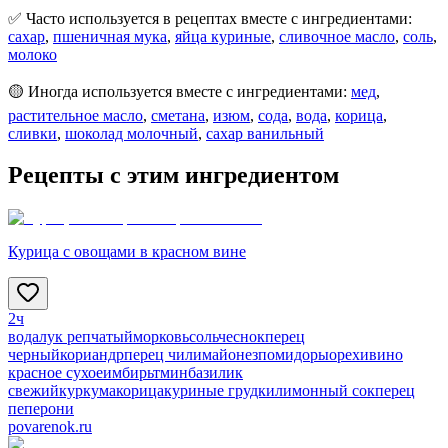
✅ Часто используется в рецептах вместе с ингредиентами:
сахар
,
пшеничная мука
,
яйца куриные
,
сливочное масло
,
соль
,
молоко
🟡 Иногда используется вместе с ингредиентами:
мед
,
растительное масло
,
сметана
,
изюм
,
сода
,
вода
,
корица
,
сливки
,
шоколад молочный
,
сахар ванильный
Рецепты с этим ингредиентом
Курица с овощами в красном вине
2ч
вода
лук репчатый
морковь
соль
чеснок
перец
черный
кориандр
перец чили
майонез
помидоры
орехи
вино
красное сухое
имбирь
тмин
базилик
свежий
куркума
корица
куриные грудки
лимонный сок
перец
пеперони
povarenok.ru