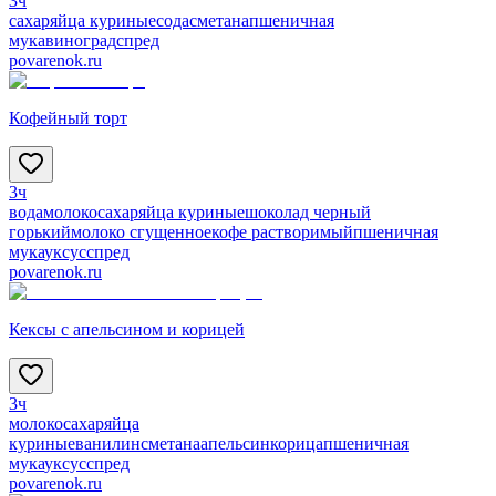
3ч
сахар
яйца куриные
сода
сметана
пшеничная
мука
виноград
спред
povarenok.ru
Кофейный торт
3ч
вода
молоко
сахар
яйца куриные
шоколад черный
горький
молоко сгущенное
кофе растворимый
пшеничная
мука
уксус
спред
povarenok.ru
Кексы с апельсином и корицей
3ч
молоко
сахар
яйца
куриные
ванилин
сметана
апельсин
корица
пшеничная
мука
уксус
спред
povarenok.ru