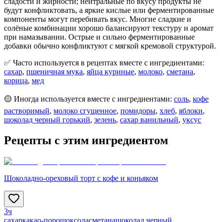
сладости и жирности; нейтральные по вкусу продукты не
будут конфликтовать, а яркие кислые или ферментированные
компоненты могут перебивать вкус. Многие сладкие и
солёные комбинации хорошо балансируют текстуру и аромат
при намазывании. Острые и сильно ферментированные
добавки обычно конфликтуют с мягкой кремовой структурой.
✅ Часто используется в рецептах вместе с ингредиентами:
сахар
,
пшеничная мука
,
яйца куриные
,
молоко
,
сметана
,
корица
,
мед
🟡 Иногда используется вместе с ингредиентами:
соль
,
кофе
растворимый
,
молоко сгущенное
,
помидоры
,
хлеб
,
яблоки
,
шоколад черный горький
,
зелень
,
сахар ванильный
,
уксус
Рецепты с этим ингредиентом
Шоколадно-ореховый торт с кофе и коньяком
3ч
сахар
какао-порошок
сода
сметана
шоколад черный