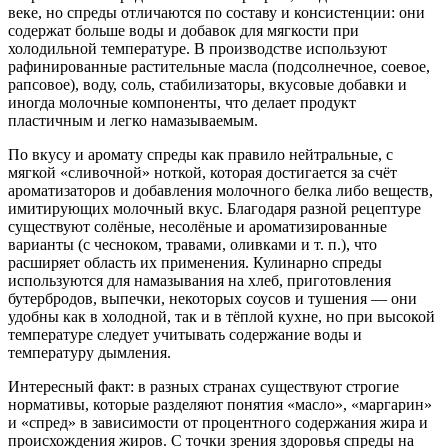
веке, но спреды отличаются по составу и консистенции: они
содержат больше воды и добавок для мягкости при
холодильной температуре. В производстве используют
рафинированные растительные масла (подсолнечное, соевое,
рапсовое), воду, соль, стабилизаторы, вкусовые добавки и
иногда молочные компоненты, что делает продукт
пластичным и легко намазываемым.
По вкусу и аромату спреды как правило нейтральные, с
мягкой «сливочной» ноткой, которая достигается за счёт
ароматизаторов и добавления молочного белка либо веществ,
имитирующих молочный вкус. Благодаря разной рецептуре
существуют солёные, несолёные и ароматизированные
варианты (с чесноком, травами, оливками и т. п.), что
расширяет область их применения. Кулинарно спреды
используются для намазывания на хлеб, приготовления
бутербродов, выпечки, некоторых соусов и тушения — они
удобны как в холодной, так и в тёплой кухне, но при высокой
температуре следует учитывать содержание воды и
температуру дымления.
Интересный факт: в разных странах существуют строгие
нормативы, которые разделяют понятия «масло», «маргарин»
и «спред» в зависимости от процентного содержания жира и
происхождения жиров. С точки зрения здоровья спреды на