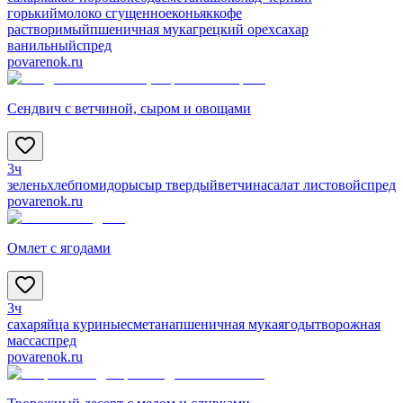
горький
молоко сгущенное
коньяк
кофе
растворимый
пшеничная мука
грецкий орех
сахар
ванильный
спред
povarenok.ru
Сендвич с ветчиной, сыром и овощами
3ч
зелень
хлеб
помидоры
сыр твердый
ветчина
салат листовой
спред
povarenok.ru
Омлет с ягодами
3ч
сахар
яйца куриные
сметана
пшеничная мука
ягоды
творожная
масса
спред
povarenok.ru