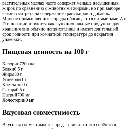
растительных маслах часто содержат меньше насыщенных
жиров по сравнению с животными жирами, но при выборе
важно смотреть на содержание трансжиров и добавок.
Многие промышленные спреды обогащаются витаминами A и
D и позиционируются как функциональные продукты; для
хранения они обычно неприхотливы и имеют длительный
срок годности при комнатной температуре до вскрытия
упаковки.
Пищевая ценность
на 100 г
Калории
720
ккал
Белки
0.5
г
Жиры
80
г
Углеводы
1
г
Клетчатка
0
г
Сахара
0.5
г
Натрий
700
мг
Холестерин
0
мг
Вкусовая совместимость
Вкусовая совместимость спреда зависит от его солёности,