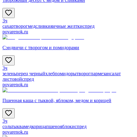
Творожный десерт с медом и сливками
3ч
сахар
творог
мед
сливки
яичные желтки
спред
povarenok.ru
Сэндвичи с творогом и помидорами
3ч
зелень
перец черный
хлеб
помидоры
творог
пармезан
салат
листовой
спред
povarenok.ru
Пшенная каша с тыквой, яблоком, медом и корицей
3ч
соль
тыква
мед
корица
пшено
яблоки
спред
povarenok.ru