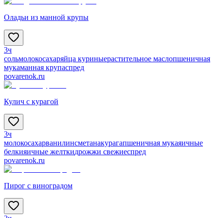
Оладьи из манной крупы
3ч
соль
молоко
сахар
яйца куриные
растительное масло
пшеничная
мука
манная крупа
спред
povarenok.ru
Кулич с курагой
3ч
молоко
сахар
ванилин
сметана
курага
пшеничная мука
яичные
белки
яичные желтки
дрожжи свежие
спред
povarenok.ru
Пирог с виноградом