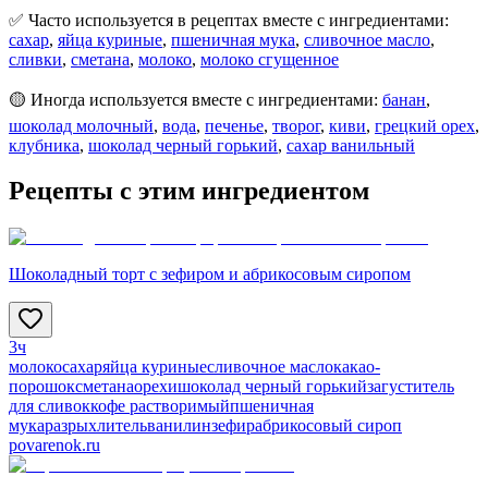
✅ Часто используется в рецептах вместе с ингредиентами:
сахар
,
яйца куриные
,
пшеничная мука
,
сливочное масло
,
сливки
,
сметана
,
молоко
,
молоко сгущенное
🟡 Иногда используется вместе с ингредиентами:
банан
,
шоколад молочный
,
вода
,
печенье
,
творог
,
киви
,
грецкий орех
,
клубника
,
шоколад черный горький
,
сахар ванильный
Рецепты с этим ингредиентом
Шоколадный торт с зефиром и абрикосовым сиропом
3ч
молоко
сахар
яйца куриные
сливочное масло
какао-
порошок
сметана
орехи
шоколад черный горький
загуститель
для сливок
кофе растворимый
пшеничная
мука
разрыхлитель
ванилин
зефир
абрикосовый сироп
povarenok.ru