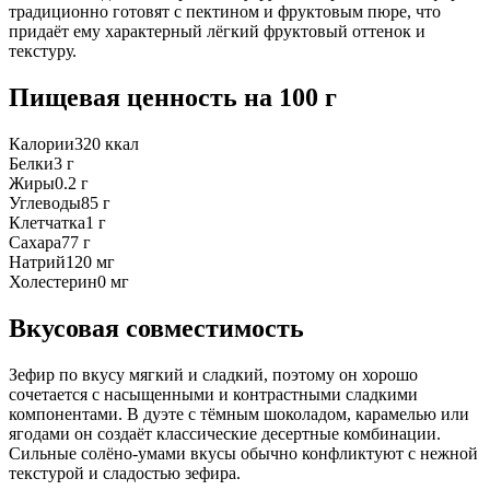
традиционно готовят с пектином и фруктовым пюре, что
придаёт ему характерный лёгкий фруктовый оттенок и
текстуру.
Пищевая ценность
на 100 г
Калории
320
ккал
Белки
3
г
Жиры
0.2
г
Углеводы
85
г
Клетчатка
1
г
Сахара
77
г
Натрий
120
мг
Холестерин
0
мг
Вкусовая совместимость
Зефир по вкусу мягкий и сладкий, поэтому он хорошо
сочетается с насыщенными и контрастными сладкими
компонентами. В дуэте с тёмным шоколадом, карамелью или
ягодами он создаёт классические десертные комбинации.
Сильные солёно-умами вкусы обычно конфликтуют с нежной
текстурой и сладостью зефира.