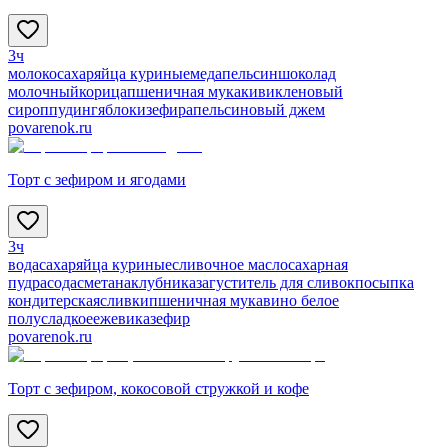
3ч
молоко
сахар
яйца куриные
мед
апельсин
шоколад
молочный
корица
пшеничная мука
киви
кленовый
сироп
пудинг
яблоки
зефир
апельсиновый джем
povarenok.ru
Торт с зефиром и ягодами
3ч
вода
сахар
яйца куриные
сливочное масло
сахарная
пудра
сода
сметана
клубника
загуститель для сливок
посыпка
кондитерская
сливки
пшеничная мука
вино белое
полусладкое
ежевика
зефир
povarenok.ru
Торт с зефиром, кокосовой стружкой и кофе