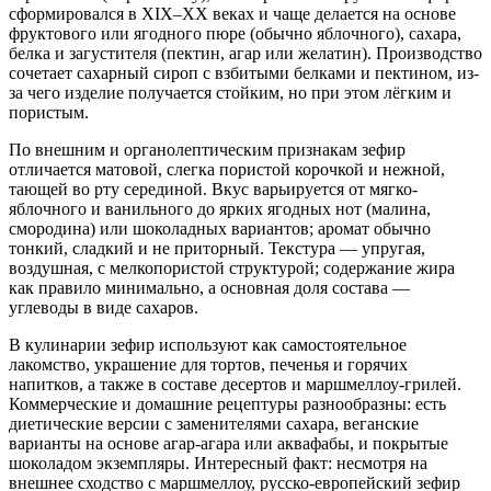
сформировался в XIX–XX веках и чаще делается на основе
фруктового или ягодного пюре (обычно яблочного), сахара,
белка и загустителя (пектин, агар или желатин). Производство
сочетает сахарный сироп с взбитыми белками и пектином, из-
за чего изделие получается стойким, но при этом лёгким и
пористым.
По внешним и органолептическим признакам зефир
отличается матовой, слегка пористой корочкой и нежной,
тающей во рту серединой. Вкус варьируется от мягко-
яблочного и ванильного до ярких ягодных нот (малина,
смородина) или шоколадных вариантов; аромат обычно
тонкий, сладкий и не приторный. Текстура — упругая,
воздушная, с мелкопористой структурой; содержание жира
как правило минимально, а основная доля состава —
углеводы в виде сахаров.
В кулинарии зефир используют как самостоятельное
лакомство, украшение для тортов, печенья и горячих
напитков, а также в составе десертов и маршмеллоу-грилей.
Коммерческие и домашние рецептуры разнообразны: есть
диетические версии с заменителями сахара, веганские
варианты на основе агар-агара или аквафабы, и покрытые
шоколадом экземпляры. Интересный факт: несмотря на
внешнее сходство с маршмеллоу, русско-европейский зефир