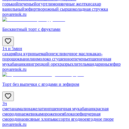
горький
печенье
йогурт
лимон
яичные желтки
сахар
ванильный
зефир
творожный сыр
шоколадная стружка
povarenok.ru
Бисквитный торт с фруктами
1ч и 5мин
сахар
яйца куриные
майонез
сливочное масло
какао-
порошок
ванилин
молоко сгущенное
печенье
пшеничная
мука
банан
киви
грецкий орех
разрыхлитель
мандарины
зефир
povarenok.ru
Торт без выпечки с ягодами и зефиром
3ч
сметана
малина
желатин
пшеничная мука
банан
красная
смородина
ежевика
мороженое
яблоки
зефир
черная
смородина
овсяные хлопья
ассорти ягодное
ягодное пюре
povarenok.ru