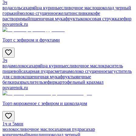
3ч
вода
соль
сахар
яйца куриные
сливочное масло
шоколад черный
горький
молоко сгущенное
желатин
сливки
кофе
растворимый
пшеничная мука
фрукты
кокосовая стружка
зефир
povarenok.ru
Торт с зефиром и фруктами
3ч
вода
молоко
сахар
яйца куриные
сливочное масло
краситель
пищевой
сахарная пудра
сметана
молоко сгущенное
загуститель
для сливок
пшеничная мука
фрукты
яичные
белки
разрыхлитель
зефир
картофельный крахмал
povarenok.ru
Торт-мороженое с зефиром и шоколадом
1ч и 5мин
молоко
сливочное масло
сахарная пудра
сахар
коричневый
ванилин
шоколад черный