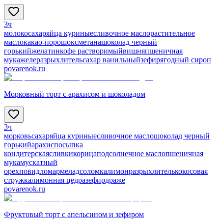
3ч
молоко
сахар
яйца куриные
сливочное масло
растительное
масло
какао-порошок
сметана
шоколад черный
горький
желатин
кофе растворимый
вишня
пшеничная
мука
желе
разрыхлитель
сахар ванильный
зефир
ягодный сироп
povarenok.ru
Морковный торт с арахисом и шоколадом
3ч
морковь
сахар
яйца куриные
сливочное масло
шоколад черный
горький
арахис
посыпка
кондитерская
сливки
корица
подсолнечное масло
пшеничная
мука
мускатный
орех
повидло
мармелад
соломка
лимон
разрыхлитель
кокосовая
стружка
лимонная цедра
зефир
драже
povarenok.ru
Фруктовый торт с апельсином и зефиром