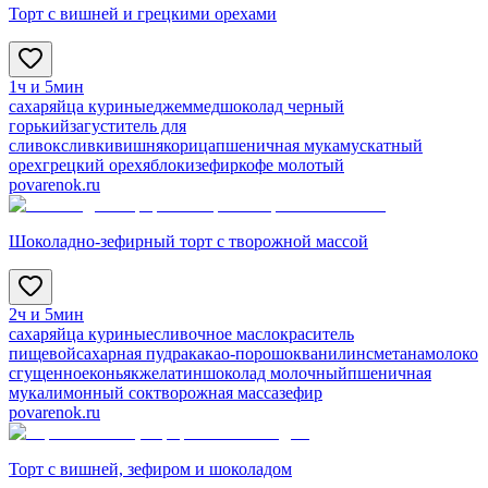
Торт с вишней и грецкими орехами
1ч и 5мин
сахар
яйца куриные
джем
мед
шоколад черный
горький
загуститель для
сливок
сливки
вишня
корица
пшеничная мука
мускатный
орех
грецкий орех
яблоки
зефир
кофе молотый
povarenok.ru
Шоколадно-зефирный торт с творожной массой
2ч и 5мин
сахар
яйца куриные
сливочное масло
краситель
пищевой
сахарная пудра
какао-порошок
ванилин
сметана
молоко
сгущенное
коньяк
желатин
шоколад молочный
пшеничная
мука
лимонный сок
творожная масса
зефир
povarenok.ru
Торт с вишней, зефиром и шоколадом