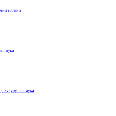
озий мягкий
ная мука
нда
кукурузная мука