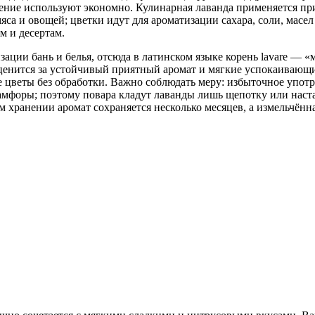
ие используют экономно. Кулинарная лаванда применяется при 
мяса и овощей; цветки идут для ароматизации сахара, соли, масе
м и десертам.
ации бань и белья, отсюда в латинском языке корень lavare — «м
ценится за устойчивый приятный аромат и мягкие успокаивающи
 цветы без обработки. Важно соблюдать меру: избыточное упо
амфоры; поэтому повара кладут лаванды лишь щепотку или наста
ом хранении аромат сохраняется несколько месяцев, а измельчённ