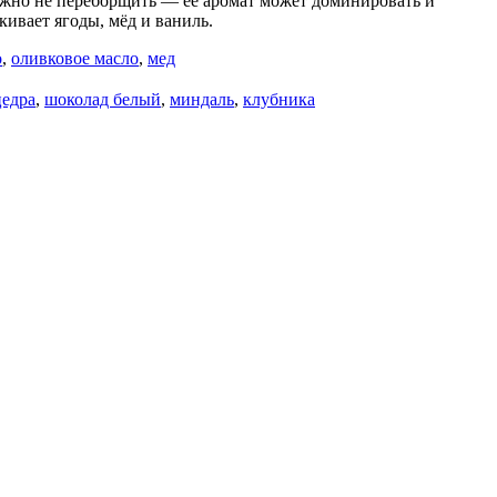
ажно не переборщить — её аромат может доминировать и
ивает ягоды, мёд и ваниль.
о
,
оливковое масло
,
мед
цедра
,
шоколад белый
,
миндаль
,
клубника