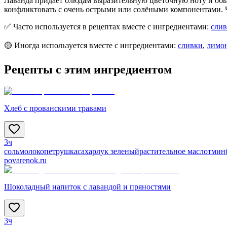
Лаванда придаёт блюдам выразительную цветочную ноту и обы
конфликтовать с очень острыми или солёными компонентами. Ча
✅ Часто используется в рецептах вместе с ингредиентами:
слив
🟡 Иногда используется вместе с ингредиентами:
сливки
,
лимо
Рецепты с этим ингредиентом
Хлеб с прованскими травами
3ч
соль
молоко
петрушка
сахар
лук зеленый
растительное масло
тмин
povarenok.ru
Шоколадный напиток с лавандой и пряностями
3ч