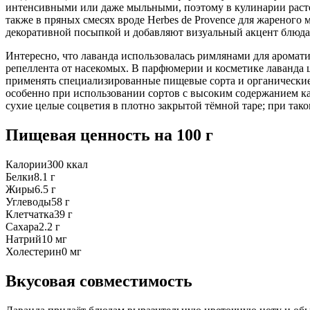
интенсивными или даже мыльными, поэтому в кулинарии растен
также в пряных смесях вроде Herbes de Provence для жареного 
декоративной посыпкой и добавляют визуальный акцент блюда
Интересно, что лаванда использовалась римлянами для ароматиз
репеллента от насекомых. В парфюмерии и косметике лаванда 
применять специализированные пищевые сорта и органические
особенно при использовании сортов с высоким содержанием к
сухие целые соцветия в плотно закрытой тёмной таре; при так
Пищевая ценность
на 100 г
Калории
300
ккал
Белки
8.1
г
Жиры
6.5
г
Углеводы
58
г
Клетчатка
39
г
Сахара
2.2
г
Натрий
10
мг
Холестерин
0
мг
Вкусовая совместимость