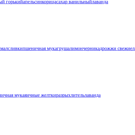
ый горький
апельсин
корица
сахар ванильный
лаванда
хмал
сливки
пшеничная мука
груша
лимон
черника
дрожжи свежие
л
ичная мука
яичные желтки
разрыхлитель
лаванда