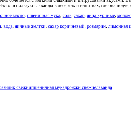
чно сочетается с мягкими сладкими и цитрусовыми вкусами. В
сто используют лаванды в десертах и напитках, где она подчёрк
очное масло
,
пшеничная мука
,
соль
,
сахар
,
яйца куриные
,
молок
н
,
вода
,
яичные желтки
,
сахар коричневый
,
розмарин
,
лимонная 
базилик свежий
пшеничная мука
дрожжи свежие
лаванда