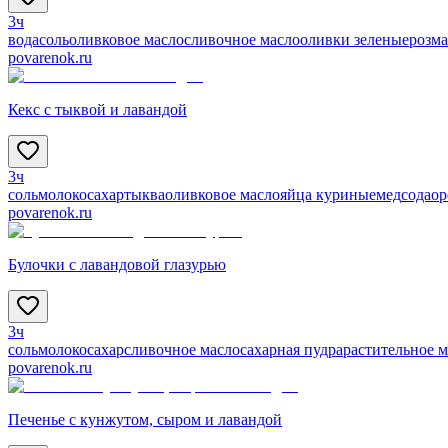
3ч
вода
соль
оливковое масло
сливочное масло
оливки зеленые
розм
povarenok.ru
Кекс с тыквой и лавандой
3ч
соль
молоко
сахар
тыква
оливковое масло
яйца куриные
мед
сода
ор
povarenok.ru
Булочки с лавандовой глазурью
3ч
соль
молоко
сахар
сливочное масло
сахарная пудра
растительное м
povarenok.ru
Печенье с кунжутом, сыром и лавандой