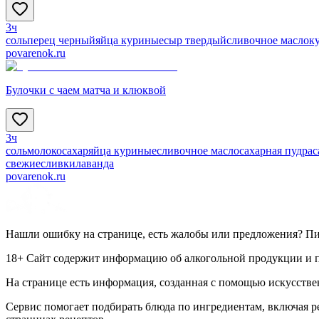
3ч
соль
перец черный
яйца куриные
сыр твердый
сливочное масло
к
povarenok.ru
Булочки с чаем матча и клюквой
3ч
соль
молоко
сахар
яйца куриные
сливочное масло
сахарная пудра
с
свежие
сливки
лаванда
povarenok.ru
Нашли ошибку на странице, есть жалобы или предложения? П
18+ Сайт содержит информацию об алкогольной продукции и пр
На странице есть информация, созданная с помощью искусстве
Сервис помогает подбирать блюда по ингредиентам, включая 