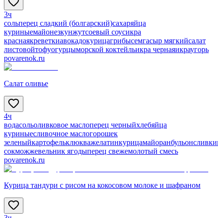
3ч
соль
перец сладкий (болгарский)
сахар
яйца
куриные
майонез
кунжут
соевый соус
икра
красная
креветки
авокадо
курица
грибы
семга
сыр мягкий
салат
листовой
тофу
огурцы
морской коктейль
икра черная
икра
угорь
povarenok.ru
Салат оливье
4ч
вода
соль
оливковое масло
перец черный
хлеб
яйца
куриные
сливочное масло
горошек
зеленый
картофель
клюква
желатин
курица
майоран
бульон
сливки
сок
можжевельник ягоды
перец свежемолотый смесь
povarenok.ru
Курица тандури с рисом на кокосовом молоке и шафраном
3ч