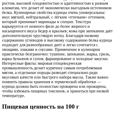
ростом, высокой плодовитостью и адаптивностью к разным
климатам, что делает её экономически выгодным источником
белка. Кулинарные свойства курицы очень универсальны:
вкус мягкий, нейтральный, с лёгким «птичьим» оттенком,
который принимает маринады и специи. Текстура
варьируется от нежного филе до более жирного и
насыщенного вкуса бедер и крыльев; кожa при запекании даёт
дополнительную хрустящую нотку. Благодаря низкому
содержанию углеводов и высокому содержанию белка курица
подходит для разнообразных диет и легко сочетается с
овощами, злаками и соусами. Применение в кулинарии
практически безгранично: тушение, запекание, жарка, гриль,
варка бульонов и супов, фарширование и холодные закуски.
Интересные факты: мировая птицеводческая
промышленность делает курятину самым потребляемым
мясом, а отдельные породы разводят специально ради
вкусовых качеств или быстрого набора массы. Также важно
помнить правила хранения и термической обработки —
курица должна быть полностью проварена или прожарена,
чтобы избежать пищевых токсинов, и храниться при низкой
температуре.
Пищевая ценность
на 100 г