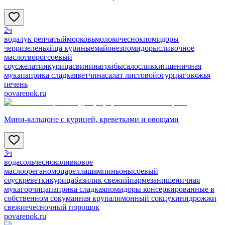
2ч
вода
лук репчатый
морковь
молоко
чеснок
помидоры
черри
зелень
яйца куриные
майонез
помидоры
сливочное
масло
творог
соевый
соус
желатин
курица
свинина
грибы
сало
сливки
пшеничная
мука
паприка сладкая
ветчина
салат листовой
огурцы
говяжья
печень
povarenok.ru
Мини-кальцоне с курицей, креветками и овощами
3ч
вода
соль
чеснок
оливковое
масло
орегано
моцарелла
шампиньоны
соевый
соус
креветки
курица
базилик свежий
пармезан
пшеничная
мука
горчица
паприка сладкая
помидоры консервированные в
собственном соку
манная крупа
лимонный сок
цукини
дрожжи
свежие
чесночный порошок
povarenok.ru