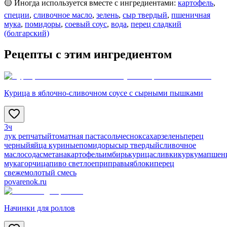
🟡 Иногда используется вместе с ингредиентами:
картофель
,
специи
,
сливочное масло
,
зелень
,
сыр твердый
,
пшеничная
мука
,
помидоры
,
соевый соус
,
вода
,
перец сладкий
(болгарский)
Рецепты с этим ингредиентом
Курица в яблочно-сливочном соусе с сырными пышками
3ч
лук репчатый
томатная паста
соль
чеснок
сахар
зелень
перец
черный
яйца куриные
помидоры
сыр твердый
сливочное
масло
сода
сметана
картофель
имбирь
курица
сливки
куркума
пшен
мука
горчица
пиво светлое
приправы
яблоки
перец
свежемолотый смесь
povarenok.ru
Начинки для роллов