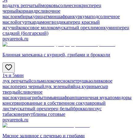
вода
лук репчатый
морковь
соль
чеснок
рис
перец
черный
кориандр
сливочное
масло
имбирь
курица
тмин
шафран
куркума
подсолнечное
масло
йогурт
кардамон
гвоздика
перец красный
жгучий
кокосовое молоко
мускатный орех
лимон
кумин
перец
сладкий (болгарский)
povarenok.ru
Блинная запеканка с курицей, грибами и брокколи
1ч и 5мин
лук репчатый
соль
молоко
чеснок
петрушка
оливковое
масло
перец черный
лук зеленый
яйца куриные
сыр
твердый
сливочное
масло
курица
грибы
тимьян
шафран
пшеничная мука
помидоры
консервированные в собственном соку
лавровый
лист
мускатный орех
перец белый
брокколи
соус
табаско
вермут
блины готовые
povarenok.ru
Мясное заливное с печенью и грибами