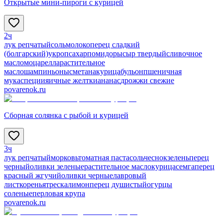
Открытые мини-пироги с курицей
2ч
лук репчатый
соль
молоко
перец сладкий
(болгарский)
укроп
сахар
помидоры
сыр твердый
сливочное
масло
моцарелла
растительное
масло
шампиньоны
сметана
курица
бульон
пшеничная
мука
специи
яичные желтки
ананас
дрожжи свежие
povarenok.ru
Сборная солянка с рыбой и курицей
3ч
лук репчатый
морковь
томатная паста
соль
чеснок
зелень
перец
черный
оливки зеленые
растительное масло
курица
семга
перец
красный жгучий
оливки черные
лавровый
лист
коренья
треска
лимон
перец душистый
огурцы
соленые
перловая крупа
povarenok.ru