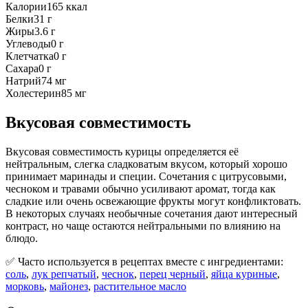
Калории
165
ккал
Белки
31
г
Жиры
3.6
г
Углеводы
0
г
Клетчатка
0
г
Сахара
0
г
Натрий
74
мг
Холестерин
85
мг
Вкусовая совместимость
Вкусовая совместимость курицы определяется её
нейтральным, слегка сладковатым вкусом, который хорошо
принимает маринады и специи. Сочетания с цитрусовыми,
чесноком и травами обычно усиливают аромат, тогда как
сладкие или очень освежающие фрукты могут конфликтовать.
В некоторых случаях необычные сочетания дают интересный
контраст, но чаще остаются нейтральными по влиянию на
блюдо.
✅ Часто используется в рецептах вместе с ингредиентами:
соль
,
лук репчатый
,
чеснок
,
перец черный
,
яйца куриные
,
морковь
,
майонез
,
растительное масло