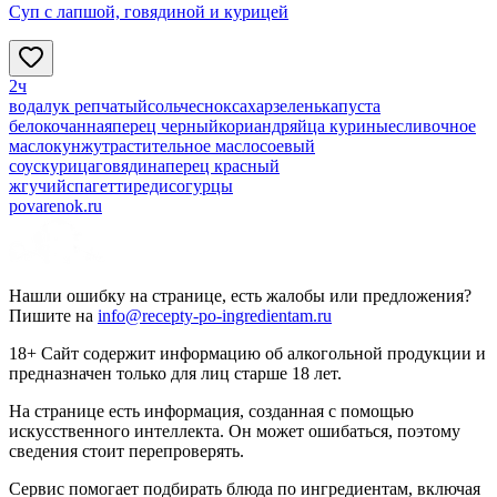
Суп с лапшой, говядиной и курицей
2ч
вода
лук репчатый
соль
чеснок
сахар
зелень
капуста
белокочанная
перец черный
кориандр
яйца куриные
сливочное
масло
кунжут
растительное масло
соевый
соус
курица
говядина
перец красный
жгучий
спагетти
редис
огурцы
povarenok.ru
Нашли ошибку на странице, есть жалобы или предложения?
Пишите на
info@recepty-po-ingredientam.ru
18+ Сайт содержит информацию об алкогольной продукции и
предназначен только для лиц старше 18 лет.
На странице есть информация, созданная с помощью
искусственного интеллекта. Он может ошибаться, поэтому
сведения стоит перепроверять.
Сервис помогает подбирать блюда по ингредиентам, включая