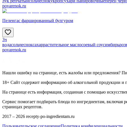
лук репчатый
соль
чеснок
укроп
сухари панировочные
перец чер
povarenok.ru
Пеленгас фаршированный булгуром
3ч
вода
соль
чеснок
сахар
растительное масло
соевый соус
имбирь
роз
povarenok.ru
Нашли ошибку на странице, есть жалобы или предложения? П
18+ Сайт содержит информацию об алкогольной продукции и пр
На странице есть информация, созданная с помощью искусстве
Сервис помогает подбирать блюда по ингредиентам, включая 
страницах рецептов.
2017 –
2026
recepty-po-ingredientam.ru
Пользовательское соглашение
Политика конфиденциальности