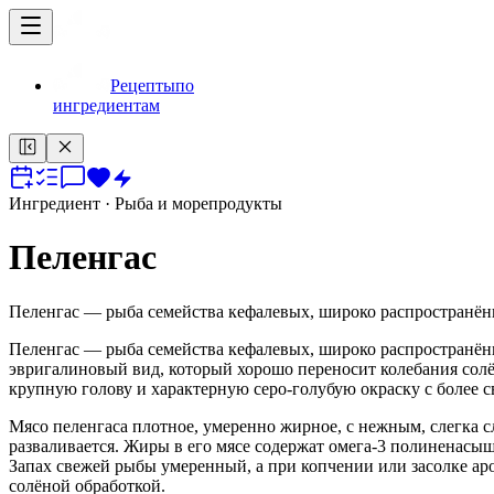
Рецепты
по
ингредиентам
Ингредиент
· Рыба и морепродукты
Пеленгас
Пеленгас — рыбa семейства кефалевых, широко распространённ
Пеленгас — рыбa семейства кефалевых, широко распространён
эвригалиновый вид, который хорошо переносит колебания солё
крупную голову и характерную серо-голубую окраску с более с
Мясо пеленгаса плотное, умеренно жирное, с нежным, слегка 
разваливается. Жиры в его мясе содержат омега-3 полиненасыще
Запах свежей рыбы умеренный, а при копчении или засолке ар
солёной обработкой.