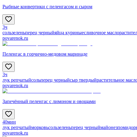
Рыбные конвертики с пеленгасом и сыром
3ч
соль
зелень
перец черный
яйца куриные
сливочное масло
растите
povarenok.ru
Пеленгас в горчично-медовом маринаде
3ч
лук репчатый
соль
перец черный
сыр твердый
растительное масл
povarenok.ru
Запечённый пеленгас с лимоном и овощами
40мин
лук репчатый
морковь
соль
зелень
перец черный
майонез
помидор
povarenok.ru