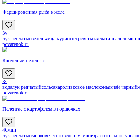
Фаршированная рыба в желе
3ч
лук репчатый
зелень
яйца куриные
креветки
желатин
сало
лимон
п
povarenok.ru
Копчёный пеленгас
3ч
вода
лук репчатый
соль
сахар
оливковое масло
коньяк
чай черный
povarenok.ru
Пеленгас с картофелем в горшочках
40мин
лук репчатый
морковь
чеснок
зелень
майонез
растительное масло
к