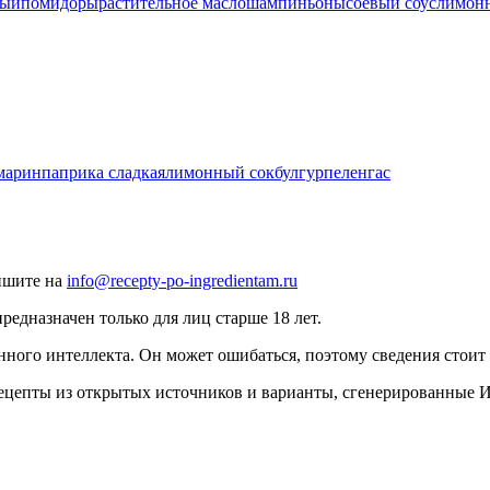
ный
помидоры
растительное масло
шампиньоны
соевый соус
лимон
марин
паприка сладкая
лимонный сок
булгур
пеленгас
ишите на
info@recepty-po-ingredientam.ru
едназначен только для лиц старше 18 лет.
нного интеллекта. Он может ошибаться, поэтому сведения стоит 
рецепты из открытых источников и варианты, сгенерированные 