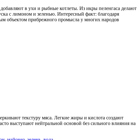
же добавляют в ухи и рыбные котлеты. Из икры пеленгаса делают
уска с лимоном и зеленью. Интересный факт: благодаря
ажным объектом прибрежного промысла у многих народов
еркивают текстуру мяса. Легкие жиры и кислота создают
асто выступают нейтральной основой без сильного влияния на
он
,
майонез
,
зелень
,
вода