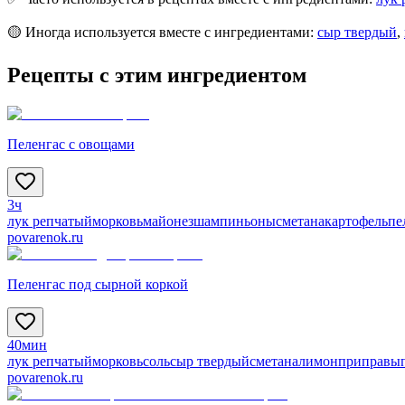
🟡 Иногда используется вместе с ингредиентами:
сыр твердый
,
Рецепты с этим ингредиентом
Пеленгас с овощами
3ч
лук репчатый
морковь
майонез
шампиньоны
сметана
картофель
пе
povarenok.ru
Пеленгас под сырной коркой
40мин
лук репчатый
морковь
соль
сыр твердый
сметана
лимон
приправы
povarenok.ru