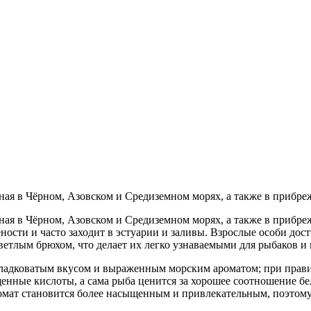
ая в Чёрном, Азовском и Средиземном морях, а также в прибре
ная в Чёрном, Азовском и Средиземном морях, а также в прибр
ности и часто заходит в эстуарии и заливы. Взрослые особи до
ветлым брюхом, что делает их легко узнаваемыми для рыбаков и
сладковатым вкусом и выраженным морским ароматом; при прави
нные кислоты, а сама рыба ценится за хорошее соотношение белк
омат становится более насыщенным и привлекательным, поэтому