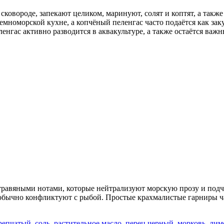
 сковороде, запекают целиком, маринуют, солят и коптят, а так
мноморской кухне, а копчёный пеленгас часто подаётся как зак
ленгас активно разводится в аквакультуре, а также остаётся в
травяными нотами, которые нейтрализуют морскую прозу и подч
 обычно конфликтуют с рыбой. Простые крахмалистые гарниры ч
репчатый
,
соль
,
растительное масло
,
перец черный
,
морковь
,
лим