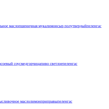
льное масло
пшеничная мука
лимон
сыр полутвердый
пеленгас
о
соевый соус
мед
горчица
пиво светлое
пеленгас
ы
сливочное масло
лимон
приправы
пеленгас