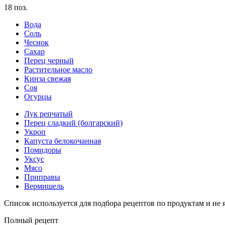
18
поз.
Вода
Соль
Чеснок
Сахар
Перец черный
Растительное масло
Кинза свежая
Соя
Огурцы
Лук репчатый
Перец сладкий (болгарский)
Укроп
Капуста белокочанная
Помидоры
Уксус
Мясо
Приправы
Вермишель
Список используется для подбора рецептов по продуктам и не
Полный рецепт