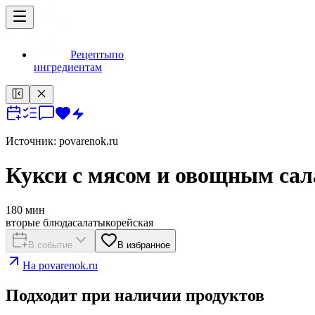
Рецепты
по
ингредиентам
Источник:
povarenok.ru
Кукси с мясом и овощным сал
180
мин
вторые блюда
салаты
корейская
В событие
В избранное
На
povarenok.ru
Подходит при наличии продуктов