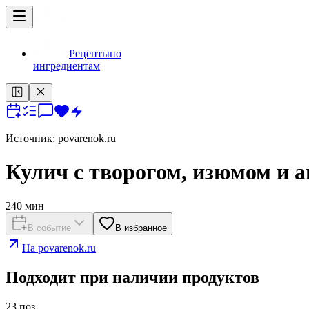
Рецепты
по
ингредиентам
Источник:
povarenok.ru
Кулич с творогом, изюмом и 
240
мин
В событие
В избранное
На
povarenok.ru
Подходит при наличии продуктов
23
поз.