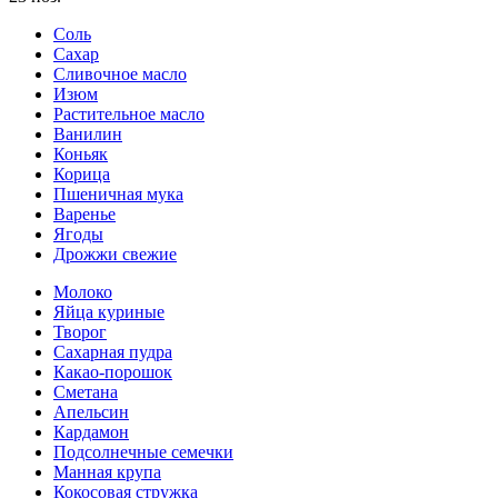
Соль
Сахар
Сливочное масло
Изюм
Растительное масло
Ванилин
Коньяк
Корица
Пшеничная мука
Варенье
Ягоды
Дрожжи свежие
Молоко
Яйца куриные
Творог
Сахарная пудра
Какао-порошок
Сметана
Апельсин
Кардамон
Подсолнечные семечки
Манная крупа
Кокосовая стружка