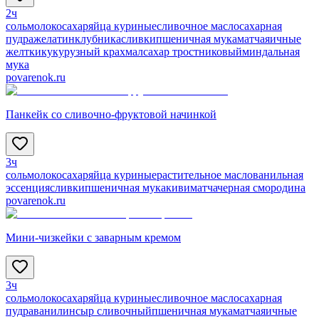
2ч
соль
молоко
сахар
яйца куриные
сливочное масло
сахарная
пудра
желатин
клубника
сливки
пшеничная мука
матча
яичные
желтки
кукурузный крахмал
сахар тростниковый
миндальная
мука
povarenok.ru
Панкейк со сливочно-фруктовой начинкой
3ч
соль
молоко
сахар
яйца куриные
растительное масло
ванильная
эссенция
сливки
пшеничная мука
киви
матча
черная смородина
povarenok.ru
Мини-чизкейки с заварным кремом
3ч
соль
молоко
сахар
яйца куриные
сливочное масло
сахарная
пудра
ванилин
сыр сливочный
пшеничная мука
матча
яичные