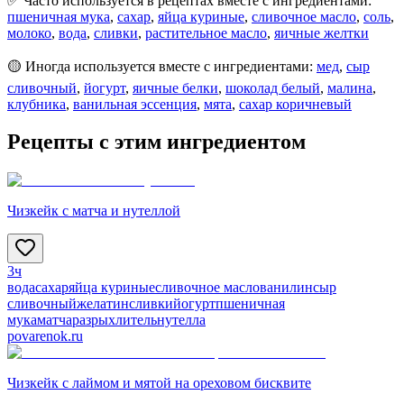
✅ Часто используется в рецептах вместе с ингредиентами:
пшеничная мука
,
сахар
,
яйца куриные
,
сливочное масло
,
соль
,
молоко
,
вода
,
сливки
,
растительное масло
,
яичные желтки
🟡 Иногда используется вместе с ингредиентами:
мед
,
сыр
сливочный
,
йогурт
,
яичные белки
,
шоколад белый
,
малина
,
клубника
,
ванильная эссенция
,
мята
,
сахар коричневый
Рецепты с этим ингредиентом
Чизкейк с матча и нутеллой
3ч
вода
сахар
яйца куриные
сливочное масло
ванилин
сыр
сливочный
желатин
сливки
йогурт
пшеничная
мука
матча
разрыхлитель
нутелла
povarenok.ru
Чизкейк с лаймом и мятой на ореховом бисквите