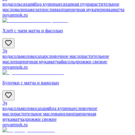
вода
соль
сахар
яйца куриные
сахарная пудра
растительное
масло
малина
желатин
сливки
пшеничная мука
черника
матча
povarenok.ru
Хлеб с чаем матча и фасолью
3ч
вода
соль
молоко
сахар
сливочное масло
растительное
масло
пшеничная мука
матча
фасоль
дрожжи свежие
povarenok.ru
Булочки с матча и ванилью
3ч
вода
соль
молоко
сахар
яйца куриные
сливочное
масло
растительное масло
ванилин
пшеничная
мука
матча
дрожжи свежие
povarenok.ru