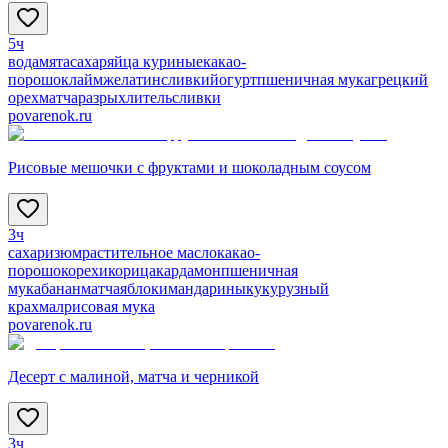
5ч
вода
мята
сахар
яйца куриные
какао-
порошок
лайм
желатин
сливки
йогурт
пшеничная мука
грецкий
орех
матча
разрыхлитель
сливки
povarenok.ru
Рисовые мешочки с фруктами и шоколадным соусом
3ч
сахар
изюм
растительное масло
какао-
порошок
орехи
корица
кардамон
пшеничная
мука
банан
матча
яблоки
мандарины
кукурузный
крахмал
рисовая мука
povarenok.ru
Десерт с малиной, матча и черникой
3ч