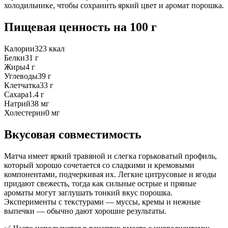
холодильнике, чтобы сохранить яркий цвет и аромат порошка.
Пищевая ценность
на 100 г
Калории
323
ккал
Белки
31
г
Жиры
4
г
Углеводы
39
г
Клетчатка
33
г
Сахара
1.4
г
Натрий
38
мг
Холестерин
0
мг
Вкусовая совместимость
Матча имеет яркий травяной и слегка горьковатый профиль,
который хорошо сочетается со сладкими и кремовыми
компонентами, подчеркивая их. Легкие цитрусовые и ягоды
придают свежесть, тогда как сильные острые и пряные
ароматы могут заглушать тонкий вкус порошка.
Эксперименты с текстурами — муссы, кремы и нежные
выпечки — обычно дают хорошие результаты.