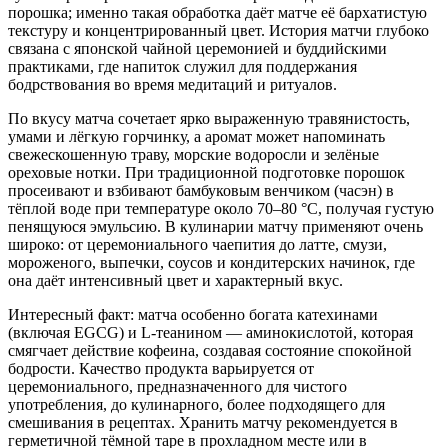
порошка; именно такая обработка даёт матче её бархатистую
текстуру и концентрированный цвет. История матчи глубоко
связана с японской чайной церемонией и буддийскими
практиками, где напиток служил для поддержания
бодрствования во время медитаций и ритуалов.
По вкусу матча сочетает ярко выраженную травянистость,
умами и лёгкую горчинку, а аромат может напоминать
свежескошенную траву, морские водоросли и зелёные
ореховые нотки. При традиционной подготовке порошок
просеивают и взбивают бамбуковым венчиком (часэн) в
тёплой воде при температуре около 70–80 °C, получая густую
пенящуюся эмульсию. В кулинарии матчу применяют очень
широко: от церемониального чаепития до латте, смузи,
мороженого, выпечки, соусов и кондитерских начинок, где
она даёт интенсивный цвет и характерный вкус.
Интересный факт: матча особенно богата катехинами
(включая EGCG) и L‑теанином — аминокислотой, которая
смягчает действие кофеина, создавая состояние спокойной
бодрости. Качество продукта варьируется от
церемониального, предназначенного для чистого
употребления, до кулинарного, более подходящего для
смешивания в рецептах. Хранить матчу рекомендуется в
герметичной тёмной таре в прохладном месте или в