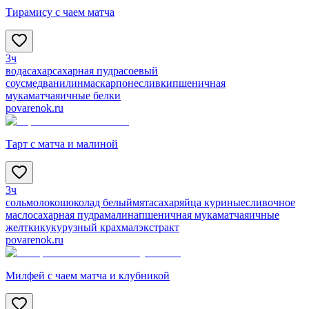
Тирамису с чаем матча
3ч
вода
сахар
сахарная пудра
соевый
соус
мед
ванилин
маскарпоне
сливки
пшеничная
мука
матча
яичные белки
povarenok.ru
Тарт с матча и малиной
3ч
соль
молоко
шоколад белый
мята
сахар
яйца куриные
сливочное
масло
сахарная пудра
малина
пшеничная мука
матча
яичные
желтки
кукурузный крахмал
экстракт
povarenok.ru
Милфей с чаем матча и клубникой