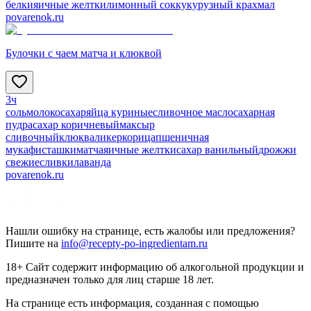
белки
яичные желтки
лимонный сок
кукурузный крахмал
povarenok.ru
Булочки с чаем матча и клюквой
3ч
соль
молоко
сахар
яйца куриные
сливочное масло
сахарная
пудра
сахар коричневый
мак
сыр
сливочный
клюква
ликер
корица
пшеничная
мука
фисташки
матча
яичные желтки
сахар ванильный
дрожжи
свежие
сливки
лаванда
povarenok.ru
Нашли ошибку на странице, есть жалобы или предложения?
Пишите на
info@recepty-po-ingredientam.ru
18+ Сайт содержит информацию об алкогольной продукции и
предназначен только для лиц старше 18 лет.
На странице есть информация, созданная с помощью