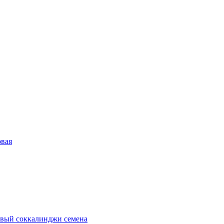
овая
вый сок
калинджи семена