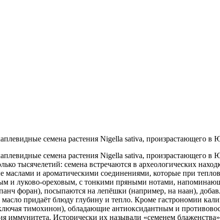
аплевидные семена растения Nigella sativa, произрастающего в
аплевидные семена растения Nigella sativa, произрастающего в
лько тысячелетий: семена встречаются в археологических нахо
е маслами и ароматическими соединениями, которые при теплов
ым и луково-ореховым, с тонкими пряными нотами, напоминающ
панч форан), посыпаются на лепёшки (например, на наан), добав
их масло придаёт блюду глубину и тепло. Кроме гастрономии к
включая тимохинон), обладающие антиоксидантным и противово
ния иммунитета. Исторически их называли «семенем блаженств