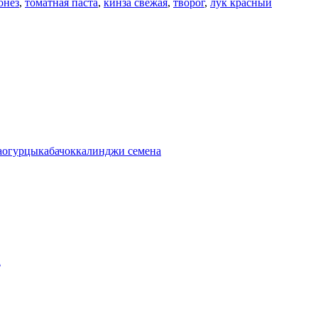
онез
,
томатная паста
,
кинза свежая
,
творог
,
лук красный
а
огурцы
кабачок
калинджи семена
а