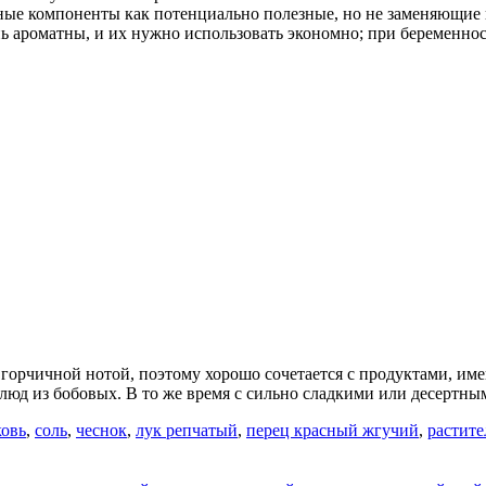
ьные компоненты как потенциально полезные, но не заменяющие
 ароматны, и их нужно использовать экономно; при беременност
 горчичной нотой, поэтому хорошо сочетается с продуктами, и
блюд из бобовых. В то же время с сильно сладкими или десертн
овь
,
соль
,
чеснок
,
лук репчатый
,
перец красный жгучий
,
растите