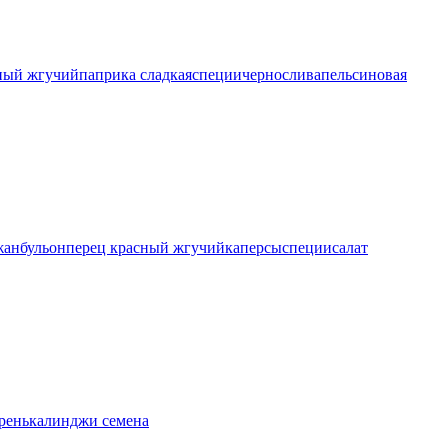
ный жгучий
паприка сладкая
специи
чернослив
апельсиновая
жан
бульон
перец красный жгучий
каперсы
специи
салат
рень
калинджи семена