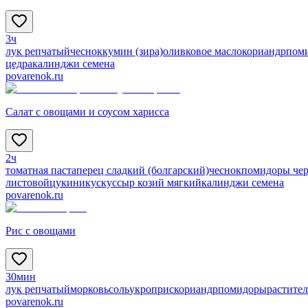
3ч
лук репчатый
чеснок
кумин (зира)
оливковое масло
кориандр
пом
цедра
калинджи семена
povarenok.ru
Салат с овощами и соусом харисса
2ч
томатная паста
перец сладкий (болгарский)
чеснок
помидоры че
листовой
цукини
кускус
сыр козий мягкий
калинджи семена
povarenok.ru
Рис с овощами
30мин
лук репчатый
морковь
соль
укроп
рис
кориандр
помидоры
растител
povarenok.ru