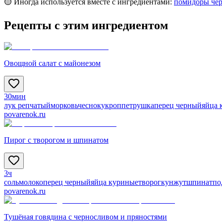
🟡 Иногда используется вместе с ингредиентами:
помидоры че
Рецепты с этим ингредиентом
Овощной салат с майонезом
30мин
лук репчатый
морковь
чеснок
укроп
петрушка
перец черный
яйца 
povarenok.ru
Пирог с творогом и шпинатом
3ч
соль
молоко
перец черный
яйца куриные
творог
кунжут
шпинат
по
povarenok.ru
Тушёная говядина с черносливом и пряностями