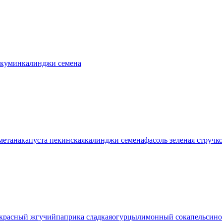
кумин
калинджи семена
метана
капуста пекинская
калинджи семена
фасоль зеленая стручк
 красный жгучий
паприка сладкая
огурцы
лимонный сок
апельсино