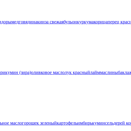
идоры
мед
говядина
кинза свежая
бульон
куркума
корица
перец крас
рри
кумин (зира)
оливковое масло
лук красный
лайм
маслины
бакла
ьное масло
горошек зеленый
картофель
имбирь
кумин
сельдерей ко