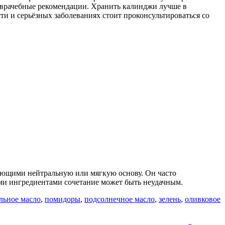
 врачебные рекомендации. Хранить калинджи лучше в
и и серьёзных заболеваниях стоит проконсультироваться со
меющими нейтральную или мягкую основу. Он часто
ыми ингредиентами сочетание может быть неудачным.
льное масло
,
помидоры
,
подсолнечное масло
,
зелень
,
оливковое