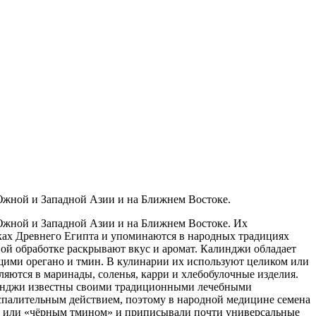
 Южной и Западной Азии и на Ближнем Востоке.
 Южной и Западной Азии и на Ближнем Востоке. Их
дках Древнего Египта и упоминаются в народных традициях
ой обработке раскрывают вкус и аромат. Калинджи обладает
ими орегано и тмин. В кулинарии их используют целиком или
ляются в маринады, соленья, карри и хлебобулочные изделия.
алинджи известны своими традиционными лечебными
спалительным действием, поэтому в народной медицине семена
а» или «чёрным тмином» и приписывали почти универсальные