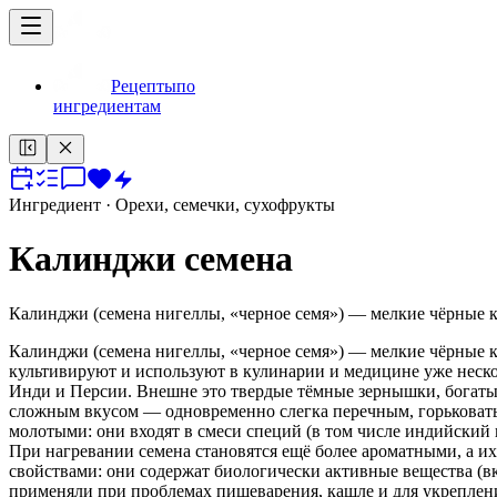
Рецепты
по
ингредиентам
Ингредиент
· Орехи, семечки, сухофрукты
Калинджи семена
Калинджи (семена нигеллы, «черное семя») — мелкие чёрные к
Калинджи (семена нигеллы, «черное семя») — мелкие чёрные к
культивируют и используют в кулинарии и медицине уже неско
Инди и Персии. Внешне это твердые тёмные зернышки, богаты
сложным вкусом — одновременно слегка перечным, горьковат
молотыми: они входят в смеси специй (в том числе индийский 
При нагревании семена становятся ещё более ароматными, а 
свойствами: они содержат биологически активные вещества (
применяли при проблемах пищеварения, кашле и для укрепле