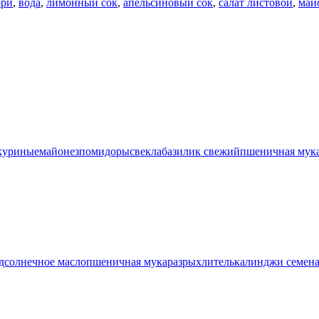
рри
,
вода
,
лимонный сок
,
апельсиновый сок
,
салат листовой
,
май
куриные
майонез
помидоры
свекла
базилик свежий
пшеничная мук
дсолнечное масло
пшеничная мука
разрыхлитель
калинджи семен