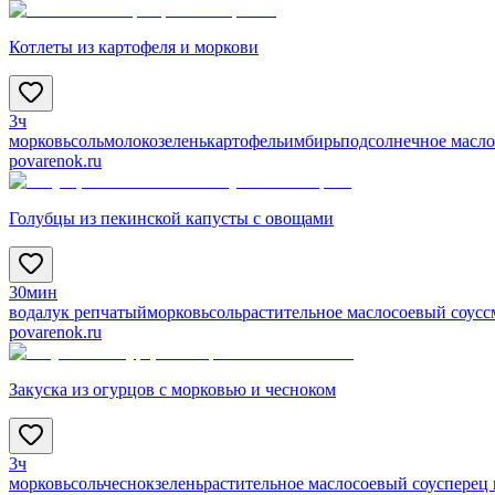
Котлеты из картофеля и моркови
3ч
морковь
соль
молоко
зелень
картофель
имбирь
подсолнечное масло
povarenok.ru
Голубцы из пекинской капусты с овощами
30мин
вода
лук репчатый
морковь
соль
растительное масло
соевый соус
с
povarenok.ru
Закуска из огурцов с морковью и чесноком
3ч
морковь
соль
чеснок
зелень
растительное масло
соевый соус
перец