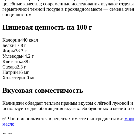
целебные качества; современные исследования изучают отдел
герметичной тёмной посуде в прохладном месте — семена очень
специалистом.
Пищевая ценность
на 100 г
Калории
440
ккал
Белки
17.8
г
Жиры
38.3
г
Углеводы
44.2
г
Клетчатка
38
г
Сахара
2.3
г
Натрий
16
мг
Холестерин
0
мг
Вкусовая совместимость
Калинджи обладает тёплым пряным вкусом с лёгкой луковой и
используется для обогащения вкуса хлебобулочных изделий и 
✅ Часто используется в рецептах вместе с ингредиентами:
морк
масло