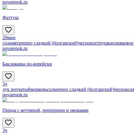
povarenok.ru
Фаттуш
20мин
соль
мята
перец сладкий (болгарский)
чеснок
петрушка
оливковое
povarenok.ru
Баклажаны по-корейски
3ч
лук репчатый
морковь
соль
перец сладкий (болгарский)
чеснок
са
povarenok.ru
Пицца с ветчиной, пепперони и овощами
3ч