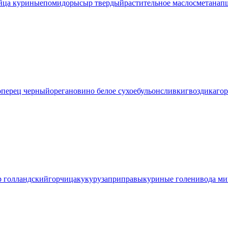
йца куриные
помидоры
сыр твердый
растительное масло
сметана
п
о
перец черный
орегано
вино белое сухое
бульон
сливки
гвоздика
го
р голландский
горчица
кукуруза
приправы
куриные голени
вода ми