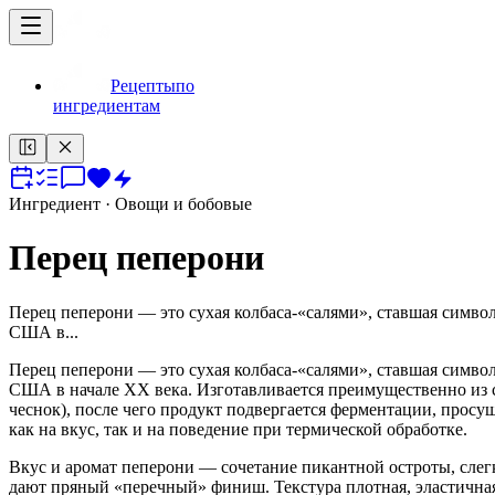
Рецепты
по
ингредиентам
Ингредиент
· Овощи и бобовые
Перец пеперони
Перец пеперони — это сухая колбаса-«салями», ставшая симво
США в...
Перец пеперони — это сухая колбаса-«салями», ставшая симво
США в начале XX века. Изготавливается преимущественно из 
чеснок), после чего продукт подвергается ферментации, прос
как на вкус, так и на поведение при термической обработке.
Вкус и аромат пеперони — сочетание пикантной остроты, слег
дают пряный «перечный» финиш. Текстура плотная, эластична