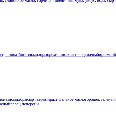
нь
,
сливочное масло
,
горчица
,
пшеничная мука
,
уксус
,
вода
,
сыр 
рец чили
майонез
помидоры
орехи
вино красное сухое
имбирь
тмин
б
йонез
помидоры
сыр твердый
растительное масло
горошек зеленый
асный
перец пеперони