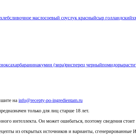
хлеб
сливочное масло
соевый соус
лук красный
сыр голландский
х
снок
сахар
баранина
кумин (зира)
рис
перец черный
помидоры
расти
ишите на
info@recepty-po-ingredientam.ru
едназначен только для лиц старше 18 лет.
нного интеллекта. Он может ошибаться, поэтому сведения стоит 
рецепты из открытых источников и варианты, сгенерированные 