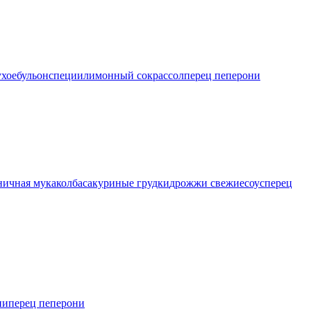
ухое
бульон
специи
лимонный сок
рассол
перец пеперони
ичная мука
колбаса
куриные грудки
дрожжи свежие
соус
перец
ии
перец пеперони