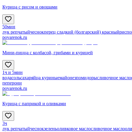
Курица с рисом и овощами
50мин
лук репчатый
чеснок
перец сладкий (болгарский) красный
рис
по
povarenok.ru
Мини-пицца с колбасой, грибами и курицей
1ч и 5мин
вода
соль
сахар
яйца куриные
майонез
помидоры
сливочное масло
пеперони
povarenok.ru
Курица с паприкой и оливками
3ч
лук репчатый
чеснок
зелень
оливковое масло
сливочное масло
оли