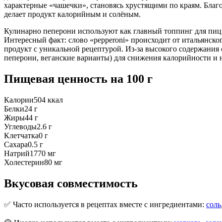
характерные «чашечки», становясь хрустящими по краям. Благо
делает продукт калорийным и солёным.
Кулинарно пеперони используют как главный топпинг для пиццы
Интересный факт: слово «pepperoni» происходит от итальянско
продукт с уникальной рецептурой. Из-за высокого содержания 
пеперони, веганские варианты) для снижения калорийности и 
Пищевая ценность
на 100 г
Калории
504
ккал
Белки
24
г
Жиры
44
г
Углеводы
2.6
г
Клетчатка
0
г
Сахара
0.5
г
Натрий
1770
мг
Холестерин
80
мг
Вкусовая совместимость
✅ Часто используется в рецептах вместе с ингредиентами:
соль