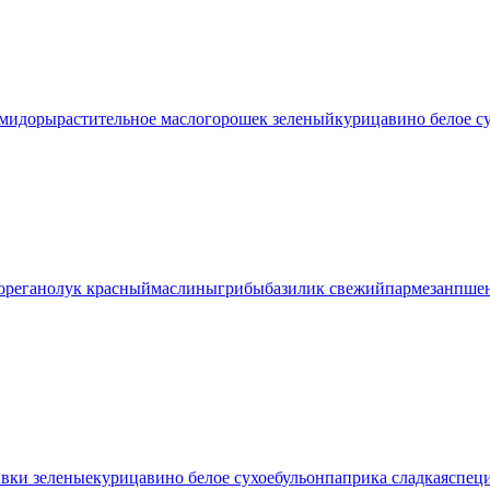
мидоры
растительное масло
горошек зеленый
курица
вино белое с
орегано
лук красный
маслины
грибы
базилик свежий
пармезан
пшен
вки зеленые
курица
вино белое сухое
бульон
паприка сладкая
спец