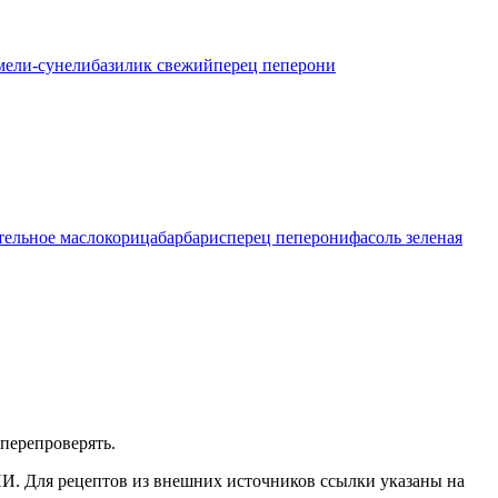
мели-сунели
базилик свежий
перец пеперони
тельное масло
корица
барбарис
перец пеперони
фасоль зеленая
перепроверять.
ИИ. Для рецептов из внешних источников ссылки указаны на