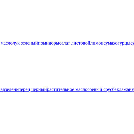
 масло
лук зеленый
помидоры
салат листовой
лимон
сумах
огурцы
с
хар
зелень
перец черный
растительное масло
соевый соус
баклажан
у