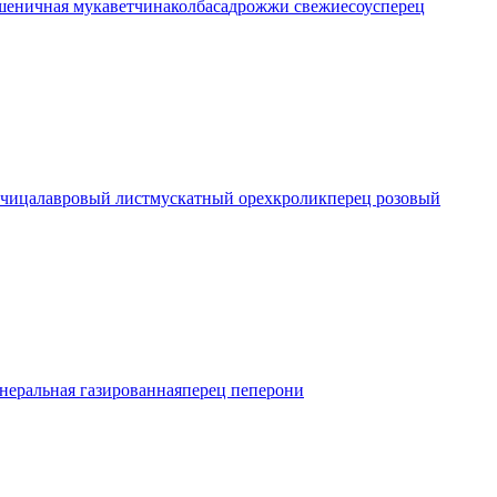
шеничная мука
ветчина
колбаса
дрожжи свежие
соус
перец
рчица
лавровый лист
мускатный орех
кролик
перец розовый
неральная газированная
перец пеперони