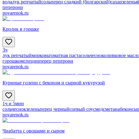
вода
лук репчатый
соль
перец сладкий (болгарский)
сахар
зелень
я
пеперони
povarenok.ru
Кролик в горшке
3ч
лук репчатый
морковь
томатная паста
соль
чеснок
оливковое масл
горошком
специи
перец пеперони
povarenok.ru
Куриные голени с беконом и сырной кукурузой
1ч и 5мин
соль
чеснок
зелень
перец черный
соевый соус
мед
сметана
бекон
сы
povarenok.ru
Чиабатта с овощами и сыром