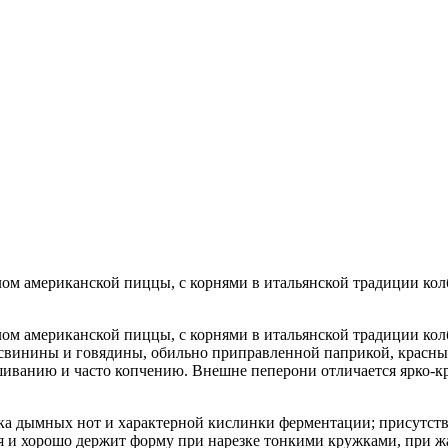
лом американской пиццы, с корнями в итальянской традиции ко
лом американской пиццы, с корнями в итальянской традиции ко
свинины и говядины, обильно приправленной паприкой, красны
ушиванию и часто копчению. Внешне пеперони отличается ярко-
ка дымных нот и характерной кислинки ферментации; присутств
я и хорошо держит форму при нарезке тонкими кружками, при ж