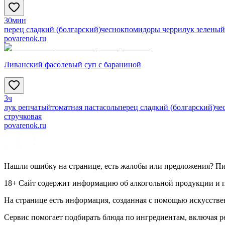
30мин
перец сладкий (болгарский)
чеснок
помидоры черри
лук зеленый
povarenok.ru
Ливанский фасолевый суп с бараниной
3ч
лук репчатый
томатная паста
соль
перец сладкий (болгарский)
че
стручковая
povarenok.ru
Нашли ошибку на странице, есть жалобы или предложения? П
18+ Сайт содержит информацию об алкогольной продукции и пр
На странице есть информация, созданная с помощью искусстве
Сервис помогает подбирать блюда по ингредиентам, включая 