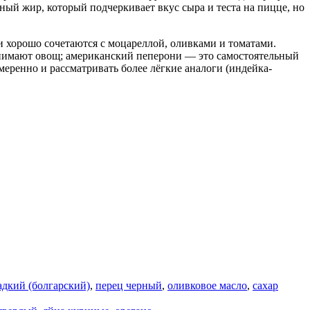
ный жир, который подчеркивает вкус сыра и теста на пицце, но
и хорошо сочетаются с моцареллой, оливками и томатами.
понимают овощ; американский пеперони — это самостоятельный
меренно и рассматривать более лёгкие аналоги (индейка-
адкий (болгарский)
,
перец черный
,
оливковое масло
,
сахар