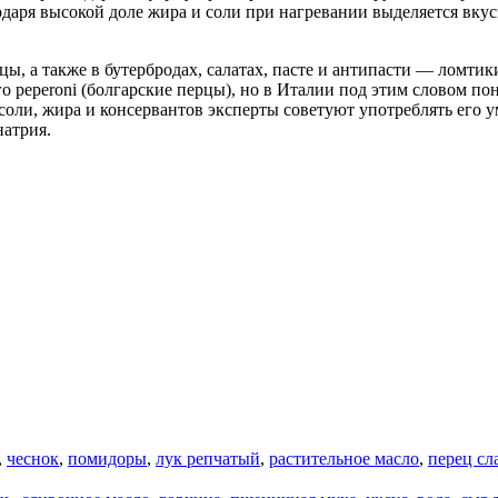
даря высокой доле жира и соли при нагревании выделяется вкус
, а также в бутербродах, салатах, пасте и антипасти — ломтик
го peperoni (болгарские перцы), но в Италии под этим словом 
соли, жира и консервантов эксперты советуют употреблять его у
натрия.
,
чеснок
,
помидоры
,
лук репчатый
,
растительное масло
,
перец сл