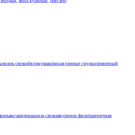
твердый
,
яйца куриные
,
орегано
азилик свежий
куркума
корица
куриные грудки
лимонный
коньяк
говядина
кинза свежая
куриное филе
пшеничная