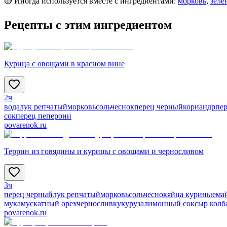
🟡 Иногда используется вместе с ингредиентами:
морковь
,
зеле
Рецепты с этим ингредиентом
Курица с овощами в красном вине
2ч
вода
лук репчатый
морковь
соль
чеснок
перец черный
кориандр
пе
сок
перец пеперони
povarenok.ru
Террин из говядины и курицы с овощами и черносливом
3ч
перец черный
лук репчатый
морковь
соль
чеснок
яйца куриные
ма
мука
мускатный орех
чернослив
кукуруза
лимонный сок
сыр колб
povarenok.ru