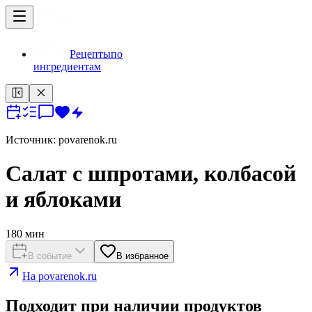
Рецепты
по
ингредиентам
Источник:
povarenok.ru
Салат с шпротами, колбасой
и яблоками
180
мин
В событие
В избранное
На
povarenok.ru
Подходит при наличии продуктов