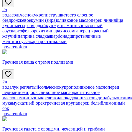
2ч
вода
соль
чеснок
укроп
петрушка
тесто слоеное
бездрожжевое
кумин (зира)
оливковое масло
перец чили
яйца
куриные
сыр твердый
кунжут
шампиньоны
соевый
соус
картофель
орехи
тмин
арахис
семга
перец красный
жгучий
паприка сладкая
карбонад
шпроты
яичные
желтки
соус
сахар тростниковый
povarenok.ru
Гречневая каша с тремя подливами
2ч
вода
лук репчатый
соль
чеснок
укроп
оливковое масло
перец
черный
помидоры
сливочное масло
растительное
масло
шампиньоны
креветки
авокадо
коньяк
говядина
бульон
слив
мука
мускатный орех
гречневая крупа
перец белый
лимонный
сок
povarenok.ru
Гречневая галета с овощами, чечевицей и грибами