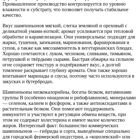
Промышленное производство контролируется по уровню
влажности и субстрату, что позволяет получать стабильное
качество.
Вкус шампиньонов мягкий, слегка земляной и ореховый с
деликатной умами-ноткой; аромат усиливается при тепловой
обработке и карамелизации. Они универсальны: подходят для
жарки, тушения, запекания, маринования, фарширования и
супов, а также как мясозаменитель в вегетарианских блюдах.
Хорошо сочетаются с луком, чесноком, сливками, тимьяном,
петрушкой и твёрдыми сырами. Быстрая обжарка на сильном
огне сохраняет текстуру и подчёркивает вкус, а долгий
томление раскрывает глубину аромата. Они также хорошо
впитывают маринады и соусы, поэтому часто используются в
закусках и бутербродах.
Шампиньоны низкокалорийны, богаты белком, витаминами
группы B (особенно ниацином и рибофлавином), минералами
— селеном, калием и фосфором, а также антиоксидантами и
растительным белком. Они помогают поддерживать
иммунитет и участвуют в регуляции обмена веществ, при
этом не содержат холестерина и имеют малое количество
жиров. Интересный факт: большинство коммерческих
шампиньонов — гибриды и сорта, выведённые специально
для городской фермерской индустрии, а «королевский» или