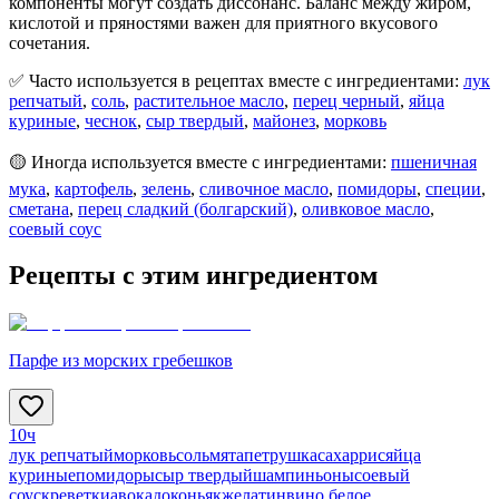
компоненты могут создать диссонанс. Баланс между жиром,
кислотой и пряностями важен для приятного вкусового
сочетания.
✅ Часто используется в рецептах вместе с ингредиентами:
лук
репчатый
,
соль
,
растительное масло
,
перец черный
,
яйца
куриные
,
чеснок
,
сыр твердый
,
майонез
,
морковь
🟡 Иногда используется вместе с ингредиентами:
пшеничная
мука
,
картофель
,
зелень
,
сливочное масло
,
помидоры
,
специи
,
сметана
,
перец сладкий (болгарский)
,
оливковое масло
,
соевый соус
Рецепты с этим ингредиентом
Парфе из морских гребешков
10ч
лук репчатый
морковь
соль
мята
петрушка
сахар
рис
яйца
куриные
помидоры
сыр твердый
шампиньоны
соевый
соус
креветки
авокадо
коньяк
желатин
вино белое