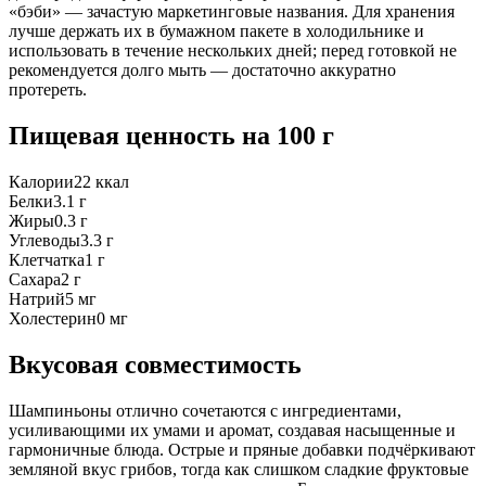
«бэби» — зачастую маркетинговые названия. Для хранения
лучше держать их в бумажном пакете в холодильнике и
использовать в течение нескольких дней; перед готовкой не
рекомендуется долго мыть — достаточно аккуратно
протереть.
Пищевая ценность
на 100 г
Калории
22
ккал
Белки
3.1
г
Жиры
0.3
г
Углеводы
3.3
г
Клетчатка
1
г
Сахара
2
г
Натрий
5
мг
Холестерин
0
мг
Вкусовая совместимость
Шампиньоны отлично сочетаются с ингредиентами,
усиливающими их умами и аромат, создавая насыщенные и
гармоничные блюда. Острые и пряные добавки подчёркивают
земляной вкус грибов, тогда как слишком сладкие фруктовые