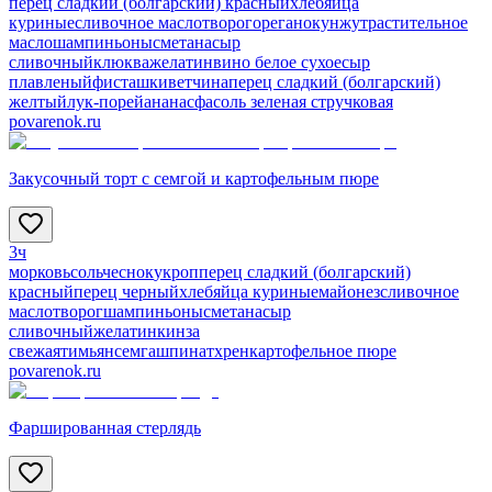
перец сладкий (болгарский) красный
хлеб
яйца
куриные
сливочное масло
творог
орегано
кунжут
растительное
масло
шампиньоны
сметана
сыр
сливочный
клюква
желатин
вино белое сухое
сыр
плавленый
фисташки
ветчина
перец сладкий (болгарский)
желтый
лук-порей
ананас
фасоль зеленая стручковая
povarenok.ru
Закусочный торт с семгой и картофельным пюре
3ч
морковь
соль
чеснок
укроп
перец сладкий (болгарский)
красный
перец черный
хлеб
яйца куриные
майонез
сливочное
масло
творог
шампиньоны
сметана
сыр
сливочный
желатин
кинза
свежая
тимьян
семга
шпинат
хрен
картофельное пюре
povarenok.ru
Фаршированная стерлядь