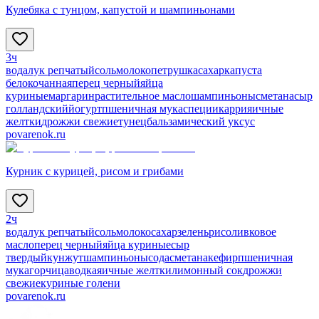
Кулебяка с тунцом, капустой и шампиньонами
3ч
вода
лук репчатый
соль
молоко
петрушка
сахар
капуста
белокочанная
перец черный
яйца
куриные
маргарин
растительное масло
шампиньоны
сметана
сыр
голландский
йогурт
пшеничная мука
специи
карри
яичные
желтки
дрожжи свежие
тунец
бальзамический уксус
povarenok.ru
Курник с курицей, рисом и грибами
2ч
вода
лук репчатый
соль
молоко
сахар
зелень
рис
оливковое
масло
перец черный
яйца куриные
сыр
твердый
кунжут
шампиньоны
сода
сметана
кефир
пшеничная
мука
горчица
водка
яичные желтки
лимонный сок
дрожжи
свежие
куриные голени
povarenok.ru