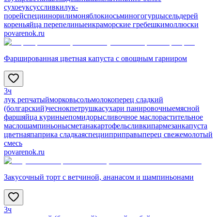
сухое
уксус
сливки
лук-
порей
специи
нори
лимон
яблоки
осьминог
огурцы
сельдерей
корень
яйца перепелиные
икра
морские гребешки
моллюски
povarenok.ru
Фаршированная цветная капуста с овощным гарниром
3ч
лук репчатый
морковь
соль
молоко
перец сладкий
(болгарский)
чеснок
петрушка
сухари панировочные
мясной
фарш
яйца куриные
помидоры
сливочное масло
растительное
масло
шампиньоны
сметана
картофель
сливки
пармезан
капуста
цветная
паприка сладкая
специи
приправы
перец свежемолотый
смесь
povarenok.ru
Закусочный торт с ветчиной, ананасом и шампиньонами
3ч